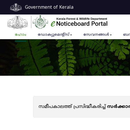
Government of Kerala
ഹോം
ഡോക്യുമെൻ്റ്സ്
സേവനങ്ങൾ
ബന
സമീപകാലത്ത് പ്രസിദ്ധീകരിച്ച്
സർക്കാ