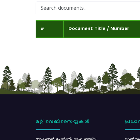
#
Document Title / Number
മറ്റ് വെബ്സൈറ്റുകൾ
പ്രധാന
നാഷണൽ പോർട്ടൽ ഓഫ് ഇന്ത്യ
ഓൺലൈ