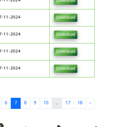
7-11-2024
Download
7-11-2024
Download
7-11-2024
Download
7-11-2024
Download
7-11-2024
Download
6
7
8
9
10
...
17
18
›