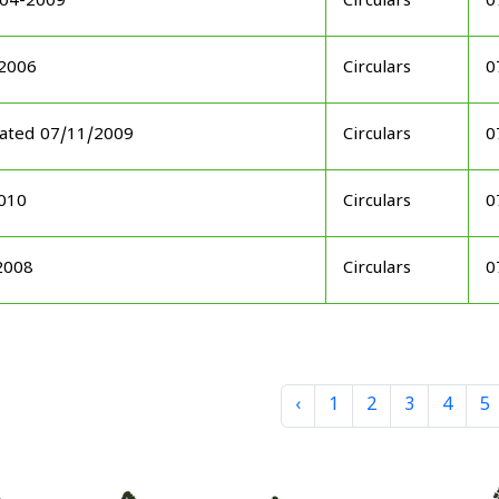
-04-2009
Circulars
0
-2006
Circulars
0
 dated 07/11/2009
Circulars
0
2010
Circulars
0
2008
Circulars
0
‹
1
2
3
4
5