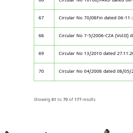
66
Circular No 16160/PARD dated 08
67
Circular No 70/08Fin dated 06-11
68
Circular No 7-5/2006-CZA (Vol.II)
69
Circular No 13/2010 dated 27.11.
70
Circular No 04/2008 dated 08/05/
Showing
61
to
70
of
177
results