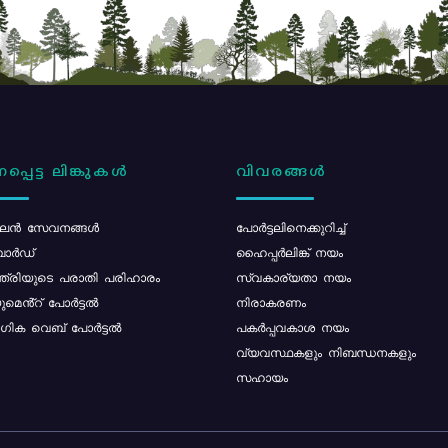
പ്പെട്ട ലിങ്കുകൾ
വിവരങ്ങൾ
ൻ സേവനങ്ങൾ
പോര്‍ട്ടലിനെക്കുറിച്ച്
ോർഡ്
ഹൈപ്പർലിങ്ക് നയം
്ത്രിയുടെ പരാതി പരിഹാരം
സ്വകാര്യതാ നയം
മെൻ്റ് പോർട്ടൽ
നിരാകരണം
ിക വെബ് പോർട്ടൽ
പകർപ്പവകാശ നയം
വ്യവസ്ഥകളും നിബന്ധനകളും
സഹായം