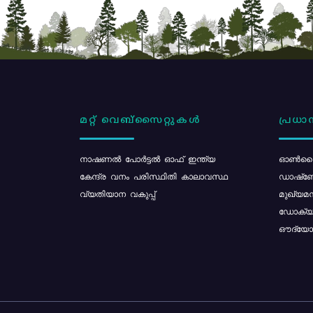
മറ്റ് വെബ്സൈറ്റുകൾ
പ്രധാന
നാഷണൽ പോർട്ടൽ ഓഫ് ഇന്ത്യ
ഓൺലൈ
കേന്ദ്ര വനം പരിസ്ഥിതി കാലാവസ്ഥ
ഡാഷ്ബ
വ്യതിയാന വകുപ്പ്
മുഖ്യമന
ഡോക്യു
ഔദ്യോഗ