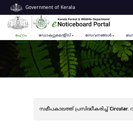
Government of Kerala
ഹോം
ഡോക്യുമെൻ്റ്സ്
സേവനങ്ങൾ
ബന
സമീപകാലത്ത് പ്രസിദ്ധീകരിച്ച്
Circular
.