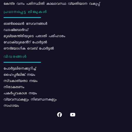
കേന്ദ്ര വനം പരിസ്ഥിതി കാലാവസ്ഥ വ്യതിയാന വകുപ്പ്
പ്രധാനപ്പെട്ട ലിങ്കുകൾ
ഓൺലൈൻ സേവനങ്ങൾ
ഡാഷ്ബോർഡ്
മുഖ്യമന്ത്രിയുടെ പരാതി പരിഹാരം
ഡോക്യുമെൻ്റ് പോർട്ടൽ
ഔദ്യോഗിക വെബ് പോർട്ടൽ
വിവരങ്ങൾ
പോര്‍ട്ടലിനെക്കുറിച്ച്
ഹൈപ്പർലിങ്ക് നയം
സ്വകാര്യതാ നയം
നിരാകരണം
പകർപ്പവകാശ നയം
വ്യവസ്ഥകളും നിബന്ധനകളും
സഹായം