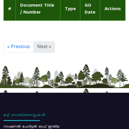
Document Title
GO
#
Type
Actions
/ Number
Date
« Previous
Next »
മറ്റ് വെബ്സൈറ്റുകൾ
നാഷണൽ പോർട്ടൽ ഓഫ് ഇന്ത്യ