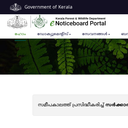
Government of Kerala
ഹോം
ഡോക്യുമെൻ്റ്സ്
സേവനങ്ങൾ
ബന
സമീപകാലത്ത് പ്രസിദ്ധീകരിച്ച്
സർക്കാ