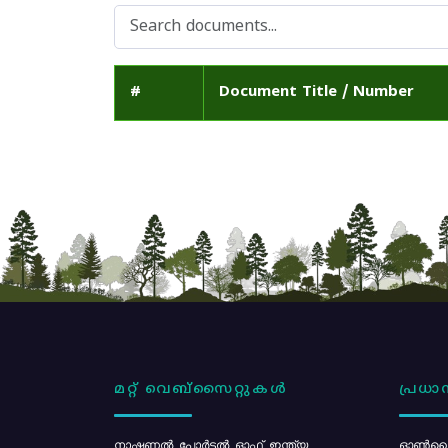
#
Document Title / Number
മറ്റ് വെബ്സൈറ്റുകൾ
പ്രധാന
നാഷണൽ പോർട്ടൽ ഓഫ് ഇന്ത്യ
ഓൺലൈ