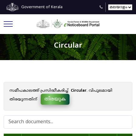
Government of Kerala
Circular
സമീപകാലത്ത് പ്രസിദ്ധീകരിച്ച്
Circular
. വിപുലമായി
തിരയുക
തിരയുന്നതിന്