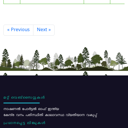
« Previous
Next »
മറ്റ് വെബ്സൈറ്റുകൾ
നാഷണൽ പോർട്ടൽ ഓഫ് ഇന്ത്യ
കേന്ദ്ര വനം പരിസ്ഥിതി കാലാവസ്ഥ വ്യതിയാന വകുപ്പ്
പ്രധാനപ്പെട്ട ലിങ്കുകൾ