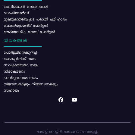
ഓൺലൈൻ സേവനങ്ങൾ
ഡാഷ്ബോർഡ്
മുഖ്യമന്ത്രിയുടെ പരാതി പരിഹാരം
ഡോക്യുമെൻ്റ് പോർട്ടൽ
ഔദ്യോഗിക വെബ് പോർട്ടൽ
വിവരങ്ങൾ
പോര്‍ട്ടലിനെക്കുറിച്ച്
ഹൈപ്പർലിങ്ക് നയം
സ്വകാര്യതാ നയം
നിരാകരണം
പകർപ്പവകാശ നയം
വ്യവസ്ഥകളും നിബന്ധനകളും
സഹായം
കോപ്പിറൈറ്റ് @ കേരള വനം വകുപ്പ്.