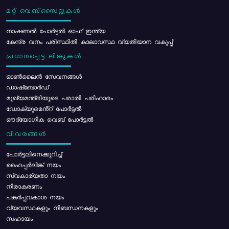
മറ്റ് വെബ്സൈറ്റുകൾ
നാഷണൽ പോർട്ടൽ ഓഫ് ഇന്ത്യ
കേന്ദ്ര വനം പരിസ്ഥിതി കാലാവസ്ഥ വ്യതിയാന വകുപ്പ്
പ്രധാനപ്പെട്ട ലിങ്കുകൾ
ഓൺലൈൻ സേവനങ്ങൾ
ഡാഷ്ബോർഡ്
മുഖ്യമന്ത്രിയുടെ പരാതി പരിഹാരം
ഡോക്യുമെൻ്റ് പോർട്ടൽ
ഔദ്യോഗിക വെബ് പോർട്ടൽ
വിവരങ്ങൾ
പോര്‍ട്ടലിനെക്കുറിച്ച്
ഹൈപ്പർലിങ്ക് നയം
സ്വകാര്യതാ നയം
നിരാകരണം
പകർപ്പവകാശ നയം
വ്യവസ്ഥകളും നിബന്ധനകളും
സഹായം