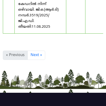
കേഡറിൽ നിന്ന്
ഒഴിവായി. ജി.ഒ.(ആർ.ടി)
നമ്പർ.3519/2025/
ജി.എ.ഡി.
തീയതി:11.08.2025
« Previous
Next »