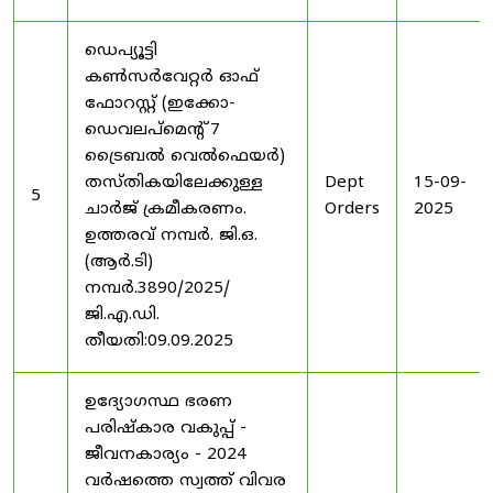
ഡെപ്യൂട്ടി
കൺസർവേറ്റർ ഓഫ്
ഫോറസ്റ്റ് (ഇക്കോ-
ഡെവലപ്മെന്റ് 7
ട്രൈബൽ വെൽഫെയർ)
തസ്തികയിലേക്കുള്ള
Dept
15-09-
5
ചാർജ് ക്രമീകരണം.
Orders
2025
ഉത്തരവ് നമ്പർ. ജി.ഒ.
(ആർ.ടി)
നമ്പർ.3890/2025/
ജി.എ.ഡി.
തീയതി:09.09.2025
ഉദ്യോഗസ്ഥ ഭരണ
പരിഷ്കാര വകുപ്പ് -
ജീവനകാര്യം - 2024
വർഷത്തെ സ്വത്ത് വിവര