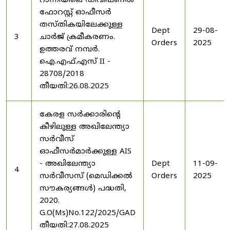
റാന്നിയിലെ ഡിവിഷണൽ
ഫോറസ്റ്റ് ഓഫീസർ
തസ്തികയിലേക്കുള്ള
Dept
29-08-
3
ചാർജ് ക്രമീകരണം.
Orders
2025
ഉത്തരവ് നമ്പർ.
ഐ.എഫ്.എസ് II -
28708/2018
തീയതി:26.08.2025
കേരള സർക്കാരിന്റെ
കീഴിലുള്ള അഖിലേന്ത്യാ
സർവീസ്
ഓഫീസർമാർക്കുള്ള AIS
- അഖിലേന്ത്യാ
Dept
11-09-
4
സർവീസസ് (മെഡിക്കൽ
Orders
2025
സൗകര്യങ്ങൾ) പദ്ധതി,
2020.
G.O(Ms)No.122/2025/GAD
തീയതി:27.08.2025