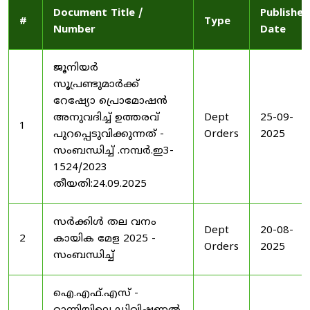
Document Title /
Published
#
Type
Number
Date
ജൂനിയർ
സൂപ്രണ്ടുമാർക്ക്
റേഷ്യോ പ്രൊമോഷൻ
അനുവദിച്ച് ഉത്തരവ്
Dept
25-09-
1
പുറപ്പെടുവിക്കുന്നത് -
Orders
2025
സംബന്ധിച്ച് .നമ്പർ.ഇ3-
1524/2023
തീയതി:24.09.2025
സർക്കിൾ തല വനം
Dept
20-08-
2
കായിക മേള 2025 -
Orders
2025
സംബന്ധിച്ച്
ഐ.എഫ്.എസ് -