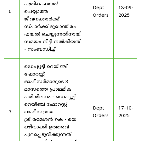
പത്രിക ഫയൽ
Dept
18-09-
6
ചെയ്യാത്ത
Orders
2025
ജീവനക്കാർക്ക്
സ്പാർക്ക് മുഖാന്തിരം
ഫയൽ ചെയ്യുന്നതിനായി
സമയം നീട്ടി നൽകിയത്
- സംബന്ധിച്ച്
ഡെപ്യൂട്ടി റെയിഞ്ച്
ഫോറസ്റ്റ്
ഓഫീസർമാരുടെ 3
മാസത്തെ പ്രാഥമിക
പരിശീലനം - ഡെപ്യൂട്ടി
റെയിഞ്ച് ഫോറസ്റ്റ്
Dept
17-10-
7
ഓഫീസറായ
Orders
2025
ശ്രി.രമേശൻ കെ - യെ
ഒഴിവാക്കി ഉത്തരവ്
പുറപ്പെടുവിക്കുന്നത്