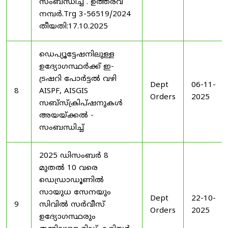
സംബന്ധിച്ച് . ഉത്തരവ്
നമ്പർ.Trg 3-56519/2024
തീയതി:17.10.2025
ഡെപ്യൂട്ടേഷനിലുള്ള
ഉദ്യോഗസ്ഥർക്ക് ഇ-
ട്രഷറി പോർട്ടൽ വഴി
Dept
06-11-
8
AISPF, AISGIS
Orders
2025
സബ്‌സ്‌ക്രിപ്‌ഷനുകൾ
അയയ്ക്കൽ -
സംബന്ധിച്ച്
2025 ഡിസംബർ 8
മുതൽ 10 വരെ
ഡെഡ്രാഡൂണിൽ
സായുധ സേനയും
Dept
22-10-
9
സിവിൽ സർവീസ്
Orders
2025
ഉദ്യോഗസ്ഥരും