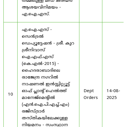
തമ്മിലുള്ള മിഡ് കരിയർ
ആശയവിനിമയം -
എ.ഐ.എസ്.
എ.ഐ.എസ് -
സെൻട്രൽ
ഡെപ്യൂട്ടേഷൻ - ശ്രീ. കുറ
ശ്രീനിവാസ്
ഐ.എഫ്.എസ്
(കെ.എൽ-2015) -
ഹൈദരാബാദിലെ
രാജേന്ദ്ര നഗറിൽ
നാഷണൽ ഇൻസ്റ്റിറ്റ്യൂട്ട്
ഓഫ് പ്ലാന്റ് ഹെൽത്ത്
Dept
14-08-
10
മാനേജ്‌മെന്റിൽ
Orders
2025
(എൻ.ഐ.പി.എച്ച്.എം)
രജിസ്ട്രാർ
തസ്തികയിലേക്കുള്ള
നിയമനം - സംസ്ഥാന