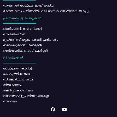
നാഷണൽ പോർട്ടൽ ഓഫ് ഇന്ത്യ
കേന്ദ്ര വനം പരിസ്ഥിതി കാലാവസ്ഥ വ്യതിയാന വകുപ്പ്
പ്രധാനപ്പെട്ട ലിങ്കുകൾ
ഓൺലൈൻ സേവനങ്ങൾ
ഡാഷ്ബോർഡ്
മുഖ്യമന്ത്രിയുടെ പരാതി പരിഹാരം
ഡോക്യുമെൻ്റ് പോർട്ടൽ
ഔദ്യോഗിക വെബ് പോർട്ടൽ
വിവരങ്ങൾ
പോര്‍ട്ടലിനെക്കുറിച്ച്
ഹൈപ്പർലിങ്ക് നയം
സ്വകാര്യതാ നയം
നിരാകരണം
പകർപ്പവകാശ നയം
വ്യവസ്ഥകളും നിബന്ധനകളും
സഹായം