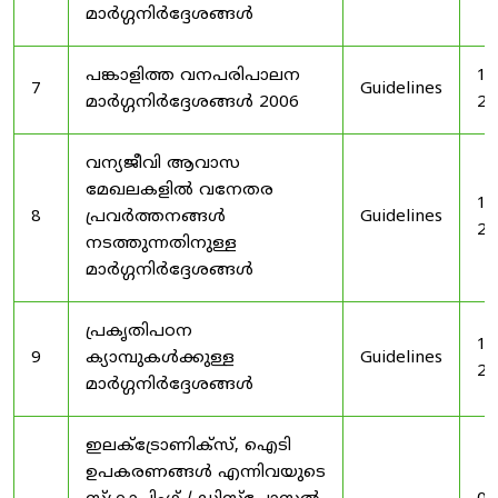
മാർഗ്ഗനിർദ്ദേശങ്ങൾ
പങ്കാളിത്ത വനപരിപാലന
19
7
Guidelines
മാർഗ്ഗനിർദ്ദേശങ്ങൾ 2006
20
വന്യജീവി ആവാസ
മേഖലകളിൽ വനേതര
19
8
പ്രവർത്തനങ്ങൾ
Guidelines
20
നടത്തുന്നതിനുള്ള
മാർഗ്ഗനിർദ്ദേശങ്ങൾ
പ്രകൃതിപഠന
19
9
ക്യാമ്പുകൾക്കുള്ള
Guidelines
20
മാർഗ്ഗനിർദ്ദേശങ്ങൾ
ഇലക്‌ട്രോണിക്‌സ്, ഐടി
ഉപകരണങ്ങൾ എന്നിവയുടെ