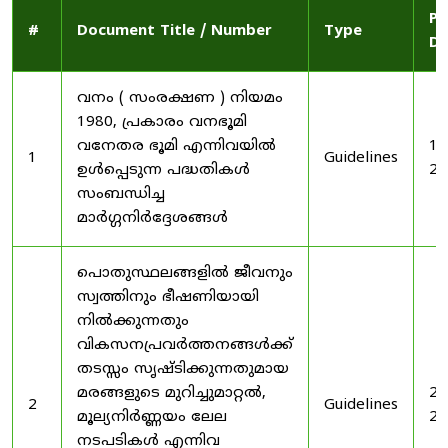
Pu
#
Document Title / Number
Type
Da
വനം ( സംരക്ഷണ ) നിയമം
1980, പ്രകാരം വനഭൂമി
വനേതര ഭൂമി എന്നിവയിൽ
19
1
Guidelines
ഉൾപ്പെടുന്ന പദ്ധതികൾ
20
സംബന്ധിച്ച
മാർഗ്ഗനിർദ്ദേശങ്ങൾ
പൊതുസ്ഥലങ്ങളിൽ ജീവനും
സ്വത്തിനും ഭീഷണിയായി
നിൽക്കുന്നതും
വികസനപ്രവർത്തനങ്ങൾക്ക്
തടസ്സം സൃഷ്ടിക്കുന്നതുമായ
മരങ്ങളുടെ മുറിച്ചുമാറ്റൽ,
20
2
Guidelines
മൂല്യനിർണ്ണയം ലേല
20
നടപടികൾ എന്നിവ