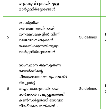
തുറന്നുവിടുന്നതിനുള്ള
മാർഗ്ഗനിർദ്ദേശങ്ങൾ
ശാസ്ത്രീയ
ഗവേഷണത്തിനായി
വനമേഖലകളിൽ നിന്ന്
19
5
Guidelines
ജൈവവസ്തുക്കൾ
20
ശേഖരിക്കുന്നതിനുള്ള
മാർഗ്ഗനിർദ്ദേശങ്ങൾ
സംസ്ഥാന ആസൂത്രണ
ബോർഡിൻ്റെ
പിന്തുണയോടെ പ്രോജക്ട്
റിപ്പോർട്ട്
19
6
തയ്യാറാക്കുന്നതിനായി
Guidelines
20
സർക്കാർ വകുപ്പുകൾക്ക്
കൺസൾട്ടൻസി സേവന
വിദഗ്ധരെ നൽകൽ -