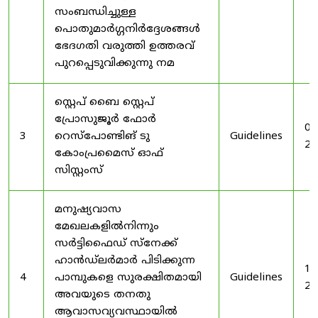
സംബന്ധിച്ചുള്ള
പൊതുമാർഗ്ഗനിർദ്ദേശങ്ങൾ
ഭേദഗതി വരുത്തി ഉത്തരവ്
പുറപ്പെടുവിക്കുന്നു നമ
സ്റ്റെപ് ബൈ സ്റ്റെപ്
പ്രോസുജൂർ ഫോർ
03
3
റെസ്‌പോണ്ടിങ് ടു
Guidelines
20
കോംപ്രമൈസ് ഓഫ്
സിസ്റ്റംസ്
മനുഷ്യവാസ
മേഖലകളിൽനിന്നും
സർട്ടിഫൈഡ് സ്നേക്ക്
ഹാൻഡ്‌ലർമാർ പിടിക്കുന്ന
19
4
പാമ്പുകളെ സുരക്ഷിതമായി
Guidelines
20
അവയുടെ തനതു
ആവാസവ്യവസ്ഥായിൽ