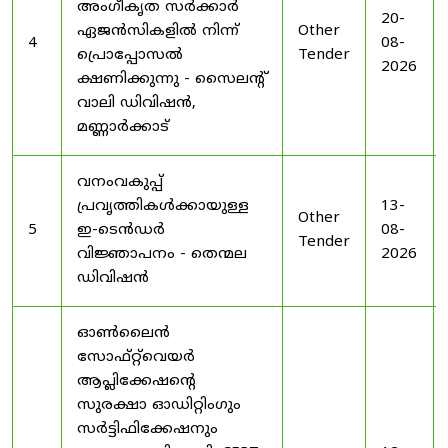
അംഗീകൃത സർക്കാർ
20-
ഏജൻസികളിൽ നിന്ന്
Other
4
08-
പ്രൊപ്പോസൽ
Tender
2026
ക്ഷണിക്കുന്നു - സൈലന്റ്
വാലി ഡിവിഷൻ,
മണ്ണാർക്കാട്
വനംവകുപ്പ്
പ്രവൃത്തികൾക്കായുള്ള
13-
Other
5
ഇ-ടെൻഡർ
08-
Tender
വിജ്ഞാപനം - തെന്മല
2026
ഡിവിഷൻ
ഓൺലൈൻ
സോഫ്റ്റ്‌വെയർ
ആപ്ലിക്കേഷന്റെ
സുരക്ഷാ ഓഡിറ്റിംഗും
സർട്ടിഫിക്കേഷനും