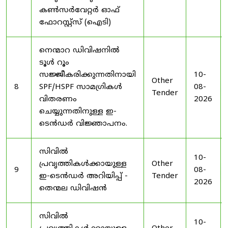
കൺസർവേറ്റർ ഓഫ്
ഫോറസ്റ്റ്സ് (ഐടി)
നെന്മാറ ഡിവിഷനിൽ
ടൂൾ റൂം
സജ്ജീകരിക്കുന്നതിനായി
10-
Other
8
SPF/HSPF സാമഗ്രികൾ
08-
Tender
വിതരണം
2026
ചെയ്യുന്നതിനുള്ള ഇ-
ടെൻഡർ വിജ്ഞാപനം.
സിവിൽ
10-
പ്രവൃത്തികൾക്കായുള്ള
Other
9
08-
ഇ-ടെൻഡർ അറിയിപ്പ് -
Tender
2026
തെന്മല ഡിവിഷൻ
സിവിൽ
10-