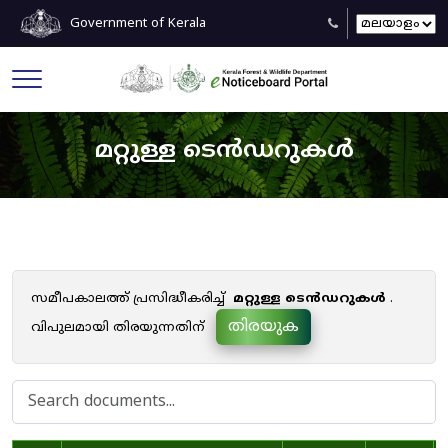
Government of Kerala
മറ്റുള്ള ടെൻഡറുകൾ
സമീപകാലത്ത് പ്രസിദ്ധീകരിച്ച്
മറ്റുള്ള ടെൻഡറുകൾ
.
തിരയുക
വിപുലമായി തിരയുന്നതിന്