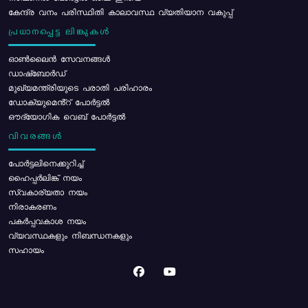
കേന്ദ്ര വനം പരിസ്ഥിതി കാലാവസ്ഥ വ്യതിയാന വകുപ്പ്
പ്രധാനപ്പെട്ട ലിങ്കുകൾ
ഓൺലൈൻ സേവനങ്ങൾ
ഡാഷ്ബോർഡ്
മുഖ്യമന്ത്രിയുടെ പരാതി പരിഹാരം
ഡോക്യുമെൻ്റ് പോർട്ടൽ
ഔദ്യോഗിക വെബ് പോർട്ടൽ
വിവരങ്ങൾ
പോര്‍ട്ടലിനെക്കുറിച്ച്
ഹൈപ്പർലിങ്ക് നയം
സ്വകാര്യതാ നയം
നിരാകരണം
പകർപ്പവകാശ നയം
വ്യവസ്ഥകളും നിബന്ധനകളും
സഹായം