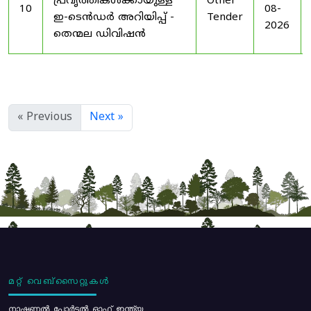
പ്രവൃത്തികൾക്കായുള്ള
Other
10
08-
ഇ-ടെൻഡർ അറിയിപ്പ് -
Tender
2026
തെന്മല ഡിവിഷൻ
« Previous
Next »
മറ്റ് വെബ്സൈറ്റുകൾ
നാഷണൽ പോർട്ടൽ ഓഫ് ഇന്ത്യ