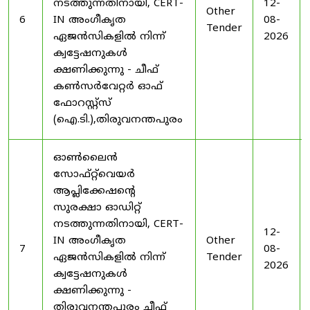
നടത്തുന്നതിനായി, CERT-
12-
Other
6
IN അംഗീകൃത
08-
Tender
ഏജൻസികളിൽ നിന്ന്
2026
ക്വട്ടേഷനുകൾ
ക്ഷണിക്കുന്നു - ചീഫ്
കൺസർവേറ്റർ ഓഫ്
ഫോറസ്റ്റ്സ്
(ഐ.ടി.),തിരുവനന്തപുരം
ഓൺലൈൻ
സോഫ്റ്റ്‌വെയർ
ആപ്ലിക്കേഷന്റെ
സുരക്ഷാ ഓഡിറ്റ്
നടത്തുന്നതിനായി, CERT-
12-
IN അംഗീകൃത
Other
7
08-
ഏജൻസികളിൽ നിന്ന്
Tender
2026
ക്വട്ടേഷനുകൾ
ക്ഷണിക്കുന്നു -
തിരുവനന്തപുരം ചീഫ്