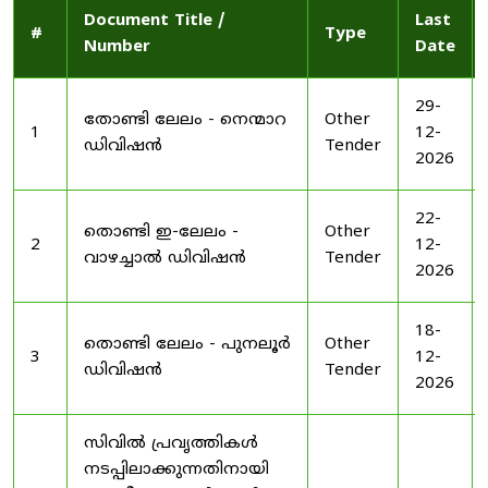
Document Title /
Last
#
Type
Number
Date
29-
തോണ്ടി ലേലം - നെന്മാറ
Other
1
12-
ഡിവിഷൻ
Tender
2026
22-
തൊണ്ടി ഇ-ലേലം -
Other
2
12-
വാഴച്ചാൽ ഡിവിഷൻ
Tender
2026
18-
തൊണ്ടി ലേലം - പുനലൂർ
Other
3
12-
ഡിവിഷൻ
Tender
2026
സിവിൽ പ്രവൃത്തികൾ
നടപ്പിലാക്കുന്നതിനായി