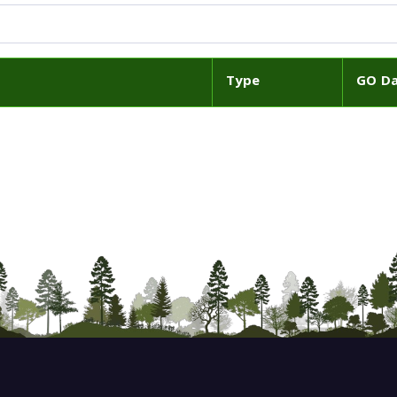
Type
GO D