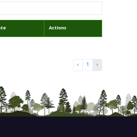
ate
Actions
‹
1
›