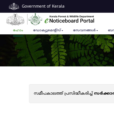
Government of Kerala
ഹോം
ഡോക്യുമെൻ്റ്സ്
സേവനങ്ങൾ
ബന
സമീപകാലത്ത് പ്രസിദ്ധീകരിച്ച്
സർക്കാ