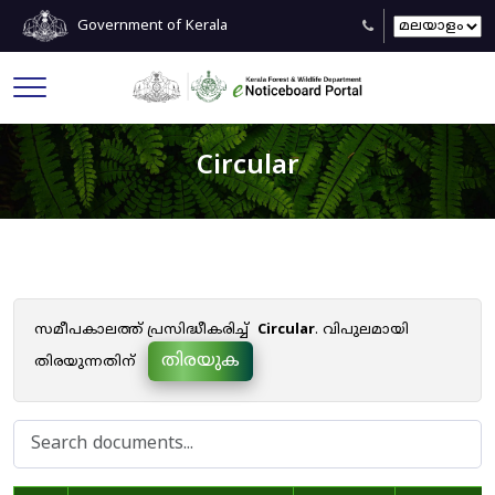
Government of Kerala
Circular
സമീപകാലത്ത് പ്രസിദ്ധീകരിച്ച്
Circular
. വിപുലമായി
തിരയുക
തിരയുന്നതിന്