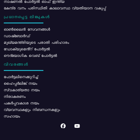
നാഷണൽ പോർട്ടൽ ഓഫ് ഇന്ത്യ
കേന്ദ്ര വനം പരിസ്ഥിതി കാലാവസ്ഥ വ്യതിയാന വകുപ്പ്
പ്രധാനപ്പെട്ട ലിങ്കുകൾ
ഓൺലൈൻ സേവനങ്ങൾ
ഡാഷ്ബോർഡ്
മുഖ്യമന്ത്രിയുടെ പരാതി പരിഹാരം
ഡോക്യുമെൻ്റ് പോർട്ടൽ
ഔദ്യോഗിക വെബ് പോർട്ടൽ
വിവരങ്ങൾ
പോര്‍ട്ടലിനെക്കുറിച്ച്
ഹൈപ്പർലിങ്ക് നയം
സ്വകാര്യതാ നയം
നിരാകരണം
പകർപ്പവകാശ നയം
വ്യവസ്ഥകളും നിബന്ധനകളും
സഹായം