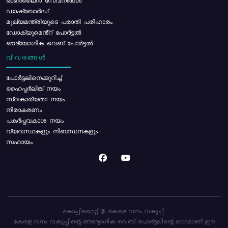
ഓൺലൈൻ സേവനങ്ങൾ
ഡാഷ്ബോർഡ്
മുഖ്യമന്ത്രിയുടെ പരാതി പരിഹാരം
ഡോക്യുമെൻ്റ് പോർട്ടൽ
ഔദ്യോഗിക വെബ് പോർട്ടൽ
വിവരങ്ങൾ
പോര്‍ട്ടലിനെക്കുറിച്ച്
ഹൈപ്പർലിങ്ക് നയം
സ്വകാര്യതാ നയം
നിരാകരണം
പകർപ്പവകാശ നയം
വ്യവസ്ഥകളും നിബന്ധനകളും
സഹായം
കോപ്പിറൈറ്റ് @ കേരള വനം വകുപ്പ്.
കേരള വനം വകുപ്പിന്റെ ഔദ്യോഗിക വെബ്-പോർട്ടലിന്റെ ഭാഗമാണ് ഈ