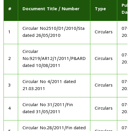
Publ
#
Document Title / Number
Type
Dat
Circular No2510/D1/2010/Sta
07-1
1
Circulars
dated 26/05/2010
202
Circular
07-1
2
No.9219/AR12/1/2011/P&ARD
Circulars
202
dated 10/08/2011
Circular No 4/2011 dated
07-1
3
Circulars
21.03.2011
202
Circular No 31/2011/Fin
07-1
4
Circulars
dated 31/05/2011
202
Circular No.28/2011/Fin dated
07-1