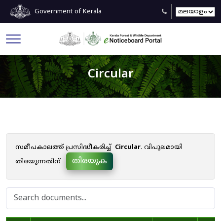
Government of Kerala
Circular
സമീപകാലത്ത് പ്രസിദ്ധീകരിച്ച്
Circular
. വിപുലമായി
തിരയുക
തിരയുന്നതിന്