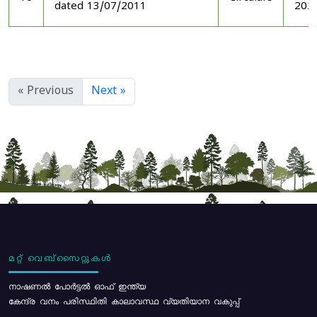
dated 13/07/2011
202
« Previous
Next »
മറ്റ് വെബ്സൈറ്റുകൾ
നാഷണൽ പോർട്ടൽ ഓഫ് ഇന്ത്യ
കേന്ദ്ര വനം പരിസ്ഥിതി കാലാവസ്ഥ വ്യതിയാന വകുപ്പ്