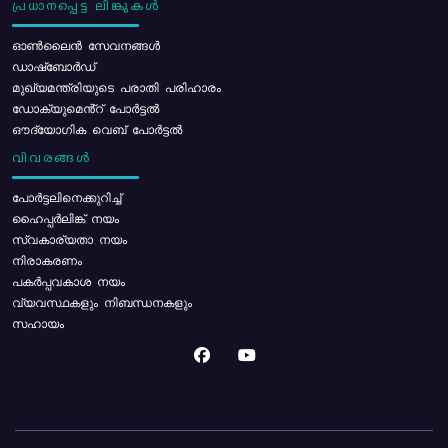
പ്രധാനപ്പെട്ട ലിങ്കുകൾ
ഓൺലൈൻ സേവനങ്ങൾ
ഡാഷ്ബോർഡ്
മുഖ്യമന്ത്രിയുടെ പരാതി പരിഹാരം
ഡോക്യുമെൻ്റ് പോർട്ടൽ
ഔദ്യോഗിക വെബ് പോർട്ടൽ
വിവരങ്ങൾ
പോര്‍ട്ടലിനെക്കുറിച്ച്
ഹൈപ്പർലിങ്ക് നയം
സ്വകാര്യതാ നയം
നിരാകരണം
പകർപ്പവകാശ നയം
വ്യവസ്ഥകളും നിബന്ധനകളും
സഹായം