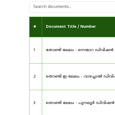
#
Document Title / Number
1
തോണ്ടി ലേലം - നെന്മാറ ഡിവിഷൻ
2
തൊണ്ടി ഇ-ലേലം - വാഴച്ചാൽ ഡിവ
3
തൊണ്ടി ലേലം - പുനലൂർ ഡിവിഷൻ