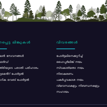
പ്പെട്ട ലിങ്കുകൾ
വിവരങ്ങൾ
ൻ സേവനങ്ങൾ
പോര്‍ട്ടലിനെക്കുറിച്ച്
ോർഡ്
ഹൈപ്പർലിങ്ക് നയം
്ത്രിയുടെ പരാതി പരിഹാരം
സ്വകാര്യതാ നയം
മെൻ്റ് പോർട്ടൽ
നിരാകരണം
ിക വെബ് പോർട്ടൽ
പകർപ്പവകാശ നയം
വ്യവസ്ഥകളും നിബന്ധനകളും
സഹായം