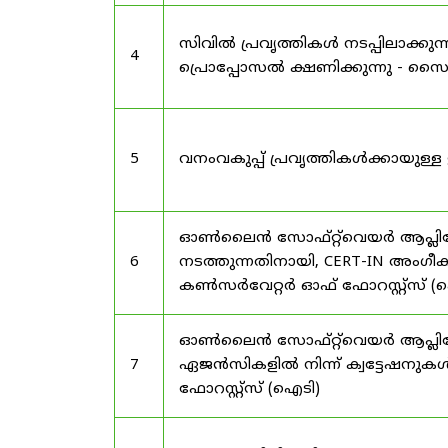
സിവിൽ പ്രവൃത്തികൾ നടപ്പിലാക്
4
പ്രൊപ്പോസൽ ക്ഷണിക്കുന്നു - സൈലന
5
വനംവകുപ്പ് പ്രവൃത്തികൾക്കായു
ഓൺലൈൻ സോഫ്റ്റ്‌വെയർ ആപ്ലിക്കേ
6
നടത്തുന്നതിനായി, CERT-IN അംഗീക
കൺസർവേറ്റർ ഓഫ് ഫോറസ്റ്റ്സ് (ഐ
ഓൺലൈൻ സോഫ്റ്റ്‌വെയർ ആപ്ലിക്ക
7
ഏജൻസികളിൽ നിന്ന് ക്വട്ടേഷനുകൾ
ഫോറസ്റ്റ്സ് (ഐടി)