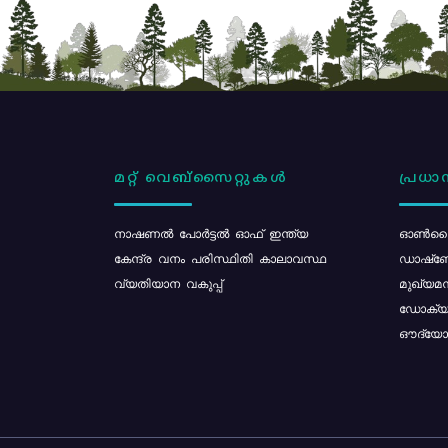
മറ്റ് വെബ്സൈറ്റുകൾ
പ്രധാന
നാഷണൽ പോർട്ടൽ ഓഫ് ഇന്ത്യ
ഓൺലൈ
കേന്ദ്ര വനം പരിസ്ഥിതി കാലാവസ്ഥ
ഡാഷ്ബ
വ്യതിയാന വകുപ്പ്
മുഖ്യമന
ഡോക്യു
ഔദ്യോഗ