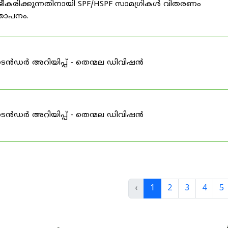
ീകരിക്കുന്നതിനായി SPF/HSPF സാമഗ്രികൾ വിതരണം
്ഞാപനം.
ടെൻഡർ അറിയിപ്പ് - തെന്മല ഡിവിഷൻ
ടെൻഡർ അറിയിപ്പ് - തെന്മല ഡിവിഷൻ
‹
1
2
3
4
5