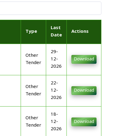
Last
Type
Actions
Date
29-
Other
12-
Download
Tender
2026
22-
Other
12-
Download
Tender
2026
18-
Other
12-
Download
Tender
2026