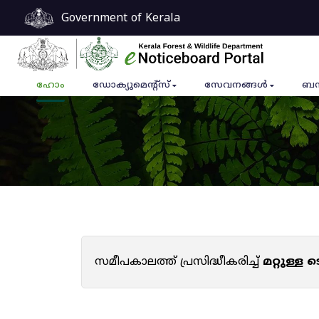
Government of Kerala
ഹോം
ഡോക്യുമെൻ്റ്സ്
സേവനങ്ങൾ
ബന
സമീപകാലത്ത് പ്രസിദ്ധീകരിച്ച്
മറ്റുള്