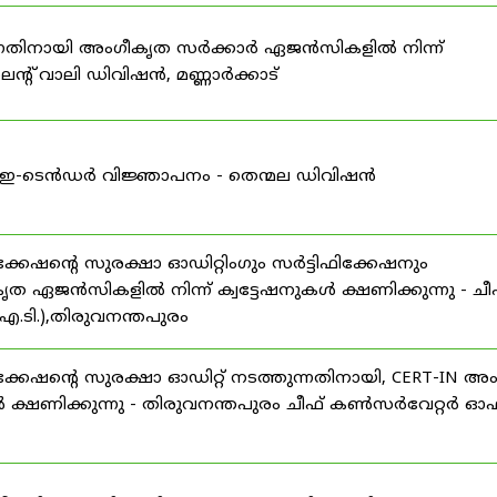
കുന്നതിനായി അംഗീകൃത സർക്കാർ ഏജൻസികളിൽ നിന്ന്
്റ് വാലി ഡിവിഷൻ, മണ്ണാർക്കാട്
ള്ള ഇ-ടെൻഡർ വിജ്ഞാപനം - തെന്മല ഡിവിഷൻ
ഷന്റെ സുരക്ഷാ ഓഡിറ്റിംഗും സർട്ടിഫിക്കേഷനും
ൃത ഏജൻസികളിൽ നിന്ന് ക്വട്ടേഷനുകൾ ക്ഷണിക്കുന്നു - ചീ
.ടി.),തിരുവനന്തപുരം
േഷന്റെ സുരക്ഷാ ഓഡിറ്റ് നടത്തുന്നതിനായി, CERT-IN അ
 ക്ഷണിക്കുന്നു - തിരുവനന്തപുരം ചീഫ് കൺസർവേറ്റർ ഓഫ