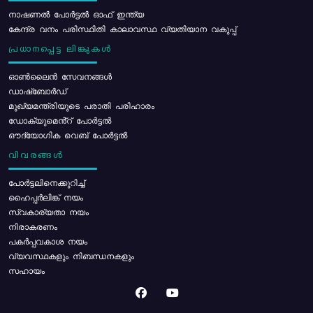
നാഷണൽ പോർട്ടൽ ഓഫ് ഇന്ത്യ
കേന്ദ്ര വനം പരിസ്ഥിതി കാലാവസ്ഥ വ്യതിയാന വകുപ്പ്
പ്രധാനപ്പെട്ട ലിങ്കുകൾ
ഓൺലൈൻ സേവനങ്ങൾ
ഡാഷ്ബോർഡ്
മുഖ്യമന്ത്രിയുടെ പരാതി പരിഹാരം
ഡോക്യുമെൻ്റ് പോർട്ടൽ
ഔദ്യോഗിക വെബ് പോർട്ടൽ
വിവരങ്ങൾ
പോര്‍ട്ടലിനെക്കുറിച്ച്
ഹൈപ്പർലിങ്ക് നയം
സ്വകാര്യതാ നയം
നിരാകരണം
പകർപ്പവകാശ നയം
വ്യവസ്ഥകളും നിബന്ധനകളും
സഹായം