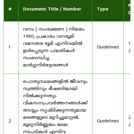
Pu
#
Document Title / Number
Type
Da
വനം ( സംരക്ഷണ ) നിയമം
1980, പ്രകാരം വനഭൂമി
വനേതര ഭൂമി എന്നിവയിൽ
19
1
Guidelines
ഉൾപ്പെടുന്ന പദ്ധതികൾ
20
സംബന്ധിച്ച
മാർഗ്ഗനിർദ്ദേശങ്ങൾ
പൊതുസ്ഥലങ്ങളിൽ ജീവനും
സ്വത്തിനും ഭീഷണിയായി
നിൽക്കുന്നതും
വികസനപ്രവർത്തനങ്ങൾക്ക്
തടസ്സം സൃഷ്ടിക്കുന്നതുമായ
മരങ്ങളുടെ മുറിച്ചുമാറ്റൽ,
20
2
Guidelines
മൂല്യനിർണ്ണയം ലേല
20
നടപടികൾ എന്നിവ