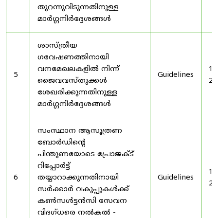
തുറന്നുവിടുന്നതിനുള്ള
മാർഗ്ഗനിർദ്ദേശങ്ങൾ
ശാസ്ത്രീയ
ഗവേഷണത്തിനായി
വനമേഖലകളിൽ നിന്ന്
19
5
Guidelines
ജൈവവസ്തുക്കൾ
20
ശേഖരിക്കുന്നതിനുള്ള
മാർഗ്ഗനിർദ്ദേശങ്ങൾ
സംസ്ഥാന ആസൂത്രണ
ബോർഡിൻ്റെ
പിന്തുണയോടെ പ്രോജക്ട്
റിപ്പോർട്ട്
19
6
തയ്യാറാക്കുന്നതിനായി
Guidelines
20
സർക്കാർ വകുപ്പുകൾക്ക്
കൺസൾട്ടൻസി സേവന
വിദഗ്ധരെ നൽകൽ -