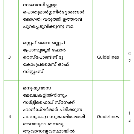
സംബന്ധിച്ചുള്ള
പൊതുമാർഗ്ഗനിർദ്ദേശങ്ങൾ
ഭേദഗതി വരുത്തി ഉത്തരവ്
പുറപ്പെടുവിക്കുന്നു നമ
സ്റ്റെപ് ബൈ സ്റ്റെപ്
പ്രോസുജൂർ ഫോർ
03
3
റെസ്‌പോണ്ടിങ് ടു
Guidelines
20
കോംപ്രമൈസ് ഓഫ്
സിസ്റ്റംസ്
മനുഷ്യവാസ
മേഖലകളിൽനിന്നും
സർട്ടിഫൈഡ് സ്നേക്ക്
ഹാൻഡ്‌ലർമാർ പിടിക്കുന്ന
19
4
പാമ്പുകളെ സുരക്ഷിതമായി
Guidelines
20
അവയുടെ തനതു
ആവാസവ്യവസ്ഥായിൽ