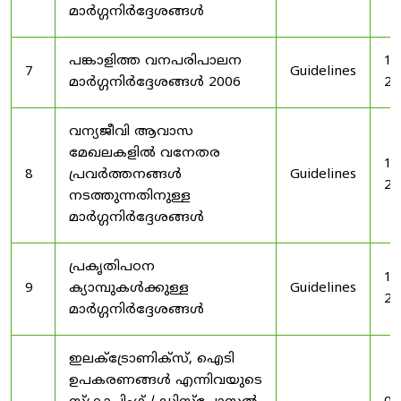
മാർഗ്ഗനിർദ്ദേശങ്ങൾ
പങ്കാളിത്ത വനപരിപാലന
19
7
Guidelines
മാർഗ്ഗനിർദ്ദേശങ്ങൾ 2006
20
വന്യജീവി ആവാസ
മേഖലകളിൽ വനേതര
19
8
പ്രവർത്തനങ്ങൾ
Guidelines
20
നടത്തുന്നതിനുള്ള
മാർഗ്ഗനിർദ്ദേശങ്ങൾ
പ്രകൃതിപഠന
19
9
ക്യാമ്പുകൾക്കുള്ള
Guidelines
20
മാർഗ്ഗനിർദ്ദേശങ്ങൾ
ഇലക്‌ട്രോണിക്‌സ്, ഐടി
ഉപകരണങ്ങൾ എന്നിവയുടെ