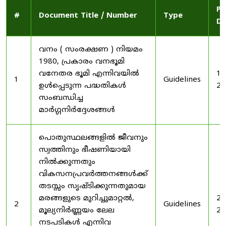
Pu
#
Document Title / Number
Type
Da
വനം ( സംരക്ഷണ ) നിയമം
1980, പ്രകാരം വനഭൂമി
വനേതര ഭൂമി എന്നിവയിൽ
19
1
Guidelines
ഉൾപ്പെടുന്ന പദ്ധതികൾ
20
സംബന്ധിച്ച
മാർഗ്ഗനിർദ്ദേശങ്ങൾ
പൊതുസ്ഥലങ്ങളിൽ ജീവനും
സ്വത്തിനും ഭീഷണിയായി
നിൽക്കുന്നതും
വികസനപ്രവർത്തനങ്ങൾക്ക്
തടസ്സം സൃഷ്ടിക്കുന്നതുമായ
മരങ്ങളുടെ മുറിച്ചുമാറ്റൽ,
20
2
Guidelines
മൂല്യനിർണ്ണയം ലേല
20
നടപടികൾ എന്നിവ