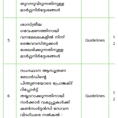
തുറന്നുവിടുന്നതിനുള്ള
മാർഗ്ഗനിർദ്ദേശങ്ങൾ
ശാസ്ത്രീയ
ഗവേഷണത്തിനായി
വനമേഖലകളിൽ നിന്ന്
19
5
Guidelines
ജൈവവസ്തുക്കൾ
20
ശേഖരിക്കുന്നതിനുള്ള
മാർഗ്ഗനിർദ്ദേശങ്ങൾ
സംസ്ഥാന ആസൂത്രണ
ബോർഡിൻ്റെ
പിന്തുണയോടെ പ്രോജക്ട്
റിപ്പോർട്ട്
19
6
തയ്യാറാക്കുന്നതിനായി
Guidelines
20
സർക്കാർ വകുപ്പുകൾക്ക്
കൺസൾട്ടൻസി സേവന
വിദഗ്ധരെ നൽകൽ -