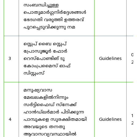
സംബന്ധിച്ചുള്ള
പൊതുമാർഗ്ഗനിർദ്ദേശങ്ങൾ
ഭേദഗതി വരുത്തി ഉത്തരവ്
പുറപ്പെടുവിക്കുന്നു നമ
സ്റ്റെപ് ബൈ സ്റ്റെപ്
പ്രോസുജൂർ ഫോർ
03
3
റെസ്‌പോണ്ടിങ് ടു
Guidelines
20
കോംപ്രമൈസ് ഓഫ്
സിസ്റ്റംസ്
മനുഷ്യവാസ
മേഖലകളിൽനിന്നും
സർട്ടിഫൈഡ് സ്നേക്ക്
ഹാൻഡ്‌ലർമാർ പിടിക്കുന്ന
19
4
പാമ്പുകളെ സുരക്ഷിതമായി
Guidelines
20
അവയുടെ തനതു
ആവാസവ്യവസ്ഥായിൽ