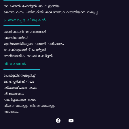
നാഷണൽ പോർട്ടൽ ഓഫ് ഇന്ത്യ
കേന്ദ്ര വനം പരിസ്ഥിതി കാലാവസ്ഥ വ്യതിയാന വകുപ്പ്
പ്രധാനപ്പെട്ട ലിങ്കുകൾ
ഓൺലൈൻ സേവനങ്ങൾ
ഡാഷ്ബോർഡ്
മുഖ്യമന്ത്രിയുടെ പരാതി പരിഹാരം
ഡോക്യുമെൻ്റ് പോർട്ടൽ
ഔദ്യോഗിക വെബ് പോർട്ടൽ
വിവരങ്ങൾ
പോര്‍ട്ടലിനെക്കുറിച്ച്
ഹൈപ്പർലിങ്ക് നയം
സ്വകാര്യതാ നയം
നിരാകരണം
പകർപ്പവകാശ നയം
വ്യവസ്ഥകളും നിബന്ധനകളും
സഹായം