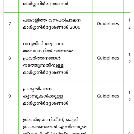
മാർഗ്ഗനിർദ്ദേശങ്ങൾ
പങ്കാളിത്ത വനപരിപാലന
19
7
Guidelines
മാർഗ്ഗനിർദ്ദേശങ്ങൾ 2006
20
വന്യജീവി ആവാസ
മേഖലകളിൽ വനേതര
19
8
പ്രവർത്തനങ്ങൾ
Guidelines
20
നടത്തുന്നതിനുള്ള
മാർഗ്ഗനിർദ്ദേശങ്ങൾ
പ്രകൃതിപഠന
19
9
ക്യാമ്പുകൾക്കുള്ള
Guidelines
20
മാർഗ്ഗനിർദ്ദേശങ്ങൾ
ഇലക്‌ട്രോണിക്‌സ്, ഐടി
ഉപകരണങ്ങൾ എന്നിവയുടെ