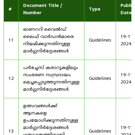
Document Title /
Publis
#
Type
Number
Date
ഓണററി വൈൽഡ്
ലൈഫ് വാർഡൻമാരെ
19-11-
11
Guidelines
നിയമിക്കുന്നതിനുള്ള
2024
മാർഗ്ഗനിർദ്ദേശങ്ങൾ
പർച്ചേസ് കരാറുകളിലും
സംഭരണ ​​സമ്പ്രദായം
19-11-
12
Guidelines
മെച്ചപ്പെടുത്തുന്നതിനുള്ള
2024
മാർഗ്ഗനിർദ്ദേശങ്ങൾ
ഉത്സവങ്ങൾക്ക്
ആനകളെ
ഉപയോഗിക്കുന്നതിനുള്ള
മാർഗ്ഗനിർദ്ദേശങ്ങൾ
19-11-
13
Guidelines