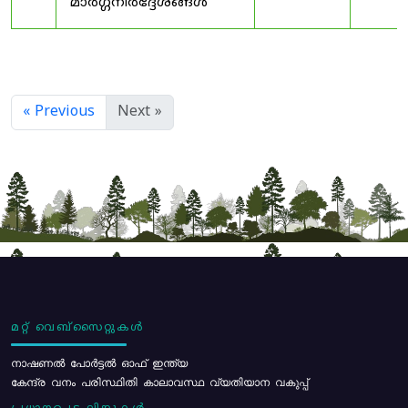
മാർഗ്ഗനിർദ്ദേശങ്ങൾ
« Previous
Next »
മറ്റ് വെബ്സൈറ്റുകൾ
നാഷണൽ പോർട്ടൽ ഓഫ് ഇന്ത്യ
കേന്ദ്ര വനം പരിസ്ഥിതി കാലാവസ്ഥ വ്യതിയാന വകുപ്പ്