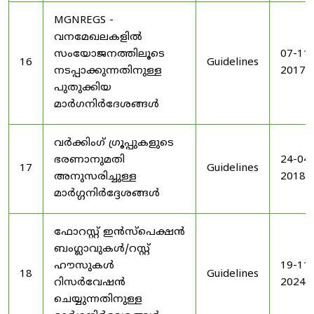
MGNREGS -
വനമേഖലകളിൽ
സംയോജനത്തിലൂടെ
07-11-
16
Guidelines
നടപ്പാക്കുന്നതിനുള്ള
2017
പുതുക്കിയ
മാർഗനിർദേശങ്ങൾ
വർക്കിംഗ് ഗ്രൂപ്പുകളുടെ
ഭരണാനുമതി
24-04-
17
Guidelines
അനുസരിച്ചുള്ള
2018
മാർഗ്ഗനിർദ്ദേശങ്ങൾ
ഫോറസ്റ്റ് ഇൻസ്പെക്ഷൻ
ബംഗ്ലാവുകൾ/റസ്റ്റ്
ഹൗസുകൾ
19-11-
18
Guidelines
റിസർവേഷൻ
2024
ചെയ്യുന്നതിനുള്ള