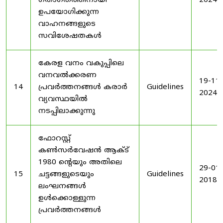
ഗതാഗതത്തിനായി
2024
ഉപയോഗിക്കുന്ന
വാഹനങ്ങളുടെ
സവിശേഷതകൾ
കേരള വനം വകുപ്പിലെ
വനവൽക്കരണ
19-11-
14
പ്രവർത്തനങ്ങൾ കരാർ
Guidelines
2024
വ്യവസ്ഥയിൽ
നടപ്പിലാക്കുന്നു
ഫോറസ്റ്റ്
കൺസർവേഷൻ ആക്ട്
1980 ൻ്റെയും അതിലെ
29-01-
15
ചട്ടങ്ങളുടെയും
Guidelines
2018
ലംഘനങ്ങൾ
ഉൾക്കൊള്ളുന്ന
പ്രവർത്തനങ്ങൾ