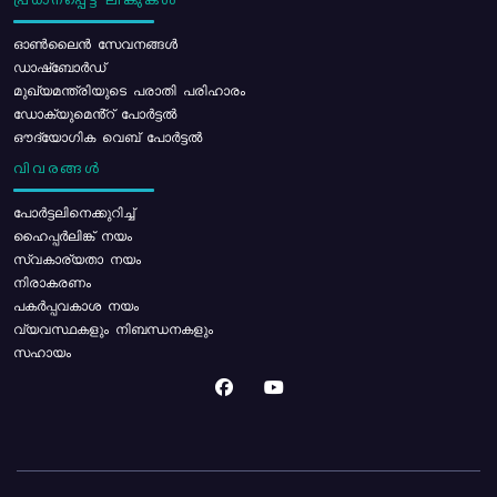
പ്രധാനപ്പെട്ട ലിങ്കുകൾ
ഓൺലൈൻ സേവനങ്ങൾ
ഡാഷ്ബോർഡ്
മുഖ്യമന്ത്രിയുടെ പരാതി പരിഹാരം
ഡോക്യുമെൻ്റ് പോർട്ടൽ
ഔദ്യോഗിക വെബ് പോർട്ടൽ
വിവരങ്ങൾ
പോര്‍ട്ടലിനെക്കുറിച്ച്
ഹൈപ്പർലിങ്ക് നയം
സ്വകാര്യതാ നയം
നിരാകരണം
പകർപ്പവകാശ നയം
വ്യവസ്ഥകളും നിബന്ധനകളും
സഹായം