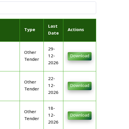
Last
Type
Actions
Date
29-
Other
12-
Download
Tender
2026
22-
Other
12-
Download
Tender
2026
18-
Other
12-
Download
Tender
2026