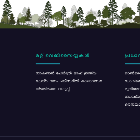
മറ്റ് വെബ്സൈറ്റുകൾ
പ്രധാന
നാഷണൽ പോർട്ടൽ ഓഫ് ഇന്ത്യ
ഓൺലൈ
കേന്ദ്ര വനം പരിസ്ഥിതി കാലാവസ്ഥ
ഡാഷ്ബ
വ്യതിയാന വകുപ്പ്
മുഖ്യമന
ഡോക്യു
ഔദ്യോഗ