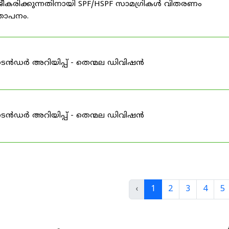
ീകരിക്കുന്നതിനായി SPF/HSPF സാമഗ്രികൾ വിതരണം
്ഞാപനം.
ടെൻഡർ അറിയിപ്പ് - തെന്മല ഡിവിഷൻ
ടെൻഡർ അറിയിപ്പ് - തെന്മല ഡിവിഷൻ
‹
1
2
3
4
5