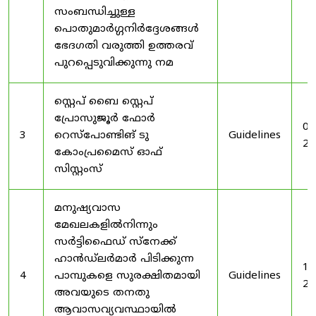
സംബന്ധിച്ചുള്ള
പൊതുമാർഗ്ഗനിർദ്ദേശങ്ങൾ
ഭേദഗതി വരുത്തി ഉത്തരവ്
പുറപ്പെടുവിക്കുന്നു നമ
സ്റ്റെപ് ബൈ സ്റ്റെപ്
പ്രോസുജൂർ ഫോർ
03
3
റെസ്‌പോണ്ടിങ് ടു
Guidelines
20
കോംപ്രമൈസ് ഓഫ്
സിസ്റ്റംസ്
മനുഷ്യവാസ
മേഖലകളിൽനിന്നും
സർട്ടിഫൈഡ് സ്നേക്ക്
ഹാൻഡ്‌ലർമാർ പിടിക്കുന്ന
19
4
പാമ്പുകളെ സുരക്ഷിതമായി
Guidelines
20
അവയുടെ തനതു
ആവാസവ്യവസ്ഥായിൽ