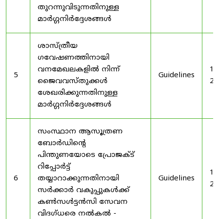
തുറന്നുവിടുന്നതിനുള്ള
മാർഗ്ഗനിർദ്ദേശങ്ങൾ
ശാസ്ത്രീയ
ഗവേഷണത്തിനായി
വനമേഖലകളിൽ നിന്ന്
19
5
Guidelines
ജൈവവസ്തുക്കൾ
20
ശേഖരിക്കുന്നതിനുള്ള
മാർഗ്ഗനിർദ്ദേശങ്ങൾ
സംസ്ഥാന ആസൂത്രണ
ബോർഡിൻ്റെ
പിന്തുണയോടെ പ്രോജക്ട്
റിപ്പോർട്ട്
19
6
തയ്യാറാക്കുന്നതിനായി
Guidelines
20
സർക്കാർ വകുപ്പുകൾക്ക്
കൺസൾട്ടൻസി സേവന
വിദഗ്ധരെ നൽകൽ -