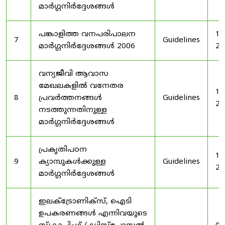
മാർഗ്ഗനിർദ്ദേശങ്ങൾ
പങ്കാളിത്ത വനപരിപാലന
19
7
Guidelines
മാർഗ്ഗനിർദ്ദേശങ്ങൾ 2006
20
വന്യജീവി ആവാസ
മേഖലകളിൽ വനേതര
19
8
പ്രവർത്തനങ്ങൾ
Guidelines
20
നടത്തുന്നതിനുള്ള
മാർഗ്ഗനിർദ്ദേശങ്ങൾ
പ്രകൃതിപഠന
19
9
ക്യാമ്പുകൾക്കുള്ള
Guidelines
20
മാർഗ്ഗനിർദ്ദേശങ്ങൾ
ഇലക്‌ട്രോണിക്‌സ്, ഐടി
ഉപകരണങ്ങൾ എന്നിവയുടെ