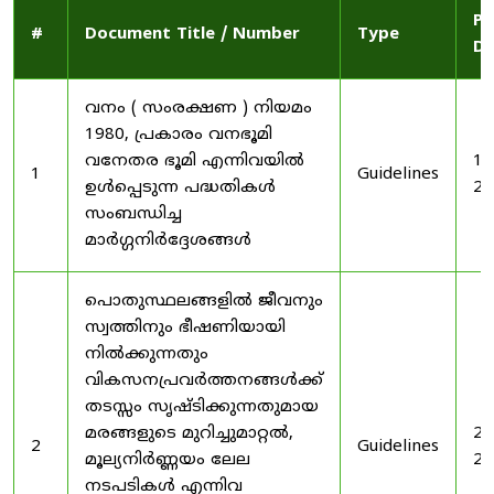
Pu
#
Document Title / Number
Type
Da
വനം ( സംരക്ഷണ ) നിയമം
1980, പ്രകാരം വനഭൂമി
വനേതര ഭൂമി എന്നിവയിൽ
19
1
Guidelines
ഉൾപ്പെടുന്ന പദ്ധതികൾ
20
സംബന്ധിച്ച
മാർഗ്ഗനിർദ്ദേശങ്ങൾ
പൊതുസ്ഥലങ്ങളിൽ ജീവനും
സ്വത്തിനും ഭീഷണിയായി
നിൽക്കുന്നതും
വികസനപ്രവർത്തനങ്ങൾക്ക്
തടസ്സം സൃഷ്ടിക്കുന്നതുമായ
മരങ്ങളുടെ മുറിച്ചുമാറ്റൽ,
20
2
Guidelines
മൂല്യനിർണ്ണയം ലേല
20
നടപടികൾ എന്നിവ