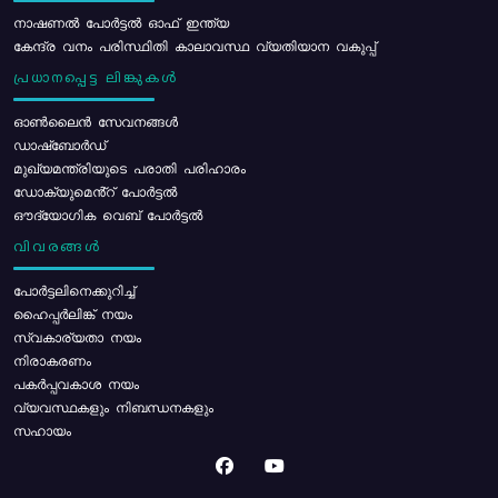
നാഷണൽ പോർട്ടൽ ഓഫ് ഇന്ത്യ
കേന്ദ്ര വനം പരിസ്ഥിതി കാലാവസ്ഥ വ്യതിയാന വകുപ്പ്
പ്രധാനപ്പെട്ട ലിങ്കുകൾ
ഓൺലൈൻ സേവനങ്ങൾ
ഡാഷ്ബോർഡ്
മുഖ്യമന്ത്രിയുടെ പരാതി പരിഹാരം
ഡോക്യുമെൻ്റ് പോർട്ടൽ
ഔദ്യോഗിക വെബ് പോർട്ടൽ
വിവരങ്ങൾ
പോര്‍ട്ടലിനെക്കുറിച്ച്
ഹൈപ്പർലിങ്ക് നയം
സ്വകാര്യതാ നയം
നിരാകരണം
പകർപ്പവകാശ നയം
വ്യവസ്ഥകളും നിബന്ധനകളും
സഹായം