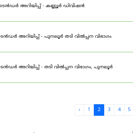
ഇ-ടെൻഡർ അറിയിപ്പ് - കണ്ണൂർ ഡിവിഷൻ
െൻഡർ അറിയിപ്പ് - പുനലൂർ തടി വിൽപ്പന വിഭാഗം
െൻഡർ അറിയിപ്പ് - തടി വിൽപ്പന വിഭാഗം, പുനലൂർ
‹
1
2
3
4
5