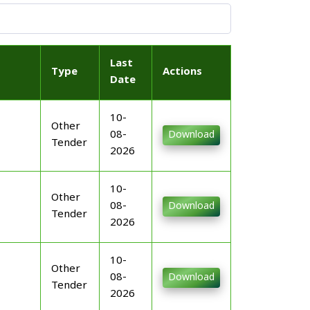
Last
Type
Actions
Date
10-
Other
08-
Download
Tender
2026
10-
Other
08-
Download
Tender
2026
10-
Other
08-
Download
Tender
2026