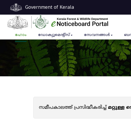
Government of Kerala
ഹോം
ഡോക്യുമെൻ്റ്സ്
സേവനങ്ങൾ
ബന
സമീപകാലത്ത് പ്രസിദ്ധീകരിച്ച്
മറ്റുള്