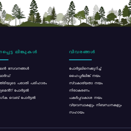
പ്പെട്ട ലിങ്കുകൾ
വിവരങ്ങൾ
ൻ സേവനങ്ങൾ
പോര്‍ട്ടലിനെക്കുറിച്ച്
ോർഡ്
ഹൈപ്പർലിങ്ക് നയം
്ത്രിയുടെ പരാതി പരിഹാരം
സ്വകാര്യതാ നയം
മെൻ്റ് പോർട്ടൽ
നിരാകരണം
ിക വെബ് പോർട്ടൽ
പകർപ്പവകാശ നയം
വ്യവസ്ഥകളും നിബന്ധനകളും
സഹായം