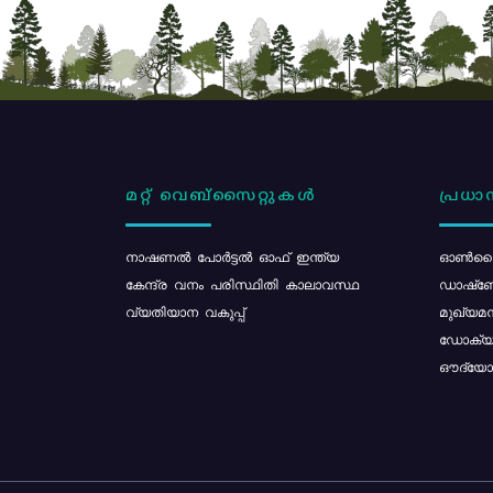
മറ്റ് വെബ്സൈറ്റുകൾ
പ്രധാന
നാഷണൽ പോർട്ടൽ ഓഫ് ഇന്ത്യ
ഓൺലൈ
കേന്ദ്ര വനം പരിസ്ഥിതി കാലാവസ്ഥ
ഡാഷ്ബ
വ്യതിയാന വകുപ്പ്
മുഖ്യമന
ഡോക്യു
ഔദ്യോഗ