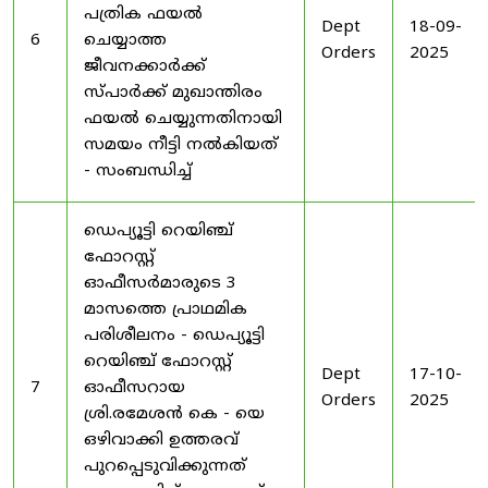
പത്രിക ഫയൽ
Dept
18-09-
6
ചെയ്യാത്ത
Orders
2025
ജീവനക്കാർക്ക്
സ്പാർക്ക് മുഖാന്തിരം
ഫയൽ ചെയ്യുന്നതിനായി
സമയം നീട്ടി നൽകിയത്
- സംബന്ധിച്ച്
ഡെപ്യൂട്ടി റെയിഞ്ച്
ഫോറസ്റ്റ്
ഓഫീസർമാരുടെ 3
മാസത്തെ പ്രാഥമിക
പരിശീലനം - ഡെപ്യൂട്ടി
റെയിഞ്ച് ഫോറസ്റ്റ്
Dept
17-10-
7
ഓഫീസറായ
Orders
2025
ശ്രി.രമേശൻ കെ - യെ
ഒഴിവാക്കി ഉത്തരവ്
പുറപ്പെടുവിക്കുന്നത്