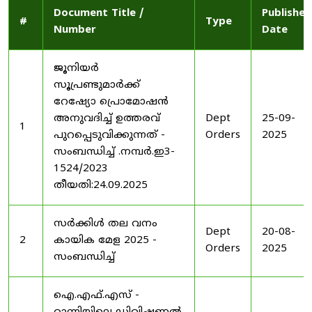
Document Title /
Published
#
Type
Number
Date
ജൂനിയർ
സൂപ്രണ്ടുമാർക്ക്
റേഷ്യോ പ്രൊമോഷൻ
അനുവദിച്ച് ഉത്തരവ്
Dept
25-09-
1
പുറപ്പെടുവിക്കുന്നത് -
Orders
2025
സംബന്ധിച്ച് .നമ്പർ.ഇ3-
1524/2023
തീയതി:24.09.2025
സർക്കിൾ തല വനം
Dept
20-08-
2
കായിക മേള 2025 -
Orders
2025
സംബന്ധിച്ച്
ഐ.എഫ്.എസ് -