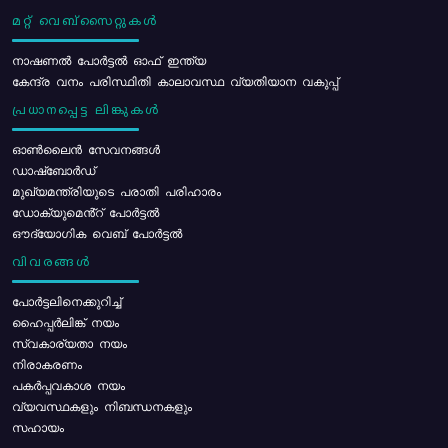
മറ്റ് വെബ്സൈറ്റുകൾ
നാഷണൽ പോർട്ടൽ ഓഫ് ഇന്ത്യ
കേന്ദ്ര വനം പരിസ്ഥിതി കാലാവസ്ഥ വ്യതിയാന വകുപ്പ്
പ്രധാനപ്പെട്ട ലിങ്കുകൾ
ഓൺലൈൻ സേവനങ്ങൾ
ഡാഷ്ബോർഡ്
മുഖ്യമന്ത്രിയുടെ പരാതി പരിഹാരം
ഡോക്യുമെൻ്റ് പോർട്ടൽ
ഔദ്യോഗിക വെബ് പോർട്ടൽ
വിവരങ്ങൾ
പോര്‍ട്ടലിനെക്കുറിച്ച്
ഹൈപ്പർലിങ്ക് നയം
സ്വകാര്യതാ നയം
നിരാകരണം
പകർപ്പവകാശ നയം
വ്യവസ്ഥകളും നിബന്ധനകളും
സഹായം