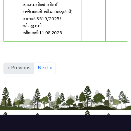
കേഡറിൽ നിന്ന്
ഒഴിവായി. ജി.ഒ.(ആർ.ടി)
നമ്പർ.3519/2025/
ജി.എ.ഡി.
തീയതി:11.08.2025
« Previous
Next »