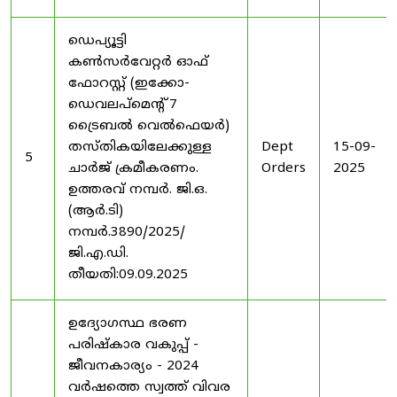
ഡെപ്യൂട്ടി
കൺസർവേറ്റർ ഓഫ്
ഫോറസ്റ്റ് (ഇക്കോ-
ഡെവലപ്മെന്റ് 7
ട്രൈബൽ വെൽഫെയർ)
തസ്തികയിലേക്കുള്ള
Dept
15-09-
5
ചാർജ് ക്രമീകരണം.
Orders
2025
ഉത്തരവ് നമ്പർ. ജി.ഒ.
(ആർ.ടി)
നമ്പർ.3890/2025/
ജി.എ.ഡി.
തീയതി:09.09.2025
ഉദ്യോഗസ്ഥ ഭരണ
പരിഷ്കാര വകുപ്പ് -
ജീവനകാര്യം - 2024
വർഷത്തെ സ്വത്ത് വിവര