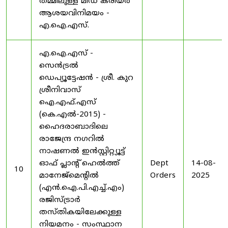
തമ്മിലുള്ള മിഡ് കരിയർ
ആശയവിനിമയം -
എ.ഐ.എസ്.
എ.ഐ.എസ് -
സെൻട്രൽ
ഡെപ്യൂട്ടേഷൻ - ശ്രീ. കുറ
ശ്രീനിവാസ്
ഐ.എഫ്.എസ്
(കെ.എൽ-2015) -
ഹൈദരാബാദിലെ
രാജേന്ദ്ര നഗറിൽ
നാഷണൽ ഇൻസ്റ്റിറ്റ്യൂട്ട്
ഓഫ് പ്ലാന്റ് ഹെൽത്ത്
Dept
14-08-
10
മാനേജ്‌മെന്റിൽ
Orders
2025
(എൻ.ഐ.പി.എച്ച്.എം)
രജിസ്ട്രാർ
തസ്തികയിലേക്കുള്ള
നിയമനം - സംസ്ഥാന