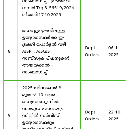
സംബന്ധിച്ച് . ഉത്തരവ്
നമ്പർ.Trg 3-56519/2024
തീയതി:17.10.2025
ഡെപ്യൂട്ടേഷനിലുള്ള
ഉദ്യോഗസ്ഥർക്ക് ഇ-
ട്രഷറി പോർട്ടൽ വഴി
Dept
06-11-
8
AISPF, AISGIS
Orders
2025
സബ്‌സ്‌ക്രിപ്‌ഷനുകൾ
അയയ്ക്കൽ -
സംബന്ധിച്ച്
2025 ഡിസംബർ 8
മുതൽ 10 വരെ
ഡെഡ്രാഡൂണിൽ
സായുധ സേനയും
Dept
22-10-
9
സിവിൽ സർവീസ്
Orders
2025
ഉദ്യോഗസ്ഥരും