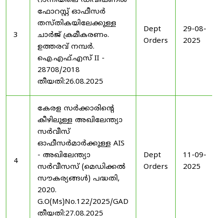
റാന്നിയിലെ ഡിവിഷണൽ
ഫോറസ്റ്റ് ഓഫീസർ
തസ്തികയിലേക്കുള്ള
Dept
29-08-
3
ചാർജ് ക്രമീകരണം.
Orders
2025
ഉത്തരവ് നമ്പർ.
ഐ.എഫ്.എസ് II -
28708/2018
തീയതി:26.08.2025
കേരള സർക്കാരിന്റെ
കീഴിലുള്ള അഖിലേന്ത്യാ
സർവീസ്
ഓഫീസർമാർക്കുള്ള AIS
- അഖിലേന്ത്യാ
Dept
11-09-
4
സർവീസസ് (മെഡിക്കൽ
Orders
2025
സൗകര്യങ്ങൾ) പദ്ധതി,
2020.
G.O(Ms)No.122/2025/GAD
തീയതി:27.08.2025