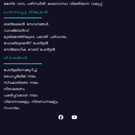
കേന്ദ്ര വനം പരിസ്ഥിതി കാലാവസ്ഥ വ്യതിയാന വകുപ്പ്
പ്രധാനപ്പെട്ട ലിങ്കുകൾ
ഓൺലൈൻ സേവനങ്ങൾ
ഡാഷ്ബോർഡ്
മുഖ്യമന്ത്രിയുടെ പരാതി പരിഹാരം
ഡോക്യുമെൻ്റ് പോർട്ടൽ
ഔദ്യോഗിക വെബ് പോർട്ടൽ
വിവരങ്ങൾ
പോര്‍ട്ടലിനെക്കുറിച്ച്
ഹൈപ്പർലിങ്ക് നയം
സ്വകാര്യതാ നയം
നിരാകരണം
പകർപ്പവകാശ നയം
വ്യവസ്ഥകളും നിബന്ധനകളും
സഹായം