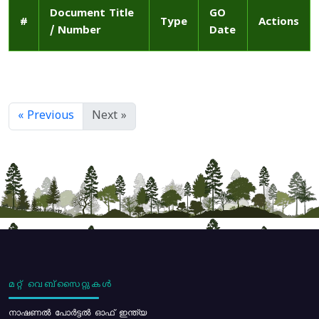
Document Title
GO
#
Type
Actions
/ Number
Date
« Previous
Next »
മറ്റ് വെബ്സൈറ്റുകൾ
നാഷണൽ പോർട്ടൽ ഓഫ് ഇന്ത്യ