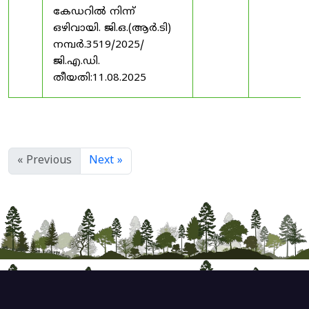
കേഡറിൽ നിന്ന്
ഒഴിവായി. ജി.ഒ.(ആർ.ടി)
നമ്പർ.3519/2025/
ജി.എ.ഡി.
തീയതി:11.08.2025
« Previous
Next »