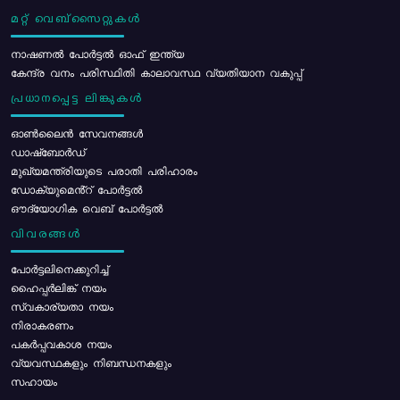
മറ്റ് വെബ്സൈറ്റുകൾ
നാഷണൽ പോർട്ടൽ ഓഫ് ഇന്ത്യ
കേന്ദ്ര വനം പരിസ്ഥിതി കാലാവസ്ഥ വ്യതിയാന വകുപ്പ്
പ്രധാനപ്പെട്ട ലിങ്കുകൾ
ഓൺലൈൻ സേവനങ്ങൾ
ഡാഷ്ബോർഡ്
മുഖ്യമന്ത്രിയുടെ പരാതി പരിഹാരം
ഡോക്യുമെൻ്റ് പോർട്ടൽ
ഔദ്യോഗിക വെബ് പോർട്ടൽ
വിവരങ്ങൾ
പോര്‍ട്ടലിനെക്കുറിച്ച്
ഹൈപ്പർലിങ്ക് നയം
സ്വകാര്യതാ നയം
നിരാകരണം
പകർപ്പവകാശ നയം
വ്യവസ്ഥകളും നിബന്ധനകളും
സഹായം