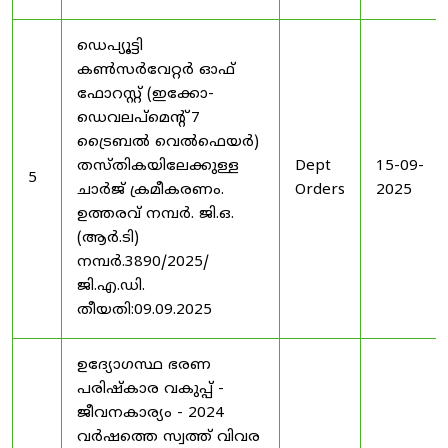
ഡെപ്യൂട്ടി
കൺസർവേറ്റർ ഓഫ്
ഫോറസ്റ്റ് (ഇക്കോ-
ഡെവലപ്മെന്റ് 7
ട്രൈബൽ വെൽഫെയർ)
തസ്തികയിലേക്കുള്ള
Dept
15-09-
5
ചാർജ് ക്രമീകരണം.
Orders
2025
ഉത്തരവ് നമ്പർ. ജി.ഒ.
(ആർ.ടി)
നമ്പർ.3890/2025/
ജി.എ.ഡി.
തീയതി:09.09.2025
ഉദ്യോഗസ്ഥ ഭരണ
പരിഷ്കാര വകുപ്പ് -
ജീവനകാര്യം - 2024
വർഷത്തെ സ്വത്ത് വിവര