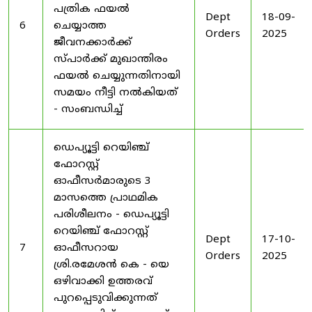
പത്രിക ഫയൽ
Dept
18-09-
6
ചെയ്യാത്ത
Orders
2025
ജീവനക്കാർക്ക്
സ്പാർക്ക് മുഖാന്തിരം
ഫയൽ ചെയ്യുന്നതിനായി
സമയം നീട്ടി നൽകിയത്
- സംബന്ധിച്ച്
ഡെപ്യൂട്ടി റെയിഞ്ച്
ഫോറസ്റ്റ്
ഓഫീസർമാരുടെ 3
മാസത്തെ പ്രാഥമിക
പരിശീലനം - ഡെപ്യൂട്ടി
റെയിഞ്ച് ഫോറസ്റ്റ്
Dept
17-10-
7
ഓഫീസറായ
Orders
2025
ശ്രി.രമേശൻ കെ - യെ
ഒഴിവാക്കി ഉത്തരവ്
പുറപ്പെടുവിക്കുന്നത്