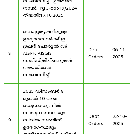
സംബന്ധിച്ച് . ഉത്തരവ്
നമ്പർ.Trg 3-56519/2024
തീയതി:17.10.2025
ഡെപ്യൂട്ടേഷനിലുള്ള
ഉദ്യോഗസ്ഥർക്ക് ഇ-
ട്രഷറി പോർട്ടൽ വഴി
Dept
06-11-
8
AISPF, AISGIS
Orders
2025
സബ്‌സ്‌ക്രിപ്‌ഷനുകൾ
അയയ്ക്കൽ -
സംബന്ധിച്ച്
2025 ഡിസംബർ 8
മുതൽ 10 വരെ
ഡെഡ്രാഡൂണിൽ
സായുധ സേനയും
Dept
22-10-
9
സിവിൽ സർവീസ്
Orders
2025
ഉദ്യോഗസ്ഥരും