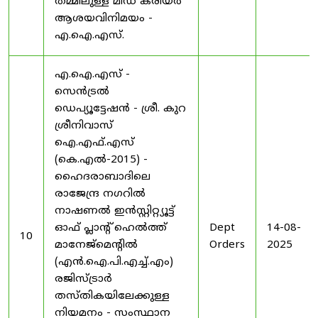
തമ്മിലുള്ള മിഡ് കരിയർ
ആശയവിനിമയം -
എ.ഐ.എസ്.
എ.ഐ.എസ് -
സെൻട്രൽ
ഡെപ്യൂട്ടേഷൻ - ശ്രീ. കുറ
ശ്രീനിവാസ്
ഐ.എഫ്.എസ്
(കെ.എൽ-2015) -
ഹൈദരാബാദിലെ
രാജേന്ദ്ര നഗറിൽ
നാഷണൽ ഇൻസ്റ്റിറ്റ്യൂട്ട്
ഓഫ് പ്ലാന്റ് ഹെൽത്ത്
Dept
14-08-
10
മാനേജ്‌മെന്റിൽ
Orders
2025
(എൻ.ഐ.പി.എച്ച്.എം)
രജിസ്ട്രാർ
തസ്തികയിലേക്കുള്ള
നിയമനം - സംസ്ഥാന