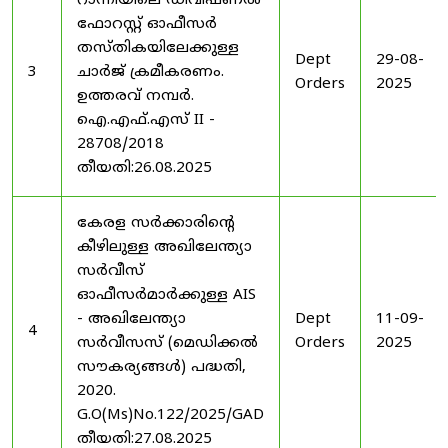
റാന്നിയിലെ ഡിവിഷണൽ
ഫോറസ്റ്റ് ഓഫീസർ
തസ്തികയിലേക്കുള്ള
Dept
29-08-
3
ചാർജ് ക്രമീകരണം.
Orders
2025
ഉത്തരവ് നമ്പർ.
ഐ.എഫ്.എസ് II -
28708/2018
തീയതി:26.08.2025
കേരള സർക്കാരിന്റെ
കീഴിലുള്ള അഖിലേന്ത്യാ
സർവീസ്
ഓഫീസർമാർക്കുള്ള AIS
- അഖിലേന്ത്യാ
Dept
11-09-
4
സർവീസസ് (മെഡിക്കൽ
Orders
2025
സൗകര്യങ്ങൾ) പദ്ധതി,
2020.
G.O(Ms)No.122/2025/GAD
തീയതി:27.08.2025