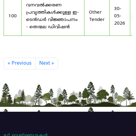
വനവൽക്കരണ
30-
പ്രവൃത്തികൾക്കുള്ള ഇ-
Other
100
05-
ടെൻഡർ വിജ്ഞാപനം
Tender
2026
- തെന്മല ഡിവിഷൻ
« Previous
Next »
മറ്റ് വെബ്സൈറ്റുകൾ