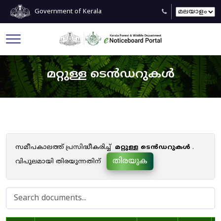
Government of Kerala
മറ്റുള്ള ടെൻഡറുകൾ
സമീപകാലത്ത് പ്രസിദ്ധീകരിച്ച്
മറ്റുള്ള ടെൻഡറുകൾ
.
തിരയുക
വിപുലമായി തിരയുന്നതിന്