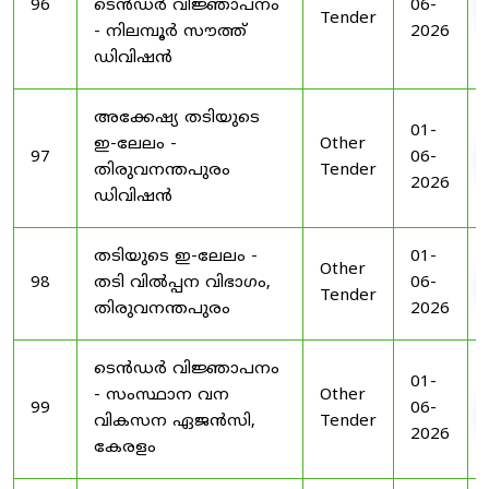
96
ടെൻഡർ വിജ്ഞാപനം
06-
Tender
- നിലമ്പൂർ സൗത്ത്
2026
ഡിവിഷൻ
അക്കേഷ്യ തടിയുടെ
01-
ഇ-ലേലം -
Other
97
06-
തിരുവനന്തപുരം
Tender
2026
ഡിവിഷൻ
തടിയുടെ ഇ-ലേലം -
01-
Other
98
തടി വിൽപ്പന വിഭാഗം,
06-
Tender
തിരുവനന്തപുരം
2026
ടെൻഡർ വിജ്ഞാപനം
01-
- സംസ്ഥാന വന
Other
99
06-
വികസന ഏജൻസി,
Tender
2026
കേരളം