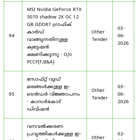
MSI Nvidia GeForce RTX
5070 shadow 2X OC 12
GB GDDR7 ഗ്രാഫിക്
03-
കാർഡ്
Other
94
06-
വാങ്ങുന്നതിനുള്ള
Tender
2026
ക്വട്ടേഷൻ
ക്ഷണിക്കുന്നു - O/o
PCCF(F,B&A)
സോഫ്റ്റ് വുഡ്
മരങ്ങൾക്കുള്ള ഇ-
03-
Other
95
ടെൻഡർ വിജ്ഞാപനം
06-
Tender
- കാസർകോട്
2026
ഡിവിഷൻ
വനവൽക്കരണ
പ്രവൃത്തികൾക്കുള്ള ഇ-
02-
Other