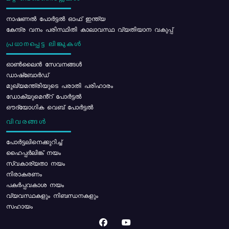
നാഷണൽ പോർട്ടൽ ഓഫ് ഇന്ത്യ
കേന്ദ്ര വനം പരിസ്ഥിതി കാലാവസ്ഥ വ്യതിയാന വകുപ്പ്
പ്രധാനപ്പെട്ട ലിങ്കുകൾ
ഓൺലൈൻ സേവനങ്ങൾ
ഡാഷ്ബോർഡ്
മുഖ്യമന്ത്രിയുടെ പരാതി പരിഹാരം
ഡോക്യുമെൻ്റ് പോർട്ടൽ
ഔദ്യോഗിക വെബ് പോർട്ടൽ
വിവരങ്ങൾ
പോര്‍ട്ടലിനെക്കുറിച്ച്
ഹൈപ്പർലിങ്ക് നയം
സ്വകാര്യതാ നയം
നിരാകരണം
പകർപ്പവകാശ നയം
വ്യവസ്ഥകളും നിബന്ധനകളും
സഹായം