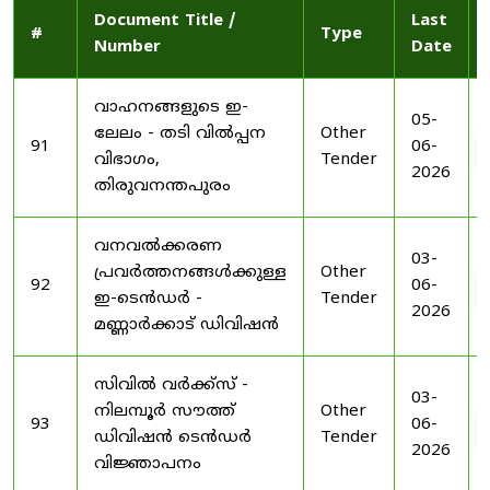
Document Title /
Last
#
Type
Number
Date
വാഹനങ്ങളുടെ ഇ-
05-
ലേലം - തടി വിൽപ്പന
Other
91
06-
വിഭാഗം,
Tender
2026
തിരുവനന്തപുരം
വനവൽക്കരണ
03-
പ്രവർത്തനങ്ങൾക്കുള്ള
Other
92
06-
ഇ-ടെൻഡർ -
Tender
2026
മണ്ണാർക്കാട് ഡിവിഷൻ
സിവിൽ വർക്ക്സ് -
03-
നിലമ്പൂർ സൗത്ത്
Other
93
06-
ഡിവിഷൻ ടെൻഡർ
Tender
2026
വിജ്ഞാപനം