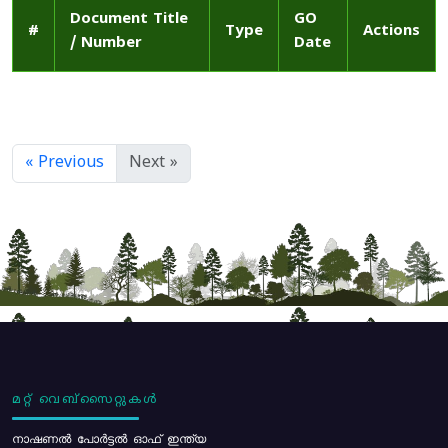
Document Title
GO
#
Type
Actions
/ Number
Date
« Previous
Next »
മറ്റ് വെബ്സൈറ്റുകൾ
നാഷണൽ പോർട്ടൽ ഓഫ് ഇന്ത്യ