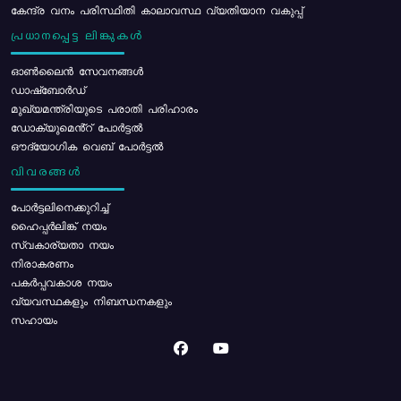
കേന്ദ്ര വനം പരിസ്ഥിതി കാലാവസ്ഥ വ്യതിയാന വകുപ്പ്
പ്രധാനപ്പെട്ട ലിങ്കുകൾ
ഓൺലൈൻ സേവനങ്ങൾ
ഡാഷ്ബോർഡ്
മുഖ്യമന്ത്രിയുടെ പരാതി പരിഹാരം
ഡോക്യുമെൻ്റ് പോർട്ടൽ
ഔദ്യോഗിക വെബ് പോർട്ടൽ
വിവരങ്ങൾ
പോര്‍ട്ടലിനെക്കുറിച്ച്
ഹൈപ്പർലിങ്ക് നയം
സ്വകാര്യതാ നയം
നിരാകരണം
പകർപ്പവകാശ നയം
വ്യവസ്ഥകളും നിബന്ധനകളും
സഹായം