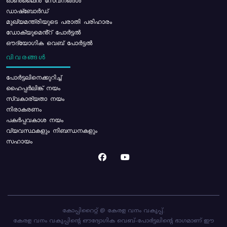
ഓൺലൈൻ സേവനങ്ങൾ
ഡാഷ്ബോർഡ്
മുഖ്യമന്ത്രിയുടെ പരാതി പരിഹാരം
ഡോക്യുമെൻ്റ് പോർട്ടൽ
ഔദ്യോഗിക വെബ് പോർട്ടൽ
വിവരങ്ങൾ
പോര്‍ട്ടലിനെക്കുറിച്ച്
ഹൈപ്പർലിങ്ക് നയം
സ്വകാര്യതാ നയം
നിരാകരണം
പകർപ്പവകാശ നയം
വ്യവസ്ഥകളും നിബന്ധനകളും
സഹായം
കോപ്പിറൈറ്റ് @ കേരള വനം വകുപ്പ്.
കേരള വനം വകുപ്പിന്റെ ഔദ്യോഗിക വെബ്-പോർട്ടലിന്റെ ഭാഗമാണ് ഈ