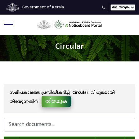
Government of Kerala
Circular
സമീപകാലത്ത് പ്രസിദ്ധീകരിച്ച്
Circular
. വിപുലമായി
തിരയുക
തിരയുന്നതിന്