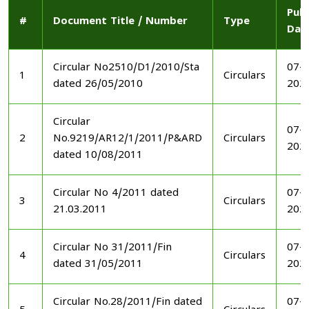
Publ
#
Document Title / Number
Type
Dat
Circular No2510/D1/2010/Sta
07-1
1
Circulars
dated 26/05/2010
202
Circular
07-1
2
No.9219/AR12/1/2011/P&ARD
Circulars
202
dated 10/08/2011
Circular No 4/2011 dated
07-1
3
Circulars
21.03.2011
202
Circular No 31/2011/Fin
07-1
4
Circulars
dated 31/05/2011
202
Circular No.28/2011/Fin dated
07-1