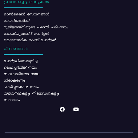
പ്രധാനപ്പെട്ട ലിങ്കുകൾ
ഓൺലൈൻ സേവനങ്ങൾ
ഡാഷ്ബോർഡ്
മുഖ്യമന്ത്രിയുടെ പരാതി പരിഹാരം
ഡോക്യുമെൻ്റ് പോർട്ടൽ
ഔദ്യോഗിക വെബ് പോർട്ടൽ
വിവരങ്ങൾ
പോര്‍ട്ടലിനെക്കുറിച്ച്
ഹൈപ്പർലിങ്ക് നയം
സ്വകാര്യതാ നയം
നിരാകരണം
പകർപ്പവകാശ നയം
വ്യവസ്ഥകളും നിബന്ധനകളും
സഹായം