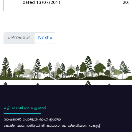
dated 13/07/2011
202
« Previous
Next »
മറ്റ് വെബ്സൈറ്റുകൾ
നാഷണൽ പോർട്ടൽ ഓഫ് ഇന്ത്യ
കേന്ദ്ര വനം പരിസ്ഥിതി കാലാവസ്ഥ വ്യതിയാന വകുപ്പ്