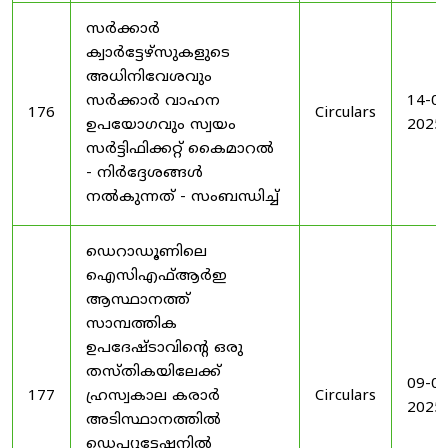
സർക്കാർ
ക്വാർട്ടേഴ്സുകളുടെ
അധിനിവേശവും
സർക്കാർ വാഹന
14-08
176
Circulars
ഉപയോഗവും സ്വയം
2025
സർട്ടിഫിക്കറ്റ് കൈമാറൽ
- നിർദ്ദേശങ്ങൾ
നൽകുന്നത് - സംബന്ധിച്ച്
ഡെറാഡൂണിലെ
ഐസിഎഫ്ആർഇ
ആസ്ഥാനത്ത്
സാമ്പത്തിക
ഉപദേഷ്ടാവിന്റെ ഒരു
തസ്തികയിലേക്ക്
09-09
177
ഹ്രസ്വകാല കരാർ
Circulars
2025
അടിസ്ഥാനത്തിൽ
ഡെപ്യൂട്ടേഷനിൽ