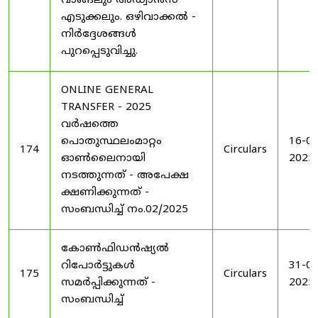
വാങ്ങലും അഡ്വാൻസ്
എടുക്കലും. ഒഴിവാക്കൽ -
നിർദ്ദേശങ്ങൾ
പുറപ്പെടുവിച്ചു.
ONLINE GENERAL
TRANSFER - 2025
വർഷത്തെ
പൊതുസ്ഥലംമാറ്റം
16-04
174
Circulars
ഓൺലൈനായി
2025
നടത്തുന്നത് - അപേക്ഷ
ക്ഷണിക്കുന്നത് -
സംബന്ധിച്ച് നം.02/2025
കോൺഫിഡൻഷ്യൽ
റിപോർട്ടുകൾ
31-05
175
Circulars
സമർപ്പിക്കുന്നത് -
2025
സംബന്ധിച്ച്