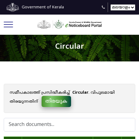
Government of Kerala
Circular
സമീപകാലത്ത് പ്രസിദ്ധീകരിച്ച്
Circular
. വിപുലമായി
തിരയുക
തിരയുന്നതിന്