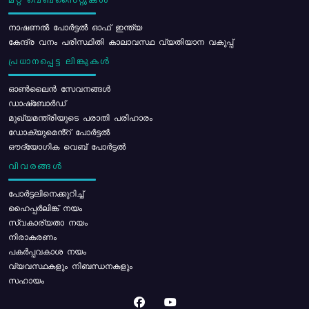
മറ്റ് വെബ്സൈറ്റുകൾ
നാഷണൽ പോർട്ടൽ ഓഫ് ഇന്ത്യ
കേന്ദ്ര വനം പരിസ്ഥിതി കാലാവസ്ഥ വ്യതിയാന വകുപ്പ്
പ്രധാനപ്പെട്ട ലിങ്കുകൾ
ഓൺലൈൻ സേവനങ്ങൾ
ഡാഷ്ബോർഡ്
മുഖ്യമന്ത്രിയുടെ പരാതി പരിഹാരം
ഡോക്യുമെൻ്റ് പോർട്ടൽ
ഔദ്യോഗിക വെബ് പോർട്ടൽ
വിവരങ്ങൾ
പോര്‍ട്ടലിനെക്കുറിച്ച്
ഹൈപ്പർലിങ്ക് നയം
സ്വകാര്യതാ നയം
നിരാകരണം
പകർപ്പവകാശ നയം
വ്യവസ്ഥകളും നിബന്ധനകളും
സഹായം