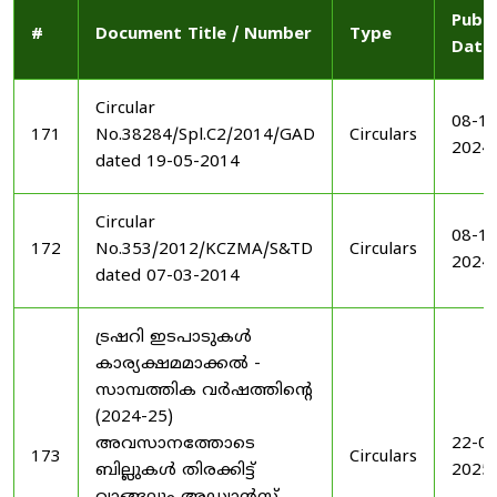
Publi
#
Document Title / Number
Type
Date
Circular
08-11
171
No.38284/Spl.C2/2014/GAD
Circulars
2024
dated 19-05-2014
Circular
08-11
172
No.353/2012/KCZMA/S&TD
Circulars
2024
dated 07-03-2014
ട്രഷറി ഇടപാടുകൾ
കാര്യക്ഷമമാക്കൽ -
സാമ്പത്തിക വർഷത്തിന്റെ
(2024-25)
അവസാനത്തോടെ
22-03
173
Circulars
ബില്ലുകൾ തിരക്കിട്ട്
2025