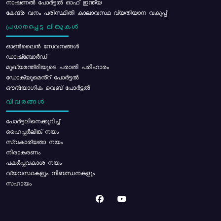
നാഷണൽ പോർട്ടൽ ഓഫ് ഇന്ത്യ
കേന്ദ്ര വനം പരിസ്ഥിതി കാലാവസ്ഥ വ്യതിയാന വകുപ്പ്
പ്രധാനപ്പെട്ട ലിങ്കുകൾ
ഓൺലൈൻ സേവനങ്ങൾ
ഡാഷ്ബോർഡ്
മുഖ്യമന്ത്രിയുടെ പരാതി പരിഹാരം
ഡോക്യുമെൻ്റ് പോർട്ടൽ
ഔദ്യോഗിക വെബ് പോർട്ടൽ
വിവരങ്ങൾ
പോര്‍ട്ടലിനെക്കുറിച്ച്
ഹൈപ്പർലിങ്ക് നയം
സ്വകാര്യതാ നയം
നിരാകരണം
പകർപ്പവകാശ നയം
വ്യവസ്ഥകളും നിബന്ധനകളും
സഹായം