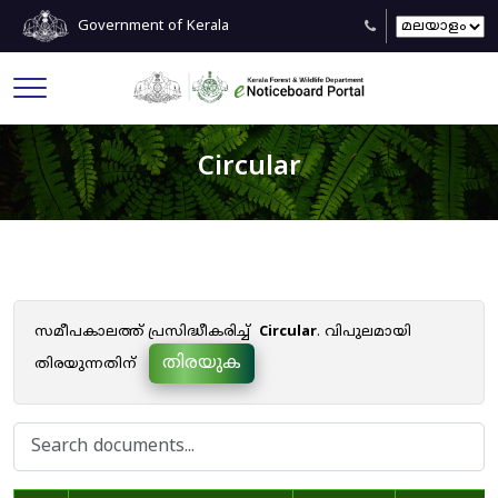
Government of Kerala
Circular
സമീപകാലത്ത് പ്രസിദ്ധീകരിച്ച്
Circular
. വിപുലമായി
തിരയുക
തിരയുന്നതിന്