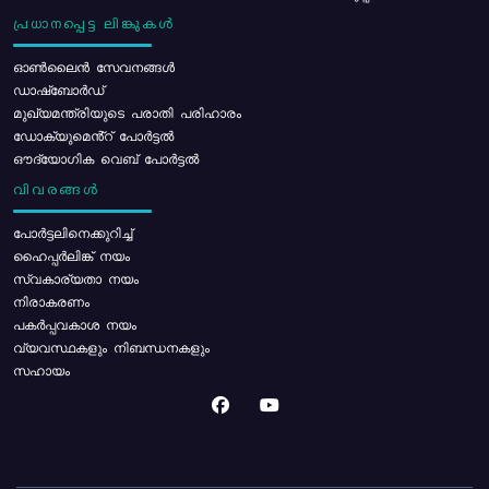
പ്രധാനപ്പെട്ട ലിങ്കുകൾ
ഓൺലൈൻ സേവനങ്ങൾ
ഡാഷ്ബോർഡ്
മുഖ്യമന്ത്രിയുടെ പരാതി പരിഹാരം
ഡോക്യുമെൻ്റ് പോർട്ടൽ
ഔദ്യോഗിക വെബ് പോർട്ടൽ
വിവരങ്ങൾ
പോര്‍ട്ടലിനെക്കുറിച്ച്
ഹൈപ്പർലിങ്ക് നയം
സ്വകാര്യതാ നയം
നിരാകരണം
പകർപ്പവകാശ നയം
വ്യവസ്ഥകളും നിബന്ധനകളും
സഹായം