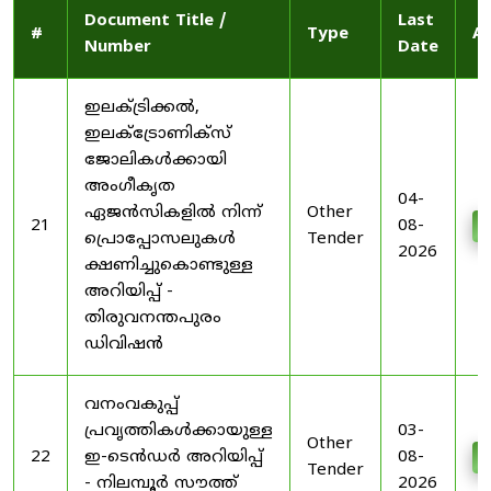
Document Title /
Last
#
Type
Ac
Number
Date
ഇലക്ട്രിക്കൽ,
ഇലക്ട്രോണിക്സ്
ജോലികൾക്കായി
അംഗീകൃത
04-
ഏജൻസികളിൽ നിന്ന്
Other
21
08-
D
പ്രൊപ്പോസലുകൾ
Tender
2026
ക്ഷണിച്ചുകൊണ്ടുള്ള
അറിയിപ്പ് -
തിരുവനന്തപുരം
ഡിവിഷൻ
വനംവകുപ്പ്
പ്രവൃത്തികൾക്കായുള്ള
03-
Other
22
ഇ-ടെൻഡർ അറിയിപ്പ്
08-
D
Tender
- നിലമ്പൂർ സൗത്ത്
2026