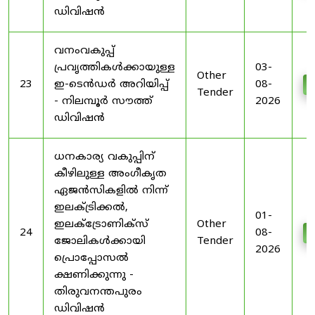
ഡിവിഷൻ
വനംവകുപ്പ്
പ്രവൃത്തികൾക്കായുള്ള
03-
Other
23
ഇ-ടെൻഡർ അറിയിപ്പ്
08-
D
Tender
- നിലമ്പൂർ സൗത്ത്
2026
ഡിവിഷൻ
ധനകാര്യ വകുപ്പിന്
കീഴിലുള്ള അംഗീകൃത
ഏജൻസികളിൽ നിന്ന്
ഇലക്ട്രിക്കൽ,
01-
ഇലക്ട്രോണിക്സ്
Other
24
08-
D
ജോലികൾക്കായി
Tender
2026
പ്രൊപ്പോസൽ
ക്ഷണിക്കുന്നു -
തിരുവനന്തപുരം
ഡിവിഷൻ