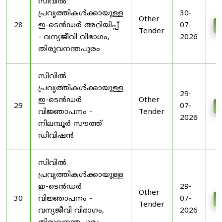
സിവിൽ
പ്രവൃത്തികൾക്കായുള്ള
30-
Other
28
ഇ-ടെൻഡർ അറിയിപ്പ്
07-
D
Tender
- വന്യജീവി വിഭാഗം,
2026
തിരുവനന്തപുരം
സിവിൽ
പ്രവൃത്തികൾക്കായുള്ള
29-
ഇ-ടെൻഡർ
Other
29
07-
D
വിജ്ഞാപനം -
Tender
2026
നിലമ്പൂർ സൗത്ത്
ഡിവിഷൻ
സിവിൽ
പ്രവൃത്തികൾക്കായുള്ള
ഇ-ടെൻഡർ
29-
Other
30
വിജ്ഞാപനം -
07-
D
Tender
വന്യജീവി വിഭാഗം,
2026