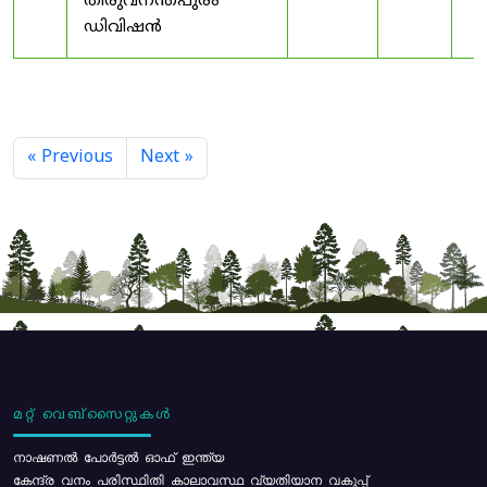
തിരുവനന്തപുരം
ഡിവിഷൻ
« Previous
Next »
മറ്റ് വെബ്സൈറ്റുകൾ
നാഷണൽ പോർട്ടൽ ഓഫ് ഇന്ത്യ
കേന്ദ്ര വനം പരിസ്ഥിതി കാലാവസ്ഥ വ്യതിയാന വകുപ്പ്