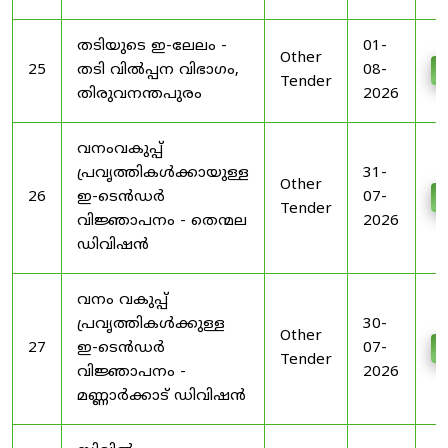
തടിയുടെ ഇ-ലേലം -
01-
Other
25
തടി വിൽപ്പന വിഭാഗം,
08-
D
Tender
തിരുവനന്തപുരം
2026
വനംവകുപ്പ്
പ്രവൃത്തികൾക്കായുള്ള
31-
Other
26
ഇ-ടെൻഡർ
07-
D
Tender
വിജ്ഞാപനം - തെന്മല
2026
ഡിവിഷൻ
വനം വകുപ്പ്
പ്രവൃത്തികൾക്കുള്ള
30-
Other
27
ഇ-ടെൻഡർ
07-
D
Tender
വിജ്ഞാപനം -
2026
മണ്ണാർക്കാട് ഡിവിഷൻ