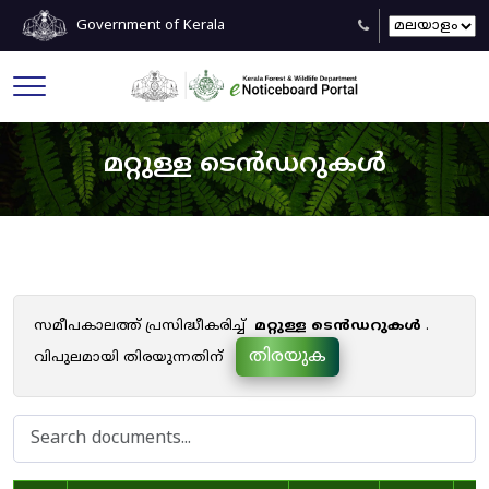
Government of Kerala
മറ്റുള്ള ടെൻഡറുകൾ
സമീപകാലത്ത് പ്രസിദ്ധീകരിച്ച്
മറ്റുള്ള ടെൻഡറുകൾ
.
തിരയുക
വിപുലമായി തിരയുന്നതിന്