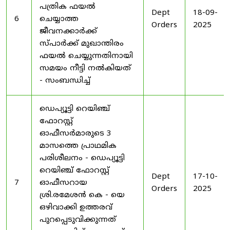
പത്രിക ഫയൽ
Dept
18-09-
6
ചെയ്യാത്ത
Orders
2025
ജീവനക്കാർക്ക്
സ്പാർക്ക് മുഖാന്തിരം
ഫയൽ ചെയ്യുന്നതിനായി
സമയം നീട്ടി നൽകിയത്
- സംബന്ധിച്ച്
ഡെപ്യൂട്ടി റെയിഞ്ച്
ഫോറസ്റ്റ്
ഓഫീസർമാരുടെ 3
മാസത്തെ പ്രാഥമിക
പരിശീലനം - ഡെപ്യൂട്ടി
റെയിഞ്ച് ഫോറസ്റ്റ്
Dept
17-10-
7
ഓഫീസറായ
Orders
2025
ശ്രി.രമേശൻ കെ - യെ
ഒഴിവാക്കി ഉത്തരവ്
പുറപ്പെടുവിക്കുന്നത്