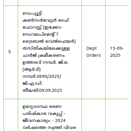
ഡെപ്യൂട്ടി
കൺസർവേറ്റർ ഓഫ്
ഫോറസ്റ്റ് (ഇക്കോ-
ഡെവലപ്മെന്റ് 7
ട്രൈബൽ വെൽഫെയർ)
തസ്തികയിലേക്കുള്ള
Dept
15-09-
5
ചാർജ് ക്രമീകരണം.
Orders
2025
ഉത്തരവ് നമ്പർ. ജി.ഒ.
(ആർ.ടി)
നമ്പർ.3890/2025/
ജി.എ.ഡി.
തീയതി:09.09.2025
ഉദ്യോഗസ്ഥ ഭരണ
പരിഷ്കാര വകുപ്പ് -
ജീവനകാര്യം - 2024
വർഷത്തെ സ്വത്ത് വിവര