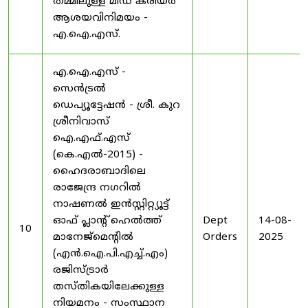
തമ്മിലുള്ള മിഡ് കരിയർ
ആശയവിനിമയം -
എ.ഐ.എസ്.
എ.ഐ.എസ് -
സെൻട്രൽ
ഡെപ്യൂട്ടേഷൻ - ശ്രീ. കുറ
ശ്രീനിവാസ്
ഐ.എഫ്.എസ്
(കെ.എൽ-2015) -
ഹൈദരാബാദിലെ
രാജേന്ദ്ര നഗറിൽ
നാഷണൽ ഇൻസ്റ്റിറ്റ്യൂട്ട്
ഓഫ് പ്ലാന്റ് ഹെൽത്ത്
Dept
14-08-
10
മാനേജ്‌മെന്റിൽ
Orders
2025
(എൻ.ഐ.പി.എച്ച്.എം)
രജിസ്ട്രാർ
തസ്തികയിലേക്കുള്ള
നിയമനം - സംസ്ഥാന