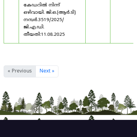
കേഡറിൽ നിന്ന്
ഒഴിവായി. ജി.ഒ.(ആർ.ടി)
നമ്പർ.3519/2025/
ജി.എ.ഡി.
തീയതി:11.08.2025
« Previous
Next »