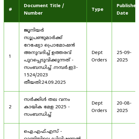
Document Title /
Published
#
Type
Number
Date
ജൂനിയർ
സൂപ്രണ്ടുമാർക്ക്
റേഷ്യോ പ്രൊമോഷൻ
അനുവദിച്ച് ഉത്തരവ്
Dept
25-09-
1
പുറപ്പെടുവിക്കുന്നത് -
Orders
2025
സംബന്ധിച്ച് .നമ്പർ.ഇ3-
1524/2023
തീയതി:24.09.2025
സർക്കിൾ തല വനം
Dept
20-08-
2
കായിക മേള 2025 -
Orders
2025
സംബന്ധിച്ച്
ഐ.എഫ്.എസ് -