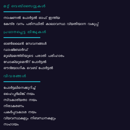
മറ്റ് വെബ്സൈറ്റുകൾ
നാഷണൽ പോർട്ടൽ ഓഫ് ഇന്ത്യ
കേന്ദ്ര വനം പരിസ്ഥിതി കാലാവസ്ഥ വ്യതിയാന വകുപ്പ്
പ്രധാനപ്പെട്ട ലിങ്കുകൾ
ഓൺലൈൻ സേവനങ്ങൾ
ഡാഷ്ബോർഡ്
മുഖ്യമന്ത്രിയുടെ പരാതി പരിഹാരം
ഡോക്യുമെൻ്റ് പോർട്ടൽ
ഔദ്യോഗിക വെബ് പോർട്ടൽ
വിവരങ്ങൾ
പോര്‍ട്ടലിനെക്കുറിച്ച്
ഹൈപ്പർലിങ്ക് നയം
സ്വകാര്യതാ നയം
നിരാകരണം
പകർപ്പവകാശ നയം
വ്യവസ്ഥകളും നിബന്ധനകളും
സഹായം