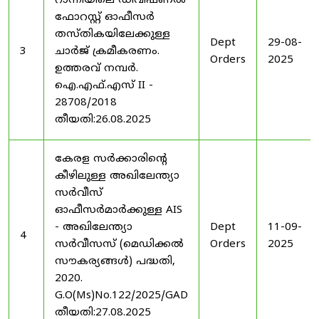
റാന്നിയിലെ ഡിവിഷണൽ
ഫോറസ്റ്റ് ഓഫീസർ
തസ്തികയിലേക്കുള്ള
Dept
29-08-
3
ചാർജ് ക്രമീകരണം.
Orders
2025
ഉത്തരവ് നമ്പർ.
ഐ.എഫ്.എസ് II -
28708/2018
തീയതി:26.08.2025
കേരള സർക്കാരിന്റെ
കീഴിലുള്ള അഖിലേന്ത്യാ
സർവീസ്
ഓഫീസർമാർക്കുള്ള AIS
- അഖിലേന്ത്യാ
Dept
11-09-
4
സർവീസസ് (മെഡിക്കൽ
Orders
2025
സൗകര്യങ്ങൾ) പദ്ധതി,
2020.
G.O(Ms)No.122/2025/GAD
തീയതി:27.08.2025