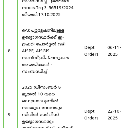
സംബന്ധിച്ച് . ഉത്തരവ്
നമ്പർ.Trg 3-56519/2024
തീയതി:17.10.2025
ഡെപ്യൂട്ടേഷനിലുള്ള
ഉദ്യോഗസ്ഥർക്ക് ഇ-
ട്രഷറി പോർട്ടൽ വഴി
Dept
06-11-
8
AISPF, AISGIS
Orders
2025
സബ്‌സ്‌ക്രിപ്‌ഷനുകൾ
അയയ്ക്കൽ -
സംബന്ധിച്ച്
2025 ഡിസംബർ 8
മുതൽ 10 വരെ
ഡെഡ്രാഡൂണിൽ
സായുധ സേനയും
Dept
22-10-
9
സിവിൽ സർവീസ്
Orders
2025
ഉദ്യോഗസ്ഥരും