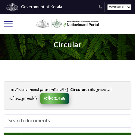
Government of Kerala
Circular
സമീപകാലത്ത് പ്രസിദ്ധീകരിച്ച്
Circular
. വിപുലമായി
തിരയുക
തിരയുന്നതിന്