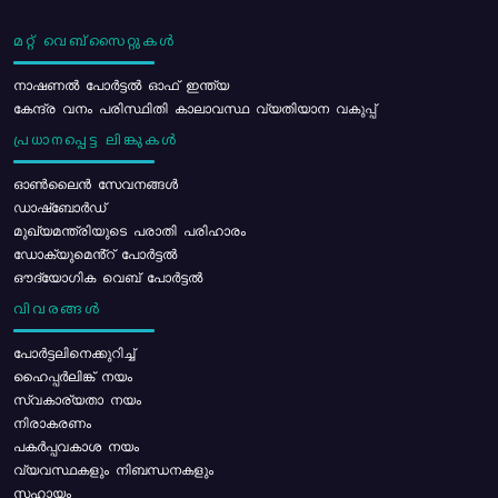
മറ്റ് വെബ്സൈറ്റുകൾ
നാഷണൽ പോർട്ടൽ ഓഫ് ഇന്ത്യ
കേന്ദ്ര വനം പരിസ്ഥിതി കാലാവസ്ഥ വ്യതിയാന വകുപ്പ്
പ്രധാനപ്പെട്ട ലിങ്കുകൾ
ഓൺലൈൻ സേവനങ്ങൾ
ഡാഷ്ബോർഡ്
മുഖ്യമന്ത്രിയുടെ പരാതി പരിഹാരം
ഡോക്യുമെൻ്റ് പോർട്ടൽ
ഔദ്യോഗിക വെബ് പോർട്ടൽ
വിവരങ്ങൾ
പോര്‍ട്ടലിനെക്കുറിച്ച്
ഹൈപ്പർലിങ്ക് നയം
സ്വകാര്യതാ നയം
നിരാകരണം
പകർപ്പവകാശ നയം
വ്യവസ്ഥകളും നിബന്ധനകളും
സഹായം