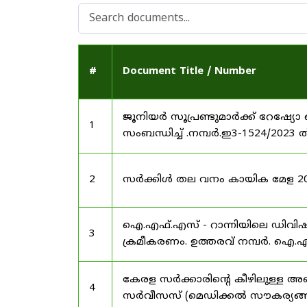
#
Document Title / Number
ജൂനിയർ സൂപ്രണ്ടുമാർക്ക് റേഷ്യോ 
1
സംബന്ധിച്ച് .നമ്പർ.ഇ3-1524/2023 
2
സർക്കിൾ തല വനം കായിക മേള 2025
ഐ.എഫ്.എസ് - റാന്നിയിലെ ഡിവി
3
ക്രമീകരണം. ഉത്തരവ് നമ്പർ. ഐ.എഫ
കേരള സർക്കാരിന്റെ കീഴിലുള്ള അഖ
4
സർവീസസ് (മെഡിക്കൽ സൗകര്യങ്ങൾ) 