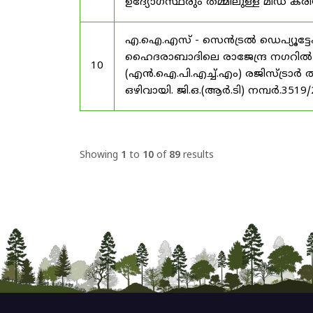
ഉദ്യോഗസ്ഥരും തമ്മിലുള്ള മിഡ
എ.ഐ.എസ് - സെൻട്രൽ ഡെപ്യൂട്ടേഷ
ഹൈദരാബാദിലെ രാജേന്ദ്ര നഗറിൽ നാഷണ
10
(എൻ.ഐ.പി.എച്ച്.എം) രജിസ്ട്രാർ
ഒഴിവായി. ജി.ഒ.(ആർ.ടി) നമ്പർ.3519
Showing
1
to
10
of
89
results