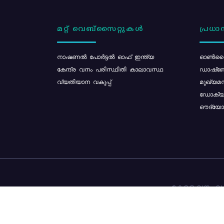
മറ്റ് വെബ്സൈറ്റുകൾ
പ്രധാന
നാഷണൽ പോർട്ടൽ ഓഫ് ഇന്ത്യ
ഓൺലൈ
കേന്ദ്ര വനം പരിസ്ഥിതി കാലാവസ്ഥ
ഡാഷ്ബ
വ്യതിയാന വകുപ്പ്
മുഖ്യമന
ഡോക്യു
ഔദ്യോഗ
കേരള വനം വകു
ഉള്ളടക്ക