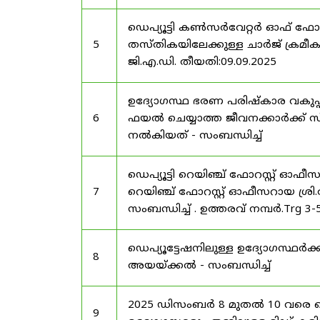
ഡെപ്യൂട്ടി കൺസർവേറ്റർ ഓഫ് ഫോ
5
തസ്തികയിലേക്കുള്ള ചാർജ് ക്രമീകര
ജി.എ.ഡി. തീയതി:09.09.2025
ഉദ്യോഗസ്ഥ ഭരണ പരിഷ്കാര വകുപ്പ്
6
ഫയൽ ചെയ്യാത്ത ജീവനക്കാർക്ക് സ്
നൽകിയത് - സംബന്ധിച്ച്
ഡെപ്യൂട്ടി റെയിഞ്ച് ഫോറസ്റ്റ് ഓഫ
7
റെയിഞ്ച് ഫോറസ്റ്റ് ഓഫീസറായ ശ്രി.
സംബന്ധിച്ച് . ഉത്തരവ് നമ്പർ.Trg 3
ഡെപ്യൂട്ടേഷനിലുള്ള ഉദ്യോഗസ്ഥർക്ക
8
അയയ്ക്കൽ - സംബന്ധിച്ച്
2025 ഡിസംബർ 8 മുതൽ 10 വരെ
9