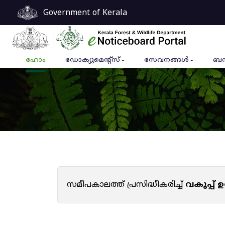
Government of Kerala
ഹോം
ഡോക്യുമെൻ്റ്സ്
സേവനങ്ങൾ
ബന
സമീപകാലത്ത് പ്രസിദ്ധീകരിച്ച്
വകുപ്പ്