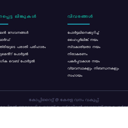
പ്പെട്ട ലിങ്കുകൾ
വിവരങ്ങൾ
ൻ സേവനങ്ങൾ
പോര്‍ട്ടലിനെക്കുറിച്ച്
ോർഡ്
ഹൈപ്പർലിങ്ക് നയം
്ത്രിയുടെ പരാതി പരിഹാരം
സ്വകാര്യതാ നയം
മെൻ്റ് പോർട്ടൽ
നിരാകരണം
ിക വെബ് പോർട്ടൽ
പകർപ്പവകാശ നയം
വ്യവസ്ഥകളും നിബന്ധനകളും
സഹായം
കോപ്പിറൈറ്റ് @ കേരള വനം വകുപ്പ്.
പ്പിന്റെ ഔദ്യോഗിക വെബ്-പോർട്ടലിന്റെ ഭാഗമാണ് ഈ പോർട്ട
ത്തിന്റെ ഉടമസ്ഥാവകാശം കേരള വനം വകുപ്പിനാണ്. പോർട്ടൽ 
ചെയ്തിട്ടുള്ളത്
സി-ഡിറ്റ്
ആണ്.