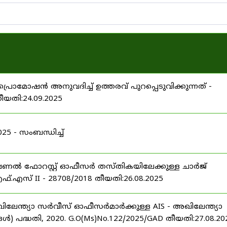
പ്രൊമോഷൻ അനുവദിച്ച് ഉത്തരവ് പുറപ്പെടുവിക്കുന്നത് -
തീയതി:24.09.2025
 - സംബന്ധിച്ച്
ഷണൽ ഫോറസ്റ്റ് ഓഫീസർ തസ്തികയിലേക്കുള്ള ചാർജ്
്.എസ് II - 28708/2018 തീയതി:26.08.2025
ിലേന്ത്യാ സർവീസ് ഓഫീസർമാർക്കുള്ള AIS - അഖിലേന്ത്യാ
പദ്ധതി, 2020. G.O(Ms)No.122/2025/GAD തീയതി:27.08.20