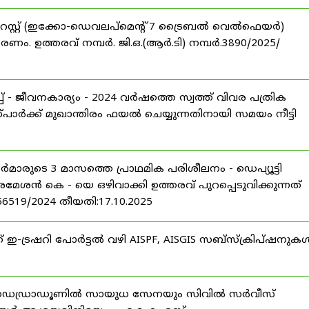
റസ്റ്റ് (ഇക്കോ-ഡെവലപ്മെന്റ് 7 ട്രൈബൽ വെൽഫെയർ)
ണം. ഉത്തരവ് നമ്പർ. ജി.ഒ.(ആർ.ടി) നമ്പർ.3890/2025/
 - ജീവനകാര്യം - 2024 വർഷത്തെ സ്വത്ത് വിവര പത്രിക
പാർക്ക് മുഖാന്തിരം ഫയൽ ചെയ്യുന്നതിനായി സമയം നീട്ടി
ീസർമാരുടെ 3 മാസത്തെ പ്രാഥമിക പരിശീലനം - ഡെപ്യൂട്ടി
രമേശൻ കെ - യെ ഒഴിവാക്കി ഉത്തരവ് പുറപ്പെടുവിക്കുന്നത്
-56519/2024 തീയതി:17.10.2025
് ഇ-ട്രഷറി പോർട്ടൽ വഴി AISPF, AISGIS സബ്‌സ്‌ക്രിപ്‌ഷനുക
 ഡെഡ്രാഡൂണിൽ സായുധ സേനയും സിവിൽ സർവീസ്