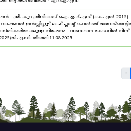
് കരിയർ ആശയവിനിമയം - എ.ഐ.എസ്.
ൻ - ശ്രീ. കുറ ശ്രീനിവാസ് ഐ.എഫ്.എസ് (കെ.എൽ-2015) 
ൽ ഇൻസ്റ്റിറ്റ്യൂട്ട് ഓഫ് പ്ലാന്റ് ഹെൽത്ത് മാനേജ്‌മെന്റ
 തസ്തികയിലേക്കുള്ള നിയമനം - സംസ്ഥാന കേഡറിൽ നിന്ന്
/2025/ജി.എ.ഡി. തീയതി:11.08.2025
‹