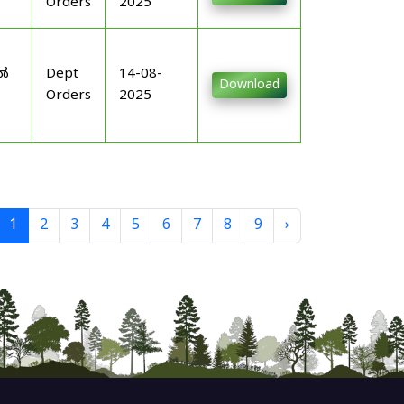
Orders
2025
-
ിൽ
Dept
14-08-
Download
Orders
2025
1
2
3
4
5
6
7
8
9
›