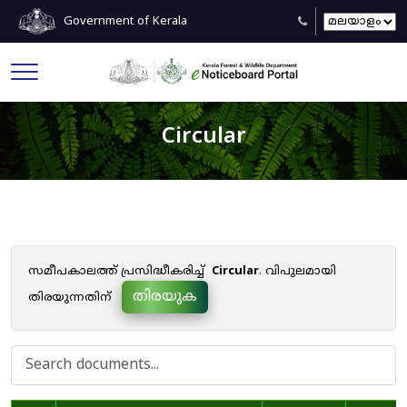
Government of Kerala
Circular
സമീപകാലത്ത് പ്രസിദ്ധീകരിച്ച്
Circular
. വിപുലമായി
തിരയുക
തിരയുന്നതിന്