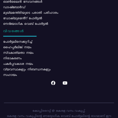
ഓൺലൈൻ സേവനങ്ങൾ
ഡാഷ്ബോർഡ്
മുഖ്യമന്ത്രിയുടെ പരാതി പരിഹാരം
ഡോക്യുമെൻ്റ് പോർട്ടൽ
ഔദ്യോഗിക വെബ് പോർട്ടൽ
വിവരങ്ങൾ
പോര്‍ട്ടലിനെക്കുറിച്ച്
ഹൈപ്പർലിങ്ക് നയം
സ്വകാര്യതാ നയം
നിരാകരണം
പകർപ്പവകാശ നയം
വ്യവസ്ഥകളും നിബന്ധനകളും
സഹായം
കോപ്പിറൈറ്റ് @ കേരള വനം വകുപ്പ്.
കേരള വനം വകുപ്പിന്റെ ഔദ്യോഗിക വെബ്-പോർട്ടലിന്റെ ഭാഗമാണ് ഈ