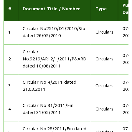
Publ
#
Document Title / Number
Type
Dat
Circular No2510/D1/2010/Sta
07-1
1
Circulars
dated 26/05/2010
202
Circular
07-1
2
No.9219/AR12/1/2011/P&ARD
Circulars
202
dated 10/08/2011
Circular No 4/2011 dated
07-1
3
Circulars
21.03.2011
202
Circular No 31/2011/Fin
07-1
4
Circulars
dated 31/05/2011
202
Circular No.28/2011/Fin dated
07-1