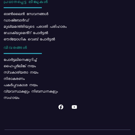
പ്രധാനപ്പെട്ട ലിങ്കുകൾ
ഓൺലൈൻ സേവനങ്ങൾ
ഡാഷ്ബോർഡ്
മുഖ്യമന്ത്രിയുടെ പരാതി പരിഹാരം
ഡോക്യുമെൻ്റ് പോർട്ടൽ
ഔദ്യോഗിക വെബ് പോർട്ടൽ
വിവരങ്ങൾ
പോര്‍ട്ടലിനെക്കുറിച്ച്
ഹൈപ്പർലിങ്ക് നയം
സ്വകാര്യതാ നയം
നിരാകരണം
പകർപ്പവകാശ നയം
വ്യവസ്ഥകളും നിബന്ധനകളും
സഹായം