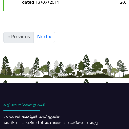
dated 13/07/2011
202
« Previous
Next »
മറ്റ് വെബ്സൈറ്റുകൾ
നാഷണൽ പോർട്ടൽ ഓഫ് ഇന്ത്യ
കേന്ദ്ര വനം പരിസ്ഥിതി കാലാവസ്ഥ വ്യതിയാന വകുപ്പ്