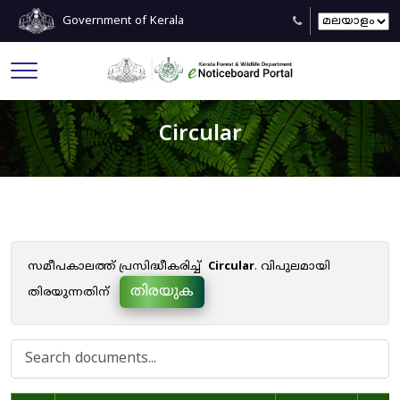
Government of Kerala
Circular
സമീപകാലത്ത് പ്രസിദ്ധീകരിച്ച്
Circular
. വിപുലമായി
തിരയുക
തിരയുന്നതിന്