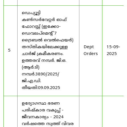
ഡെപ്യൂട്ടി
കൺസർവേറ്റർ ഓഫ്
ഫോറസ്റ്റ് (ഇക്കോ-
ഡെവലപ്മെന്റ് 7
ട്രൈബൽ വെൽഫെയർ)
തസ്തികയിലേക്കുള്ള
Dept
15-09-
5
ചാർജ് ക്രമീകരണം.
Orders
2025
ഉത്തരവ് നമ്പർ. ജി.ഒ.
(ആർ.ടി)
നമ്പർ.3890/2025/
ജി.എ.ഡി.
തീയതി:09.09.2025
ഉദ്യോഗസ്ഥ ഭരണ
പരിഷ്കാര വകുപ്പ് -
ജീവനകാര്യം - 2024
വർഷത്തെ സ്വത്ത് വിവര