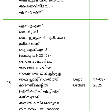
തമ്മിലുള്ള മിഡ് കരിയർ
ആശയവിനിമയം -
എ.ഐ.എസ്.
എ.ഐ.എസ് -
സെൻട്രൽ
ഡെപ്യൂട്ടേഷൻ - ശ്രീ. കുറ
ശ്രീനിവാസ്
ഐ.എഫ്.എസ്
(കെ.എൽ-2015) -
ഹൈദരാബാദിലെ
രാജേന്ദ്ര നഗറിൽ
നാഷണൽ ഇൻസ്റ്റിറ്റ്യൂട്ട്
ഓഫ് പ്ലാന്റ് ഹെൽത്ത്
Dept
14-08-
10
മാനേജ്‌മെന്റിൽ
Orders
2025
(എൻ.ഐ.പി.എച്ച്.എം)
രജിസ്ട്രാർ
തസ്തികയിലേക്കുള്ള
നിയമനം - സംസ്ഥാന