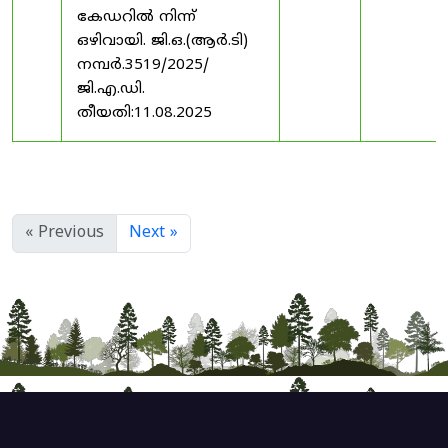
കേഡറിൽ നിന്ന്
ഒഴിവായി. ജി.ഒ.(ആർ.ടി)
നമ്പർ.3519/2025/
ജി.എ.ഡി.
തീയതി:11.08.2025
« Previous
Next »