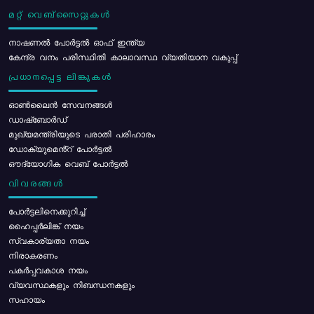
മറ്റ് വെബ്സൈറ്റുകൾ
നാഷണൽ പോർട്ടൽ ഓഫ് ഇന്ത്യ
കേന്ദ്ര വനം പരിസ്ഥിതി കാലാവസ്ഥ വ്യതിയാന വകുപ്പ്
പ്രധാനപ്പെട്ട ലിങ്കുകൾ
ഓൺലൈൻ സേവനങ്ങൾ
ഡാഷ്ബോർഡ്
മുഖ്യമന്ത്രിയുടെ പരാതി പരിഹാരം
ഡോക്യുമെൻ്റ് പോർട്ടൽ
ഔദ്യോഗിക വെബ് പോർട്ടൽ
വിവരങ്ങൾ
പോര്‍ട്ടലിനെക്കുറിച്ച്
ഹൈപ്പർലിങ്ക് നയം
സ്വകാര്യതാ നയം
നിരാകരണം
പകർപ്പവകാശ നയം
വ്യവസ്ഥകളും നിബന്ധനകളും
സഹായം