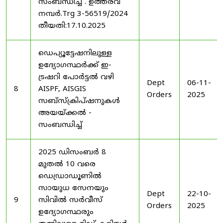
സംബന്ധിച്ച് . ഉത്തരവ്
നമ്പർ.Trg 3-56519/2024
തീയതി:17.10.2025
ഡെപ്യൂട്ടേഷനിലുള്ള
ഉദ്യോഗസ്ഥർക്ക് ഇ-
ട്രഷറി പോർട്ടൽ വഴി
Dept
06-11-
8
AISPF, AISGIS
Orders
2025
സബ്‌സ്‌ക്രിപ്‌ഷനുകൾ
അയയ്ക്കൽ -
സംബന്ധിച്ച്
2025 ഡിസംബർ 8
മുതൽ 10 വരെ
ഡെഡ്രാഡൂണിൽ
സായുധ സേനയും
Dept
22-10-
9
സിവിൽ സർവീസ്
Orders
2025
ഉദ്യോഗസ്ഥരും