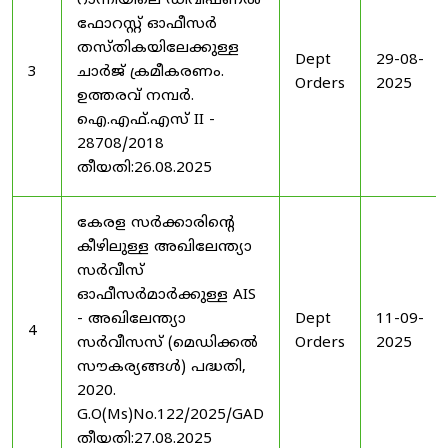
റാന്നിയിലെ ഡിവിഷണൽ
ഫോറസ്റ്റ് ഓഫീസർ
തസ്തികയിലേക്കുള്ള
Dept
29-08-
3
ചാർജ് ക്രമീകരണം.
Orders
2025
ഉത്തരവ് നമ്പർ.
ഐ.എഫ്.എസ് II -
28708/2018
തീയതി:26.08.2025
കേരള സർക്കാരിന്റെ
കീഴിലുള്ള അഖിലേന്ത്യാ
സർവീസ്
ഓഫീസർമാർക്കുള്ള AIS
- അഖിലേന്ത്യാ
Dept
11-09-
4
സർവീസസ് (മെഡിക്കൽ
Orders
2025
സൗകര്യങ്ങൾ) പദ്ധതി,
2020.
G.O(Ms)No.122/2025/GAD
തീയതി:27.08.2025