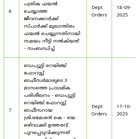
പത്രിക ഫയൽ
Dept
18-09-
6
ചെയ്യാത്ത
Orders
2025
ജീവനക്കാർക്ക്
സ്പാർക്ക് മുഖാന്തിരം
ഫയൽ ചെയ്യുന്നതിനായി
സമയം നീട്ടി നൽകിയത്
- സംബന്ധിച്ച്
ഡെപ്യൂട്ടി റെയിഞ്ച്
ഫോറസ്റ്റ്
ഓഫീസർമാരുടെ 3
മാസത്തെ പ്രാഥമിക
പരിശീലനം - ഡെപ്യൂട്ടി
റെയിഞ്ച് ഫോറസ്റ്റ്
Dept
17-10-
7
ഓഫീസറായ
Orders
2025
ശ്രി.രമേശൻ കെ - യെ
ഒഴിവാക്കി ഉത്തരവ്
പുറപ്പെടുവിക്കുന്നത്