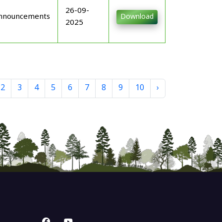
26-09-
nnouncements
Download
2025
2
3
4
5
6
7
8
9
10
›