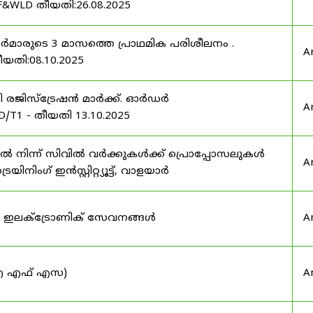
F&WLD തീയതി:26.08.2025
ഫീസർമാരുടെ 3 മാസത്തെ പ്രാഥമിക പരിശീലനം .
A
ീയതി:08.10.2025
ർട്ടി രജിസ്ട്രേഷൻ മാർക്ക്. ഓർഡർ
A
/T1 - തീയതി 13.10.2025
നിന്ന് സിവിൽ വർക്കുകൾക്ക് പ്രൊപ്പോസലുകൾ
A
ട്രെയിനിംഗ് ഇൻസ്റ്റിറ്റ്യൂട്ട്, വാളയാർ
ുടെ ഇലക്ട്രോണിക് സേവനങ്ങൾ
A
 (ഐ എഫ് എസ)
A