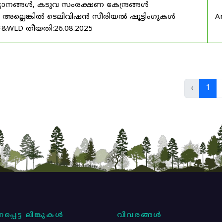
യാനങ്ങൾ, കടുവ സംരക്ഷണ കേന്ദ്രങ്ങൾ
മ അല്ലെങ്കിൽ ടെലിവിഷൻ സീരിയൽ ഷൂട്ടിംഗുകൾ
A
F&WLD തീയതി:26.08.2025
‹
1
പ്പെട്ട ലിങ്കുകൾ
വിവരങ്ങൾ