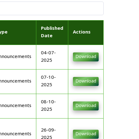
Published
ype
Actions
Date
04-07-
nnouncements
Download
2025
07-10-
nnouncements
Download
2025
08-10-
nnouncements
Download
2025
26-09-
nnouncements
Download
2025