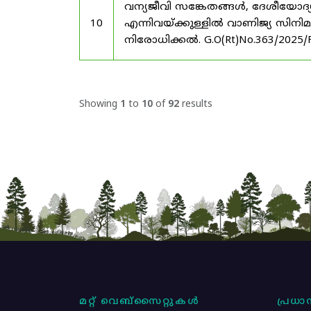
വന്യജീവി സങ്കേതങ്ങൾ, ദേശീയോദ്
10
എന്നിവയ്ക്കുള്ളിൽ വാണിജ്യ സിനി
നിരോധിക്കൽ. G.O(Rt)No.363/2025/
Showing
1
to
10
of
92
results
മറ്റ് വെബ്സൈറ്റുകൾ
പ്രധാന