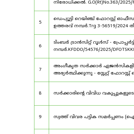
നിരോധിക്കൽ. G.O(Rt)No.363/2025/
ഡെപ്യൂട്ടി റെയിഞ്ച് ഫോറസ്റ്റ് ഓ
5
ഉത്തരവ് നമ്പർ.Trg 3-56519/2024 ത
ടിംബർ ട്രാൻസിറ്റ് റൂൾസ് - പ്രോപ്പ
6
നമ്പർ.KFDDO/54576/2025/DFOTSKKD
അംഗീകൃത സർക്കാർ ഏജൻസികളിൽ 
7
അഭ്യർത്ഥിക്കുന്നു - സ്റ്റേറ്റ് ഫോറസ്റ്റ് 
8
സർക്കാരിന്റെ വിവിധ വകുപ്പുകള
9
സ്വത്ത് വിവര പട്ടിക സമർപ്പണം