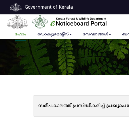
Government of Kerala
ഹോം
ഡോക്യുമെൻ്റ്സ്
സേവനങ്ങൾ
ബന
സമീപകാലത്ത് പ്രസിദ്ധീകരിച്ച്
പ്രഖ്യാ