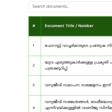
#
Document Title / Number
1
ഫോറസ്റ്റ് വാച്ചർമാരുടെ പ്രത്യേക
യുവ എഴുത്തുകാർക്കുള്ള പ്രകൃതി പ
2
പത്രക്കുറിപ്പ്
3
വന്യജീവി സമാപന സമ്മേളനം ഇന്ന്
വന്യജീവി സങ്കേതങ്ങൾ, ദേശീയോദ്
4
എന്നിവയ്ക്കുള്ളിൽ വാണിജ്യ സിനി