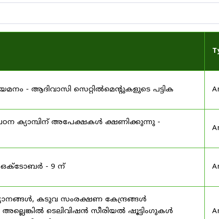
T
 നിയമനം - ആദിവാസി സെറ്റിൽമെന്റുകളുടെ പട്ടിക
A
ഠന ക്യാമ്പിന് അപേക്ഷകൾ ക്ഷണിക്കുന്നു -
A
 ഒക്ടോബർ - 9 ന്
A
യാനങ്ങൾ, കടുവ സംരക്ഷണ കേന്ദ്രങ്ങൾ
മ അല്ലെങ്കിൽ ടെലിവിഷൻ സീരിയൽ ഷൂട്ടിംഗുകൾ
A