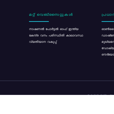
മറ്റ് വെബ്സൈറ്റുകൾ
പ്രധാന
നാഷണൽ പോർട്ടൽ ഓഫ് ഇന്ത്യ
ഓൺലൈ
കേന്ദ്ര വനം പരിസ്ഥിതി കാലാവസ്ഥ
ഡാഷ്ബ
വ്യതിയാന വകുപ്പ്
മുഖ്യമന
ഡോക്യു
ഔദ്യോഗ
കേരള വനം വകു
ഉള്ളടക്ക