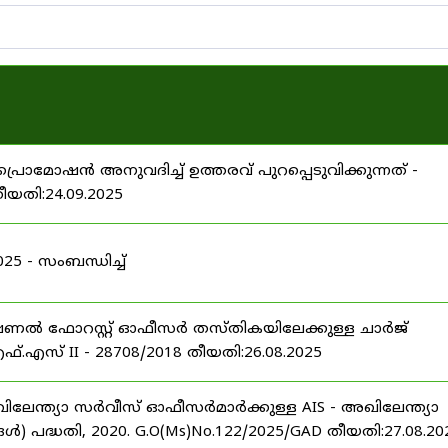
പ്രൊമോഷൻ അനുവദിച്ച് ഉത്തരവ് പുറപ്പെടുവിക്കുന്നത് -
തീയതി:24.09.2025
 - സംബന്ധിച്ച്
ഷണൽ ഫോറസ്റ്റ് ഓഫീസർ തസ്തികയിലേക്കുള്ള ചാർജ്
്.എസ് II - 28708/2018 തീയതി:26.08.2025
ിലേന്ത്യാ സർവീസ് ഓഫീസർമാർക്കുള്ള AIS - അഖിലേന്ത്യാ
പദ്ധതി, 2020. G.O(Ms)No.122/2025/GAD തീയതി:27.08.20