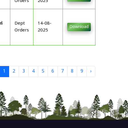
Orders
2025
-
ിൽ
Dept
14-08-
Download
Orders
2025
1
2
3
4
5
6
7
8
9
›