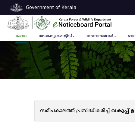
Government of Kerala
ഹോം
ഡോക്യുമെൻ്റ്സ്
സേവനങ്ങൾ
ബന
സമീപകാലത്ത് പ്രസിദ്ധീകരിച്ച്
വകുപ്പ്