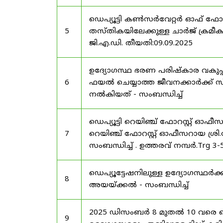
ഡെപ്യൂട്ടി കൺസർവേറ്റർ ഓഫ് ഫോ
5
തസ്തികയിലേക്കുള്ള ചാർജ് ക്രമീകര
ജി.എ.ഡി. തീയതി:09.09.2025
ഉദ്യോഗസ്ഥ ഭരണ പരിഷ്കാര വകുപ്പ്
6
ഫയൽ ചെയ്യാത്ത ജീവനക്കാർക്ക് സ്
നൽകിയത് - സംബന്ധിച്ച്
ഡെപ്യൂട്ടി റെയിഞ്ച് ഫോറസ്റ്റ് ഓഫ
7
റെയിഞ്ച് ഫോറസ്റ്റ് ഓഫീസറായ ശ്രി.
സംബന്ധിച്ച് . ഉത്തരവ് നമ്പർ.Trg 3
ഡെപ്യൂട്ടേഷനിലുള്ള ഉദ്യോഗസ്ഥർക്ക
8
അയയ്ക്കൽ - സംബന്ധിച്ച്
2025 ഡിസംബർ 8 മുതൽ 10 വരെ
9