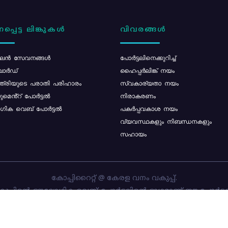
പ്പെട്ട ലിങ്കുകൾ
വിവരങ്ങൾ
ൻ സേവനങ്ങൾ
പോര്‍ട്ടലിനെക്കുറിച്ച്
ോർഡ്
ഹൈപ്പർലിങ്ക് നയം
്ത്രിയുടെ പരാതി പരിഹാരം
സ്വകാര്യതാ നയം
മെൻ്റ് പോർട്ടൽ
നിരാകരണം
ിക വെബ് പോർട്ടൽ
പകർപ്പവകാശ നയം
വ്യവസ്ഥകളും നിബന്ധനകളും
സഹായം
കോപ്പിറൈറ്റ് @ കേരള വനം വകുപ്പ്.
പ്പിന്റെ ഔദ്യോഗിക വെബ്-പോർട്ടലിന്റെ ഭാഗമാണ് ഈ പോർട്ട
ത്തിന്റെ ഉടമസ്ഥാവകാശം കേരള വനം വകുപ്പിനാണ്. പോർട്ടൽ 
ചെയ്തിട്ടുള്ളത്
സി-ഡിറ്റ്
ആണ്.