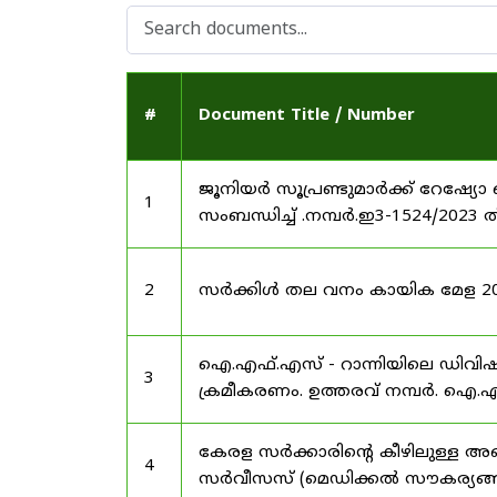
#
Document Title / Number
ജൂനിയർ സൂപ്രണ്ടുമാർക്ക് റേഷ്യോ 
1
സംബന്ധിച്ച് .നമ്പർ.ഇ3-1524/2023 
2
സർക്കിൾ തല വനം കായിക മേള 2025
ഐ.എഫ്.എസ് - റാന്നിയിലെ ഡിവി
3
ക്രമീകരണം. ഉത്തരവ് നമ്പർ. ഐ.എഫ
കേരള സർക്കാരിന്റെ കീഴിലുള്ള അഖ
4
സർവീസസ് (മെഡിക്കൽ സൗകര്യങ്ങൾ) 