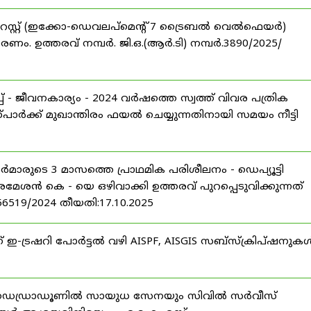
റസ്റ്റ് (ഇക്കോ-ഡെവലപ്മെന്റ് 7 ട്രൈബൽ വെൽഫെയർ)
ണം. ഉത്തരവ് നമ്പർ. ജി.ഒ.(ആർ.ടി) നമ്പർ.3890/2025/
 - ജീവനകാര്യം - 2024 വർഷത്തെ സ്വത്ത് വിവര പത്രിക
പാർക്ക് മുഖാന്തിരം ഫയൽ ചെയ്യുന്നതിനായി സമയം നീട്ടി
ീസർമാരുടെ 3 മാസത്തെ പ്രാഥമിക പരിശീലനം - ഡെപ്യൂട്ടി
രമേശൻ കെ - യെ ഒഴിവാക്കി ഉത്തരവ് പുറപ്പെടുവിക്കുന്നത്
-56519/2024 തീയതി:17.10.2025
് ഇ-ട്രഷറി പോർട്ടൽ വഴി AISPF, AISGIS സബ്‌സ്‌ക്രിപ്‌ഷനുക
 ഡെഡ്രാഡൂണിൽ സായുധ സേനയും സിവിൽ സർവീസ്