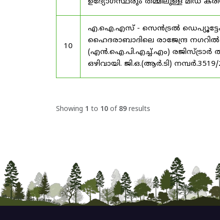
ഉദ്യോഗസ്ഥരും തമ്മിലുള്ള മിഡ
എ.ഐ.എസ് - സെൻട്രൽ ഡെപ്യൂട്ടേഷ
ഹൈദരാബാദിലെ രാജേന്ദ്ര നഗറിൽ നാഷണ
10
(എൻ.ഐ.പി.എച്ച്.എം) രജിസ്ട്രാർ
ഒഴിവായി. ജി.ഒ.(ആർ.ടി) നമ്പർ.3519
Showing
1
to
10
of
89
results