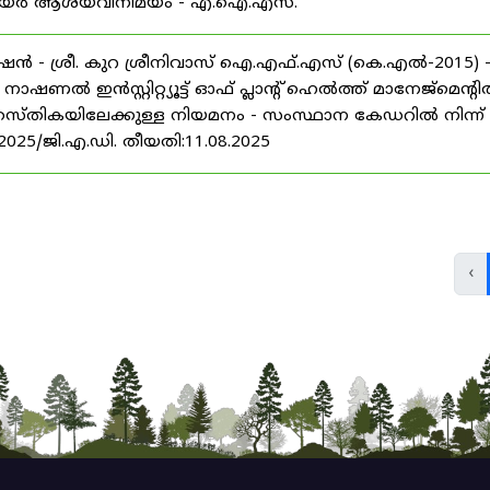
് കരിയർ ആശയവിനിമയം - എ.ഐ.എസ്.
ൻ - ശ്രീ. കുറ ശ്രീനിവാസ് ഐ.എഫ്.എസ് (കെ.എൽ-2015) 
ൽ ഇൻസ്റ്റിറ്റ്യൂട്ട് ഓഫ് പ്ലാന്റ് ഹെൽത്ത് മാനേജ്‌മെന്റ
 തസ്തികയിലേക്കുള്ള നിയമനം - സംസ്ഥാന കേഡറിൽ നിന്ന്
/2025/ജി.എ.ഡി. തീയതി:11.08.2025
‹