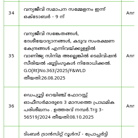
വന്യജീവി സമാപന സമ്മേളനം ഇന്ന്
34
Anno
ഒക്ടോബർ - 9 ന്
വന്യജീവി സങ്കേതങ്ങൾ,
ദേശീയോദ്യാനങ്ങൾ, കടുവ സംരക്ഷണ
കേന്ദ്രങ്ങൾ എന്നിവയ്ക്കുള്ളിൽ
35
വാണിജ്യ സിനിമ അല്ലെങ്കിൽ ടെലിവിഷൻ
Anno
സീരിയൽ ഷൂട്ടിംഗുകൾ നിരോധിക്കൽ.
G.O(Rt)No.363/2025/F&WLD
തീയതി:26.08.2025
ഡെപ്യൂട്ടി റെയിഞ്ച് ഫോറസ്റ്റ്
ഓഫീസർമാരുടെ 3 മാസത്തെ പ്രാഥമിക
36
Anno
പരിശീലനം . ഉത്തരവ് നമ്പർ.Trg 3-
56519/2024 തീയതി:08.10.2025
ടിംബർ ട്രാൻസിറ്റ് റൂൾസ് - പ്രോപ്പർട്ടി