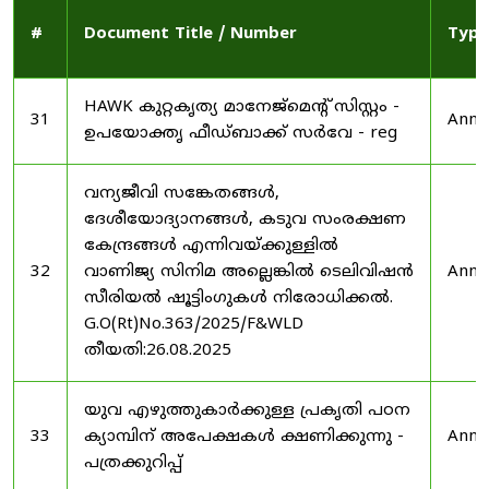
#
Document Title / Number
Type
HAWK കുറ്റകൃത്യ മാനേജ്മെന്റ് സിസ്റ്റം -
31
Anno
ഉപയോക്തൃ ഫീഡ്‌ബാക്ക് സർവേ - reg
വന്യജീവി സങ്കേതങ്ങൾ,
ദേശീയോദ്യാനങ്ങൾ, കടുവ സംരക്ഷണ
കേന്ദ്രങ്ങൾ എന്നിവയ്ക്കുള്ളിൽ
32
വാണിജ്യ സിനിമ അല്ലെങ്കിൽ ടെലിവിഷൻ
Anno
സീരിയൽ ഷൂട്ടിംഗുകൾ നിരോധിക്കൽ.
G.O(Rt)No.363/2025/F&WLD
തീയതി:26.08.2025
യുവ എഴുത്തുകാർക്കുള്ള പ്രകൃതി പഠന
33
ക്യാമ്പിന് അപേക്ഷകൾ ക്ഷണിക്കുന്നു -
Anno
പത്രക്കുറിപ്പ്