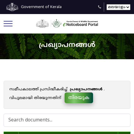
Government of Kerala
പ്രഖ്യാപനങ്ങൾ
സമീപകാലത്ത് പ്രസിദ്ധീകരിച്ച്
പ്രഖ്യാപനങ്ങൾ
.
തിരയുക
വിപുലമായി തിരയുന്നതിന്