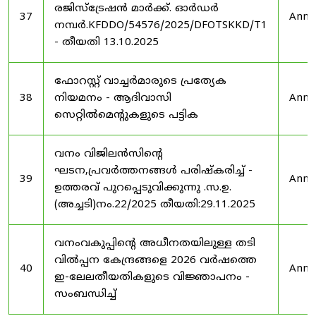
രജിസ്ട്രേഷൻ മാർക്ക്. ഓർഡർ
37
Anno
നമ്പർ.KFDDO/54576/2025/DFOTSKKD/T1
- തീയതി 13.10.2025
ഫോറസ്റ്റ് വാച്ചർമാരുടെ പ്രത്യേക
38
നിയമനം - ആദിവാസി
Anno
സെറ്റിൽമെന്റുകളുടെ പട്ടിക
വനം വിജിലൻസിന്റെ
ഘടന,പ്രവർത്തനങ്ങൾ പരിഷ്കരിച്ച് -
39
Anno
ഉത്തരവ് പുറപ്പെടുവിക്കുന്നു .സ.ഉ.
(അച്ചടി)നം.22/2025 തീയതി:29.11.2025
വനംവകുപ്പിന്റെ അധീനതയിലുള്ള തടി
വിൽപ്പന കേന്ദ്രങ്ങളെ 2026 വർഷത്തെ
40
Anno
ഇ-ലേലതീയതികളുടെ വിജ്ഞാപനം -
സംബന്ധിച്ച്