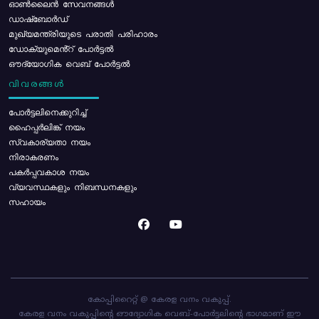
ഓൺലൈൻ സേവനങ്ങൾ
ഡാഷ്ബോർഡ്
മുഖ്യമന്ത്രിയുടെ പരാതി പരിഹാരം
ഡോക്യുമെൻ്റ് പോർട്ടൽ
ഔദ്യോഗിക വെബ് പോർട്ടൽ
വിവരങ്ങൾ
പോര്‍ട്ടലിനെക്കുറിച്ച്
ഹൈപ്പർലിങ്ക് നയം
സ്വകാര്യതാ നയം
നിരാകരണം
പകർപ്പവകാശ നയം
വ്യവസ്ഥകളും നിബന്ധനകളും
സഹായം
കോപ്പിറൈറ്റ് @ കേരള വനം വകുപ്പ്.
കേരള വനം വകുപ്പിന്റെ ഔദ്യോഗിക വെബ്-പോർട്ടലിന്റെ ഭാഗമാണ് ഈ