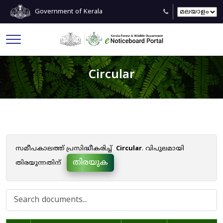
Government of Kerala
Circular
സമീപകാലത്ത് പ്രസിദ്ധീകരിച്ച്
Circular
. വിപുലമായി
തിരയുക
തിരയുന്നതിന്