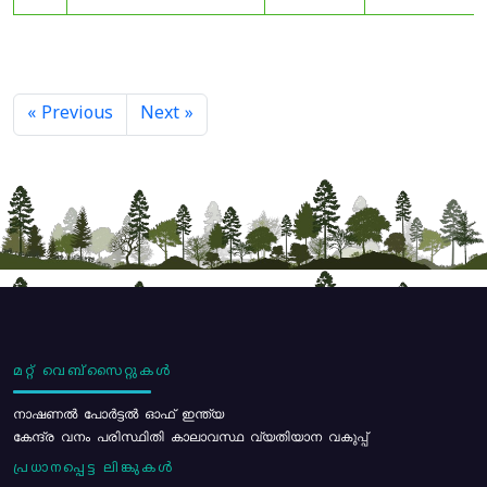
« Previous
Next »
മറ്റ് വെബ്സൈറ്റുകൾ
നാഷണൽ പോർട്ടൽ ഓഫ് ഇന്ത്യ
കേന്ദ്ര വനം പരിസ്ഥിതി കാലാവസ്ഥ വ്യതിയാന വകുപ്പ്
പ്രധാനപ്പെട്ട ലിങ്കുകൾ