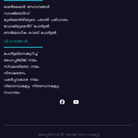
ഓൺലൈൻ സേവനങ്ങൾ
ഡാഷ്ബോർഡ്
മുഖ്യമന്ത്രിയുടെ പരാതി പരിഹാരം
ഡോക്യുമെൻ്റ് പോർട്ടൽ
ഔദ്യോഗിക വെബ് പോർട്ടൽ
വിവരങ്ങൾ
പോര്‍ട്ടലിനെക്കുറിച്ച്
ഹൈപ്പർലിങ്ക് നയം
സ്വകാര്യതാ നയം
നിരാകരണം
പകർപ്പവകാശ നയം
വ്യവസ്ഥകളും നിബന്ധനകളും
സഹായം
കോപ്പിറൈറ്റ് @ കേരള വനം വകുപ്പ്.