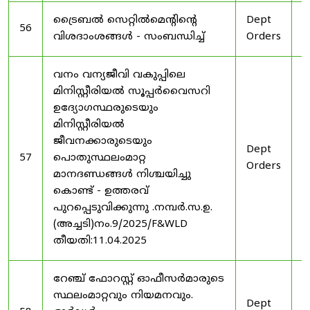
ട്രൈബൽ സെറ്റിൽമെൻ്റിൻ്റെ
Dept
1
56
വിശദാംശങ്ങൾ - സംബന്ധിച്ച്
Orders
2
വനം വന്യജീവി വകുപ്പിലെ
മിനിസ്റ്റീരിയൽ സൂപ്പർവൈസറി
ഉദ്യോഗസ്ഥരുടെയും
മിനിസ്റ്റീരിയൽ
ജീവനക്കാരുടെയും
Dept
1
57
പൊതുസ്ഥലംമാറ്റ
Orders
2
മാനദണ്ഡങ്ങൾ നിശ്ചയിച്ചു
കൊണ്ട് - ഉത്തരവ്
പുറപ്പെടുവിക്കുന്നു .നമ്പർ.സ.ഉ.
(അച്ചടി)നം.9/2025/F&WLD
തീയതി:11.04.2025
റേഞ്ച് ഫോറസ്റ്റ് ഓഫീസർമാരുടെ
സ്ഥലംമാറ്റവും നിയമനവും.
Dept
3