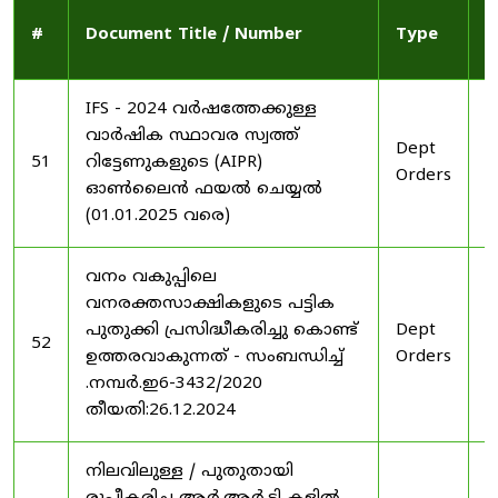
P
#
Document Title / Number
Type
D
IFS - 2024 വർഷത്തേക്കുള്ള
വാർഷിക സ്ഥാവര സ്വത്ത്
Dept
2
51
റിട്ടേണുകളുടെ (AIPR)
Orders
2
ഓൺലൈൻ ഫയൽ ചെയ്യൽ
(01.01.2025 വരെ)
വനം വകുപ്പിലെ
വനരക്തസാക്ഷികളുടെ പട്ടിക
പുതുക്കി പ്രസിദ്ധീകരിച്ചു കൊണ്ട്
Dept
2
52
ഉത്തരവാകുന്നത് - സംബന്ധിച്ച്
Orders
2
.നമ്പർ.ഇ6-3432/2020
തീയതി:26.12.2024
നിലവിലുള്ള / പുതുതായി