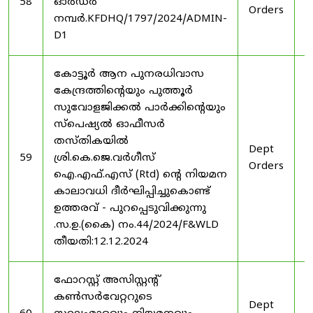
58
ഓർഡർ
Orders
2
നമ്പർ.KFDHQ/1797/2024/ADMIN-
D1
കോട്ടൂർ ആന പുനരധിവാസ
കേന്ദ്രത്തിന്റെയും പുത്തൂർ
സുവോളജിക്കൽ പാർക്കിന്റെയും
സ്പെഷ്യൽ ഓഫീസർ
തസ്തികയിൽ
Dept
3
59
ശ്രി.കെ.ജെ.വർഗീസ്
Orders
2
ഐ.എഫ്.എസ് (Rtd) ന്റെ നിയമന
കാലാവധി ദീർഘിപ്പിച്ചുകൊണ്ട്
ഉത്തരവ് - പുറപ്പെടുവിക്കുന്നു
.സ.ഉ.(കൈ) നം.44/2024/F&WLD
തീയതി:12.12.2024
ഫോറസ്റ്റ് അസിസ്റ്റൻ്റ്
കൺസർവേറ്ററുടെ
Dept
3