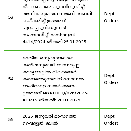
രൂപീകരിച്ച ആർ.ആർ.ടി കളിൽ
ജീവനക്കാരെ പുനവിന്യസിച്ച് -
അധിക ചുമതല നൽകി -ജോലി
Dept
2
53
ക്രമീകരിച്ച് ഉത്തരവ്
Orders
2
പുറപ്പെടുവിക്കുന്നത് -
സംബന്ധിച്ച് .nambar.ഇ4-
4414/2024 തീയതി:25.01.2025
ദേശീയ മനുഷ്യാവകാശ
കമ്മീഷനുമായി ബന്ധപ്പെട്ട
കാര്യങ്ങളിൽ വിവരങ്ങൾ
Dept
2
54
കണ്ടെത്തുന്നതിന് നോഡൽ
Orders
2
ഓഫീസറെ നിയമിക്കണം.
ഉത്തരവ് No.KFDHQ/626/2025-
ADMIN തീയതി: 20.01.2025
2025 ജനുവരി മാസത്തെ
Dept
1
55
വൈദ്യുതി ബിൽ
Orders
2