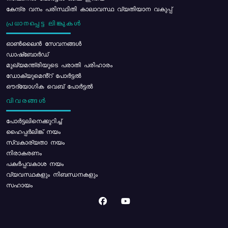
കേന്ദ്ര വനം പരിസ്ഥിതി കാലാവസ്ഥ വ്യതിയാന വകുപ്പ്
പ്രധാനപ്പെട്ട ലിങ്കുകൾ
ഓൺലൈൻ സേവനങ്ങൾ
ഡാഷ്ബോർഡ്
മുഖ്യമന്ത്രിയുടെ പരാതി പരിഹാരം
ഡോക്യുമെൻ്റ് പോർട്ടൽ
ഔദ്യോഗിക വെബ് പോർട്ടൽ
വിവരങ്ങൾ
പോര്‍ട്ടലിനെക്കുറിച്ച്
ഹൈപ്പർലിങ്ക് നയം
സ്വകാര്യതാ നയം
നിരാകരണം
പകർപ്പവകാശ നയം
വ്യവസ്ഥകളും നിബന്ധനകളും
സഹായം