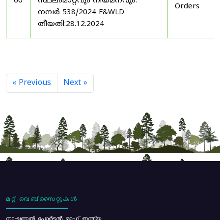
60
സ്ഥലംമാറ്റവും നിയമനവും.
Orders
2
നമ്പർ 538/2024 F&WLD
തീയതി:28.12.2024
« Previous
Next »
മറ്റ് വെബ്സൈറ്റുകൾ
നാഷണൽ പോർട്ടൽ ഓഫ് ഇന്ത്യ