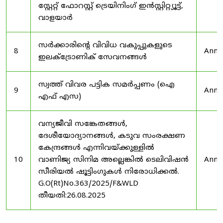
സ്റ്റേറ്റ് ഫോറസ്റ്റ് ട്രെയിനിംഗ് ഇൻസ്റ്റിറ്റ്യൂട്ട്,
വാളയാർ
സർക്കാരിന്റെ വിവിധ വകുപ്പുകളുടെ
8
Anno
ഇലക്ട്രോണിക് സേവനങ്ങൾ
സ്വത്ത് വിവര പട്ടിക സമർപ്പണം (ഐ
9
Anno
എഫ് എസ)
വന്യജീവി സങ്കേതങ്ങൾ,
ദേശീയോദ്യാനങ്ങൾ, കടുവ സംരക്ഷണ
കേന്ദ്രങ്ങൾ എന്നിവയ്ക്കുള്ളിൽ
10
വാണിജ്യ സിനിമ അല്ലെങ്കിൽ ടെലിവിഷൻ
Anno
സീരിയൽ ഷൂട്ടിംഗുകൾ നിരോധിക്കൽ.
G.O(Rt)No.363/2025/F&WLD
തീയതി:26.08.2025