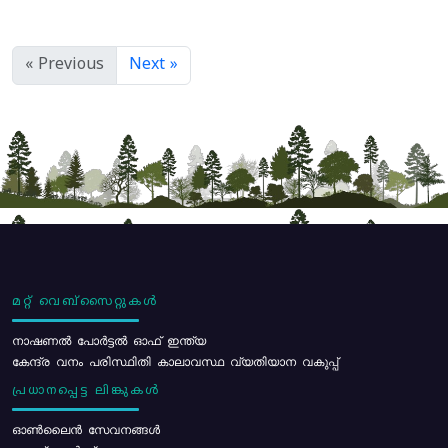
« Previous
Next »
മറ്റ് വെബ്സൈറ്റുകൾ
നാഷണൽ പോർട്ടൽ ഓഫ് ഇന്ത്യ
കേന്ദ്ര വനം പരിസ്ഥിതി കാലാവസ്ഥ വ്യതിയാന വകുപ്പ്
പ്രധാനപ്പെട്ട ലിങ്കുകൾ
ഓൺലൈൻ സേവനങ്ങൾ