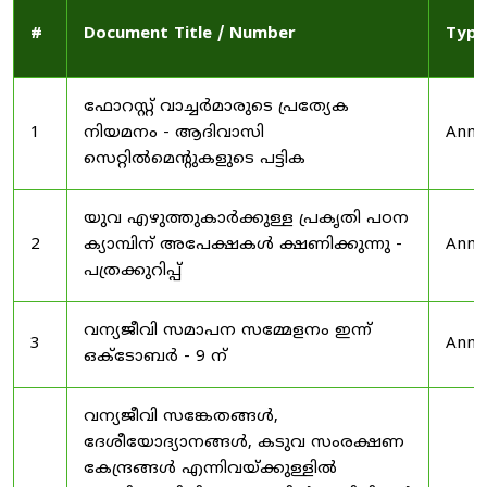
#
Document Title / Number
Type
ഫോറസ്റ്റ് വാച്ചർമാരുടെ പ്രത്യേക
1
നിയമനം - ആദിവാസി
Anno
സെറ്റിൽമെന്റുകളുടെ പട്ടിക
യുവ എഴുത്തുകാർക്കുള്ള പ്രകൃതി പഠന
2
ക്യാമ്പിന് അപേക്ഷകൾ ക്ഷണിക്കുന്നു -
Anno
പത്രക്കുറിപ്പ്
വന്യജീവി സമാപന സമ്മേളനം ഇന്ന്
3
Anno
ഒക്ടോബർ - 9 ന്
വന്യജീവി സങ്കേതങ്ങൾ,
ദേശീയോദ്യാനങ്ങൾ, കടുവ സംരക്ഷണ
കേന്ദ്രങ്ങൾ എന്നിവയ്ക്കുള്ളിൽ