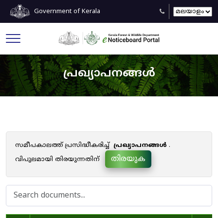
Government of Kerala
പ്രഖ്യാപനങ്ങൾ
സമീപകാലത്ത് പ്രസിദ്ധീകരിച്ച്
പ്രഖ്യാപനങ്ങൾ
.
തിരയുക
വിപുലമായി തിരയുന്നതിന്