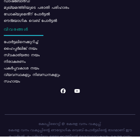
ഡാഷ്ബോർഡ്
മുഖ്യമന്ത്രിയുടെ പരാതി പരിഹാരം
ഡോക്യുമെൻ്റ് പോർട്ടൽ
ഔദ്യോഗിക വെബ് പോർട്ടൽ
വിവരങ്ങൾ
പോര്‍ട്ടലിനെക്കുറിച്ച്
ഹൈപ്പർലിങ്ക് നയം
സ്വകാര്യതാ നയം
നിരാകരണം
പകർപ്പവകാശ നയം
വ്യവസ്ഥകളും നിബന്ധനകളും
സഹായം
കോപ്പിറൈറ്റ് @ കേരള വനം വകുപ്പ്.
കേരള വനം വകുപ്പിന്റെ ഔദ്യോഗിക വെബ്-പോർട്ടലിന്റെ ഭാഗമാണ് ഈ
പോർട്ടൽ. പോർട്ടലിലെ ഉള്ളടക്കത്തിന്റെ ഉടമസ്ഥാവകാശം കേരള വനം