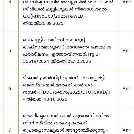
4
വാണിജ്യ സിനിമ അല്ലെങ്കിൽ ടെലിവിഷൻ
Anno
സീരിയൽ ഷൂട്ടിംഗുകൾ നിരോധിക്കൽ.
G.O(Rt)No.363/2025/F&WLD
തീയതി:26.08.2025
ഡെപ്യൂട്ടി റെയിഞ്ച് ഫോറസ്റ്റ്
ഓഫീസർമാരുടെ 3 മാസത്തെ പ്രാഥമിക
5
Anno
പരിശീലനം . ഉത്തരവ് നമ്പർ.Trg 3-
56519/2024 തീയതി:08.10.2025
ടിംബർ ട്രാൻസിറ്റ് റൂൾസ് - പ്രോപ്പർട്ടി
രജിസ്ട്രേഷൻ മാർക്ക്. ഓർഡർ
6
Anno
നമ്പർ.KFDDO/54576/2025/DFOTSKKD/T1
- തീയതി 13.10.2025
അംഗീകൃത സർക്കാർ ഏജൻസികളിൽ
നിന്ന് സിവിൽ വർക്കുകൾക്ക്
7
പ്രൊപ്പോസലുകൾ അഭ്യർത്ഥിക്കുന്നു -
Anno