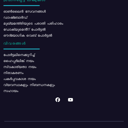
പ്രധാനപ്പെട്ട ലിങ്കുകൾ
ഓൺലൈൻ സേവനങ്ങൾ
ഡാഷ്ബോർഡ്
മുഖ്യമന്ത്രിയുടെ പരാതി പരിഹാരം
ഡോക്യുമെൻ്റ് പോർട്ടൽ
ഔദ്യോഗിക വെബ് പോർട്ടൽ
വിവരങ്ങൾ
പോര്‍ട്ടലിനെക്കുറിച്ച്
ഹൈപ്പർലിങ്ക് നയം
സ്വകാര്യതാ നയം
നിരാകരണം
പകർപ്പവകാശ നയം
വ്യവസ്ഥകളും നിബന്ധനകളും
സഹായം