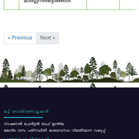
മാർഗ്ഗനിർദ്ദേശങ്ങൾ
« Previous
Next »
മറ്റ് വെബ്സൈറ്റുകൾ
നാഷണൽ പോർട്ടൽ ഓഫ് ഇന്ത്യ
കേന്ദ്ര വനം പരിസ്ഥിതി കാലാവസ്ഥ വ്യതിയാന വകുപ്പ്