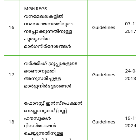
MGNREGS -
വനമേഖലകളിൽ
സംയോജനത്തിലൂടെ
07-11-
16
Guidelines
നടപ്പാക്കുന്നതിനുള്ള
2017
പുതുക്കിയ
മാർഗനിർദേശങ്ങൾ
വർക്കിംഗ് ഗ്രൂപ്പുകളുടെ
ഭരണാനുമതി
24-04-
17
Guidelines
അനുസരിച്ചുള്ള
2018
മാർഗ്ഗനിർദ്ദേശങ്ങൾ
ഫോറസ്റ്റ് ഇൻസ്പെക്ഷൻ
ബംഗ്ലാവുകൾ/റസ്റ്റ്
ഹൗസുകൾ
19-11-
18
Guidelines
റിസർവേഷൻ
2024
ചെയ്യുന്നതിനുള്ള