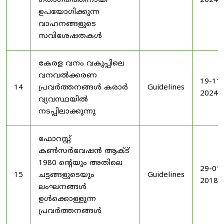
ഗതാഗതത്തിനായി
2024
ഉപയോഗിക്കുന്ന
വാഹനങ്ങളുടെ
സവിശേഷതകൾ
കേരള വനം വകുപ്പിലെ
വനവൽക്കരണ
19-11-
14
പ്രവർത്തനങ്ങൾ കരാർ
Guidelines
2024
വ്യവസ്ഥയിൽ
നടപ്പിലാക്കുന്നു
ഫോറസ്റ്റ്
കൺസർവേഷൻ ആക്ട്
1980 ൻ്റെയും അതിലെ
29-01-
15
ചട്ടങ്ങളുടെയും
Guidelines
2018
ലംഘനങ്ങൾ
ഉൾക്കൊള്ളുന്ന
പ്രവർത്തനങ്ങൾ