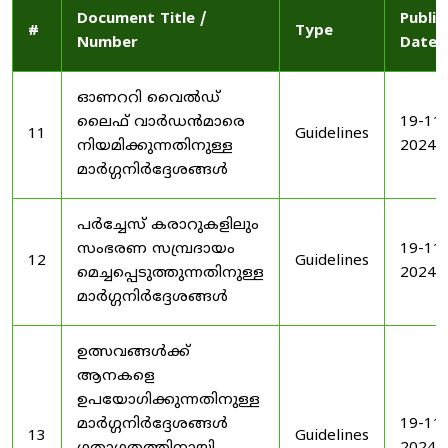
Document Title /
Publis
#
Type
Number
Date
ഓണററി വൈൽഡ്
ലൈഫ് വാർഡൻമാരെ
19-11-
11
Guidelines
നിയമിക്കുന്നതിനുള്ള
2024
മാർഗ്ഗനിർദ്ദേശങ്ങൾ
പർച്ചേസ് കരാറുകളിലും
സംഭരണ ​​സമ്പ്രദായം
19-11-
12
Guidelines
മെച്ചപ്പെടുത്തുന്നതിനുള്ള
2024
മാർഗ്ഗനിർദ്ദേശങ്ങൾ
ഉത്സവങ്ങൾക്ക്
ആനകളെ
ഉപയോഗിക്കുന്നതിനുള്ള
മാർഗ്ഗനിർദ്ദേശങ്ങൾ
19-11-
13
Guidelines