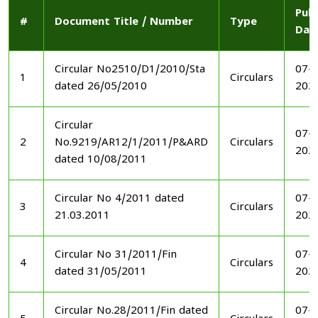
Publ
#
Document Title / Number
Type
Dat
Circular No2510/D1/2010/Sta
07-1
1
Circulars
dated 26/05/2010
202
Circular
07-1
2
No.9219/AR12/1/2011/P&ARD
Circulars
202
dated 10/08/2011
Circular No 4/2011 dated
07-1
3
Circulars
21.03.2011
202
Circular No 31/2011/Fin
07-1
4
Circulars
dated 31/05/2011
202
Circular No.28/2011/Fin dated
07-1