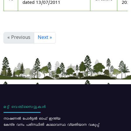
dated 13/07/2011
202
« Previous
Next »
മറ്റ് വെബ്സൈറ്റുകൾ
നാഷണൽ പോർട്ടൽ ഓഫ് ഇന്ത്യ
കേന്ദ്ര വനം പരിസ്ഥിതി കാലാവസ്ഥ വ്യതിയാന വകുപ്പ്