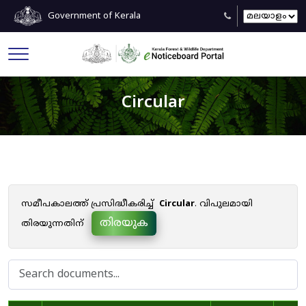
Government of Kerala
Circular
സമീപകാലത്ത് പ്രസിദ്ധീകരിച്ച്
Circular
. വിപുലമായി
തിരയുക
തിരയുന്നതിന്