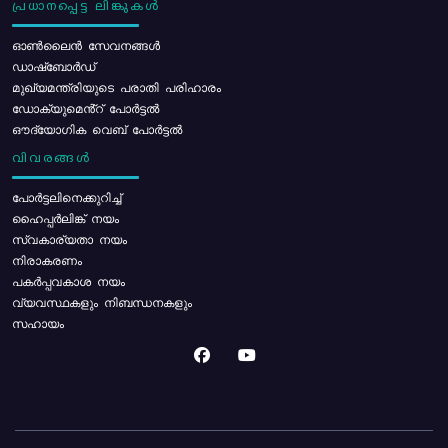
പ്രധാനപ്പെട്ട ലിങ്കുകൾ
ഓൺലൈൻ സേവനങ്ങൾ
ഡാഷ്ബോർഡ്
മുഖ്യമന്ത്രിയുടെ പരാതി പരിഹാരം
ഡോക്യുമെൻ്റ് പോർട്ടൽ
ഔദ്യോഗിക വെബ് പോർട്ടൽ
വിവരങ്ങൾ
പോര്‍ട്ടലിനെക്കുറിച്ച്
ഹൈപ്പർലിങ്ക് നയം
സ്വകാര്യതാ നയം
നിരാകരണം
പകർപ്പവകാശ നയം
വ്യവസ്ഥകളും നിബന്ധനകളും
സഹായം