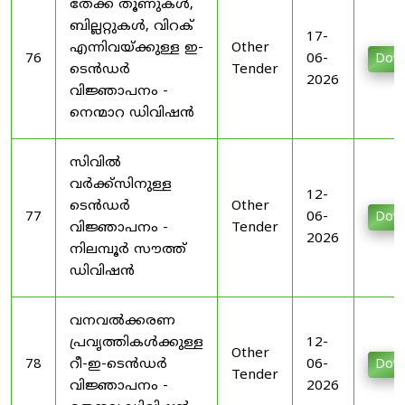
തേക്ക് തൂണുകൾ,
ബില്ലറ്റുകൾ, വിറക്
17-
എന്നിവയ്ക്കുള്ള ഇ-
Other
76
06-
Dow
ടെൻഡർ
Tender
2026
വിജ്ഞാപനം -
നെന്മാറ ഡിവിഷൻ
സിവിൽ
വർക്ക്‌സിനുള്ള
12-
ടെൻഡർ
Other
77
06-
Dow
വിജ്ഞാപനം -
Tender
2026
നിലമ്പൂർ സൗത്ത്
ഡിവിഷൻ
വനവൽക്കരണ
പ്രവൃത്തികൾക്കുള്ള
12-
Other
78
റീ-ഇ-ടെൻഡർ
06-
Dow
Tender
വിജ്ഞാപനം -
2026