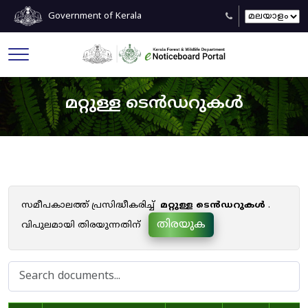
Government of Kerala
മറ്റുള്ള ടെൻഡറുകൾ
സമീപകാലത്ത് പ്രസിദ്ധീകരിച്ച്
മറ്റുള്ള ടെൻഡറുകൾ
.
തിരയുക
വിപുലമായി തിരയുന്നതിന്