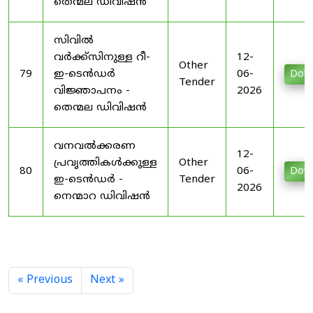
തെന്മല ഡിവിഷൻ
സിവിൽ
വർക്ക്സിനുള്ള റീ-
12-
Other
79
ഇ-ടെൻഡർ
06-
Dow
Tender
വിജ്ഞാപനം -
2026
തെന്മല ഡിവിഷൻ
വനവൽക്കരണ
12-
പ്രവൃത്തികൾക്കുള്ള
Other
80
06-
Dow
ഇ-ടെൻഡർ -
Tender
2026
നെന്മാറ ഡിവിഷൻ
« Previous
Next »