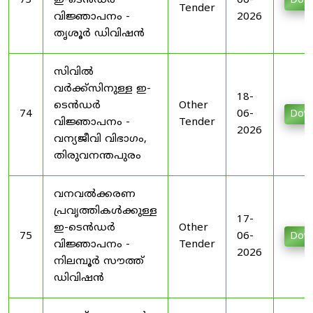
73
ഇ-ടെൻഡർ
06-
Dow
Tender
വിജ്ഞാപനം -
2026
തൃശൂർ ഡിവിഷൻ
സിവിൽ
വർക്ക്സിനുള്ള ഇ-
18-
ടെൻഡർ
Other
74
06-
Dow
വിജ്ഞാപനം -
Tender
2026
വന്യജീവി വിഭാഗം,
തിരുവനന്തപുരം
വനവൽക്കരണ
പ്രവൃത്തികൾക്കുള്ള
17-
ഇ-ടെൻഡർ
Other
75
06-
Dow
വിജ്ഞാപനം -
Tender
2026
നിലമ്പൂർ സൗത്ത്
ഡിവിഷൻ