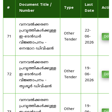
Document Title /
Last
#
Type
Actio
Number
Date
വനവൽക്കരണ
പ്രവൃത്തികൾക്കുള്ള
22-
Other
71
ഇ-ടെൻഡർ
06-
Dow
Tender
വിജ്ഞാപനം -
2026
നെന്മാറ ഡിവിഷൻ
വനവൽക്കരണ
പ്രവൃത്തികൾക്കുള്ള
19-
Other
72
ഇ-ടെൻഡർ
06-
Dow
Tender
വിജ്ഞാപനം -
2026
തൃശൂർ ഡിവിഷൻ
വനവൽക്കരണ
പ്രവൃത്തികൾക്കുള്ള
19-
Other