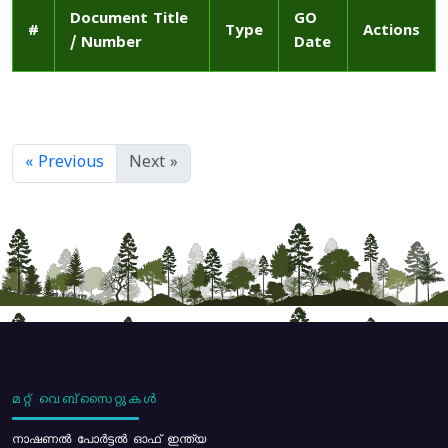
Document Title
GO
#
Type
Actions
/ Number
Date
« Previous
Next »
മറ്റ് വെബ്സൈറ്റുകൾ
നാഷണൽ പോർട്ടൽ ഓഫ് ഇന്ത്യ