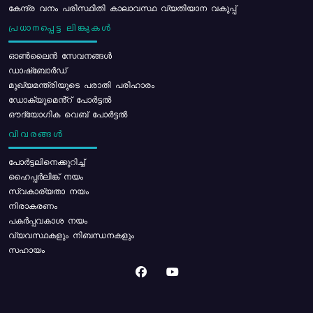
കേന്ദ്ര വനം പരിസ്ഥിതി കാലാവസ്ഥ വ്യതിയാന വകുപ്പ്
പ്രധാനപ്പെട്ട ലിങ്കുകൾ
ഓൺലൈൻ സേവനങ്ങൾ
ഡാഷ്ബോർഡ്
മുഖ്യമന്ത്രിയുടെ പരാതി പരിഹാരം
ഡോക്യുമെൻ്റ് പോർട്ടൽ
ഔദ്യോഗിക വെബ് പോർട്ടൽ
വിവരങ്ങൾ
പോര്‍ട്ടലിനെക്കുറിച്ച്
ഹൈപ്പർലിങ്ക് നയം
സ്വകാര്യതാ നയം
നിരാകരണം
പകർപ്പവകാശ നയം
വ്യവസ്ഥകളും നിബന്ധനകളും
സഹായം