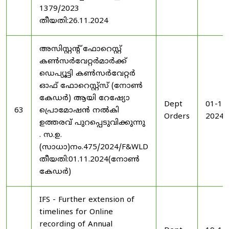
1379/2023
തീയതി:26.11.2024
അസിസ്റ്റന്റ് ഫോറെസ്റ്റ്
കൺസർവേറ്റർമാർക്ക്
ഡെപ്യൂട്ടി കൺസർവേറ്റർ
ഓഫ് ഫോറെസ്റ്റ്സ് (നോൺ
കേഡർ) ആയി റേഷ്യോ
Dept
01-11
63
പ്രൊമോഷൻ നൽകി
Orders
2024
ഉത്തരവ് പുറപ്പെടുവിക്കുന്നു
. സ.ഉ.
(സാധാ)നം.475/2024/F&WLD
തീയതി:01.11.2024(നോൺ
കേഡർ)
IFS - Further extension of
timelines for Online
recording of Annual