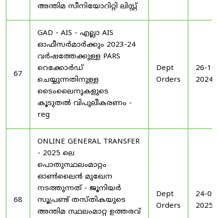
അന്തിമ സീനിയോറിറ്റി ലിസ്റ്റ്
GAD - AIS - എല്ലാ AIS
ഓഫീസർമാർക്കും 2023-24
വർഷത്തേക്കുള്ള PARS
റെക്കോർഡ്
Dept
26-10
67
ചെയ്യുന്നതിനുള്ള
Orders
2024
ടൈംലൈനുകളുടെ
കൂടുതൽ വിപുലീകരണം -
reg
ONLINE GENERAL TRANSFER
- 2025 ലെ
പൊതുസ്ഥലംമാറ്റം
ഓൺലൈൻ മുഖേന
നടത്തുന്നത് - ജൂനിയർ
Dept
24-06
68
സൂപ്രണ്ട് തസ്തികയുടെ
Orders
2025
അന്തിമ സ്ഥലംമാറ്റ ഉത്തരവ്