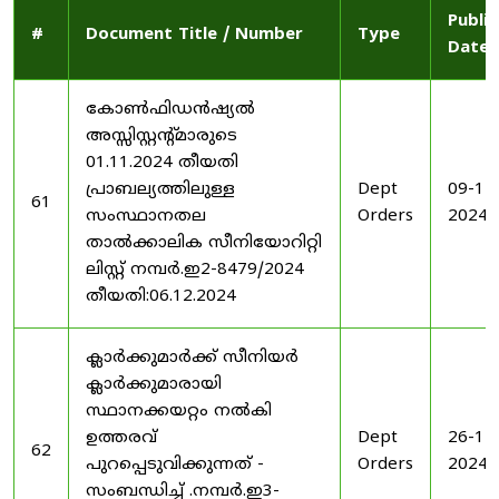
Publi
#
Document Title / Number
Type
Date
കോൺഫിഡൻഷ്യൽ
അസ്സിസ്റ്റന്റ്മാരുടെ
01.11.2024 തീയതി
പ്രാബല്യത്തിലുള്ള
Dept
09-12
61
സംസ്ഥാനതല
Orders
2024
താൽക്കാലിക സീനിയോറിറ്റി
ലിസ്റ്റ് നമ്പർ.ഇ2-8479/2024
തീയതി:06.12.2024
ക്ലാർക്കുമാർക്ക് സീനിയർ
ക്ലാർക്കുമാരായി
സ്ഥാനക്കയറ്റം നൽകി
ഉത്തരവ്
Dept
26-11
62
പുറപ്പെടുവിക്കുന്നത് -
Orders
2024
സംബന്ധിച്ച് .നമ്പർ.ഇ3-