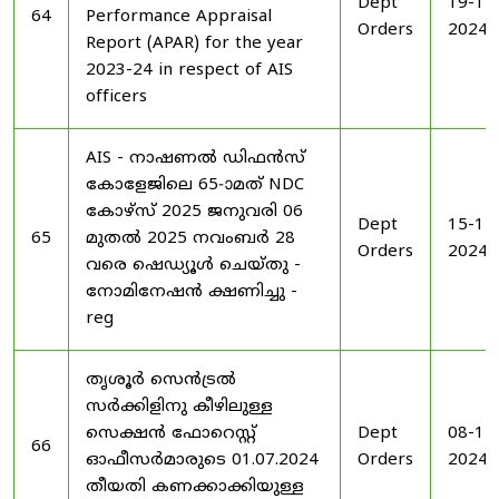
Dept
19-11
64
Performance Appraisal
Orders
2024
Report (APAR) for the year
2023-24 in respect of AIS
officers
AIS - നാഷണൽ ഡിഫൻസ്
കോളേജിലെ 65-ാമത് NDC
കോഴ്‌സ് 2025 ജനുവരി 06
Dept
15-11
65
മുതൽ 2025 നവംബർ 28
Orders
2024
വരെ ഷെഡ്യൂൾ ചെയ്‌തു -
നോമിനേഷൻ ക്ഷണിച്ചു -
reg
തൃശൂർ സെൻട്രൽ
സർക്കിളിനു കീഴിലുള്ള
സെക്ഷൻ ഫോറെസ്റ്റ്
Dept
08-11
66
ഓഫീസർമാരുടെ 01.07.2024
Orders
2024
തീയതി കണക്കാക്കിയുള്ള