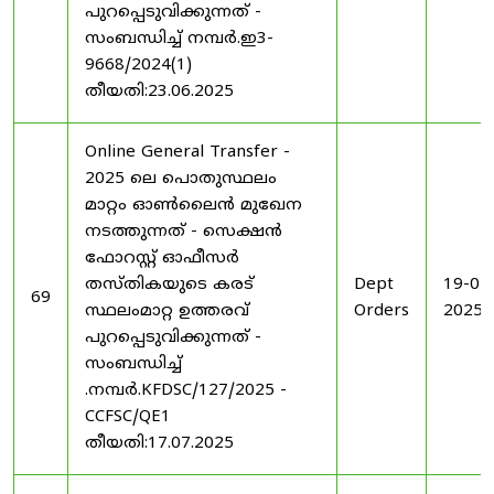
പുറപ്പെടുവിക്കുന്നത് -
സംബന്ധിച്ച് നമ്പർ.ഇ3-
9668/2024(1)
തീയതി:23.06.2025
Online General Transfer -
2025 ലെ പൊതുസ്ഥലം
മാറ്റം ഓൺലൈൻ മുഖേന
നടത്തുന്നത് - സെക്ഷൻ
ഫോറസ്റ്റ് ഓഫീസർ
തസ്തികയുടെ കരട്
Dept
19-07
69
സ്ഥലംമാറ്റ ഉത്തരവ്
Orders
2025
പുറപ്പെടുവിക്കുന്നത് -
സംബന്ധിച്ച്
.നമ്പർ.KFDSC/127/2025 -
CCFSC/QE1
തീയതി:17.07.2025