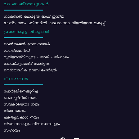
മറ്റ് വെബ്സൈറ്റുകൾ
നാഷണൽ പോർട്ടൽ ഓഫ് ഇന്ത്യ
കേന്ദ്ര വനം പരിസ്ഥിതി കാലാവസ്ഥ വ്യതിയാന വകുപ്പ്
പ്രധാനപ്പെട്ട ലിങ്കുകൾ
ഓൺലൈൻ സേവനങ്ങൾ
ഡാഷ്ബോർഡ്
മുഖ്യമന്ത്രിയുടെ പരാതി പരിഹാരം
ഡോക്യുമെൻ്റ് പോർട്ടൽ
ഔദ്യോഗിക വെബ് പോർട്ടൽ
വിവരങ്ങൾ
പോര്‍ട്ടലിനെക്കുറിച്ച്
ഹൈപ്പർലിങ്ക് നയം
സ്വകാര്യതാ നയം
നിരാകരണം
പകർപ്പവകാശ നയം
വ്യവസ്ഥകളും നിബന്ധനകളും
സഹായം