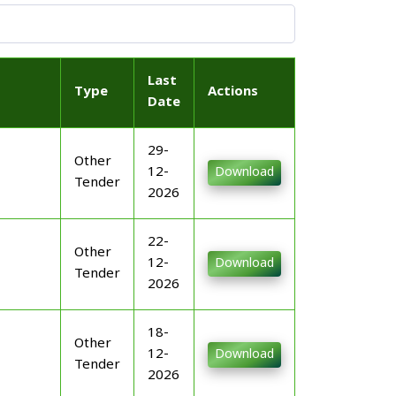
Last
Type
Actions
Date
29-
Other
12-
Download
Tender
2026
22-
Other
12-
Download
Tender
2026
18-
Other
12-
Download
Tender
2026