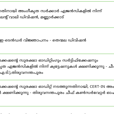
കുന്നതിനായി അംഗീകൃത സർക്കാർ ഏജൻസികളിൽ നിന്ന്
്റ് വാലി ഡിവിഷൻ, മണ്ണാർക്കാട്
ള്ള ഇ-ടെൻഡർ വിജ്ഞാപനം - തെന്മല ഡിവിഷൻ
ഷന്റെ സുരക്ഷാ ഓഡിറ്റിംഗും സർട്ടിഫിക്കേഷനും
ൃത ഏജൻസികളിൽ നിന്ന് ക്വട്ടേഷനുകൾ ക്ഷണിക്കുന്നു - ചീ
.ടി.),തിരുവനന്തപുരം
േഷന്റെ സുരക്ഷാ ഓഡിറ്റ് നടത്തുന്നതിനായി, CERT-IN അ
 ക്ഷണിക്കുന്നു - തിരുവനന്തപുരം ചീഫ് കൺസർവേറ്റർ ഓഫ