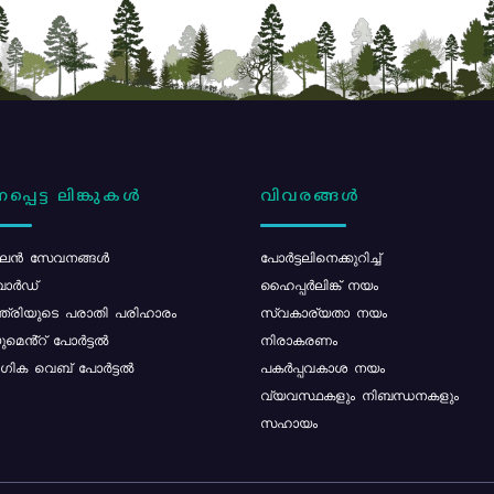
പ്പെട്ട ലിങ്കുകൾ
വിവരങ്ങൾ
ൻ സേവനങ്ങൾ
പോര്‍ട്ടലിനെക്കുറിച്ച്
ോർഡ്
ഹൈപ്പർലിങ്ക് നയം
്ത്രിയുടെ പരാതി പരിഹാരം
സ്വകാര്യതാ നയം
മെൻ്റ് പോർട്ടൽ
നിരാകരണം
ിക വെബ് പോർട്ടൽ
പകർപ്പവകാശ നയം
വ്യവസ്ഥകളും നിബന്ധനകളും
സഹായം