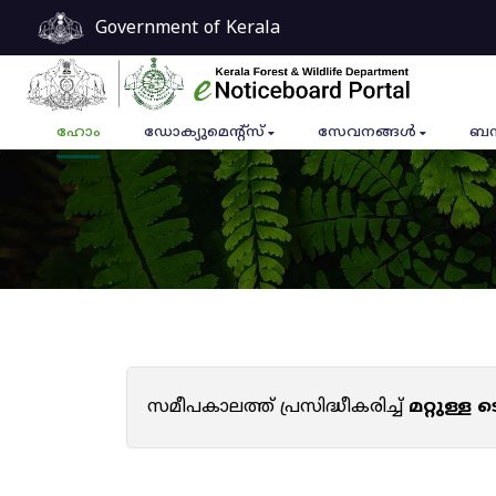
Government of Kerala
ഹോം
ഡോക്യുമെൻ്റ്സ്
സേവനങ്ങൾ
ബന
സമീപകാലത്ത് പ്രസിദ്ധീകരിച്ച്
മറ്റുള്