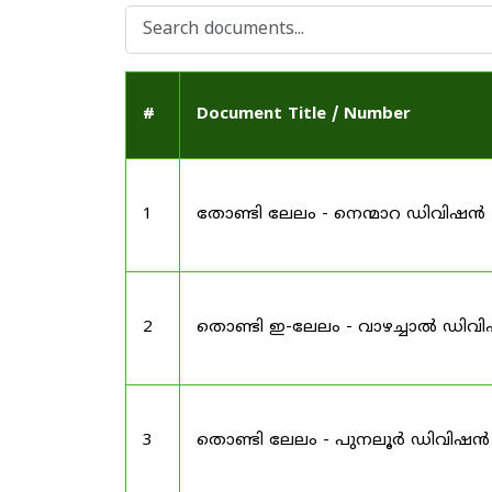
#
Document Title / Number
1
തോണ്ടി ലേലം - നെന്മാറ ഡിവിഷൻ
2
തൊണ്ടി ഇ-ലേലം - വാഴച്ചാൽ ഡിവ
3
തൊണ്ടി ലേലം - പുനലൂർ ഡിവിഷൻ