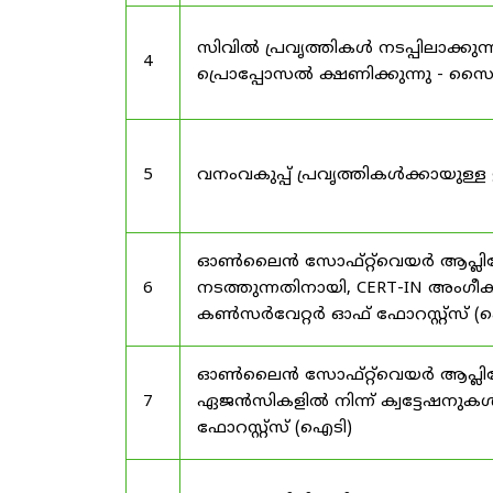
സിവിൽ പ്രവൃത്തികൾ നടപ്പിലാക്
4
പ്രൊപ്പോസൽ ക്ഷണിക്കുന്നു - സൈലന
5
വനംവകുപ്പ് പ്രവൃത്തികൾക്കായു
ഓൺലൈൻ സോഫ്റ്റ്‌വെയർ ആപ്ലിക്കേ
6
നടത്തുന്നതിനായി, CERT-IN അംഗീക
കൺസർവേറ്റർ ഓഫ് ഫോറസ്റ്റ്സ് (ഐ
ഓൺലൈൻ സോഫ്റ്റ്‌വെയർ ആപ്ലിക്ക
7
ഏജൻസികളിൽ നിന്ന് ക്വട്ടേഷനുകൾ
ഫോറസ്റ്റ്സ് (ഐടി)