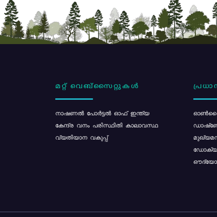
മറ്റ് വെബ്സൈറ്റുകൾ
പ്രധാന
നാഷണൽ പോർട്ടൽ ഓഫ് ഇന്ത്യ
ഓൺലൈ
കേന്ദ്ര വനം പരിസ്ഥിതി കാലാവസ്ഥ
ഡാഷ്ബ
വ്യതിയാന വകുപ്പ്
മുഖ്യമന
ഡോക്യു
ഔദ്യോഗ