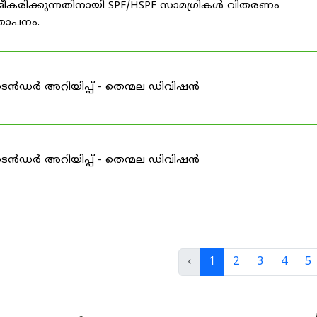
ീകരിക്കുന്നതിനായി SPF/HSPF സാമഗ്രികൾ വിതരണം
്ഞാപനം.
ടെൻഡർ അറിയിപ്പ് - തെന്മല ഡിവിഷൻ
ടെൻഡർ അറിയിപ്പ് - തെന്മല ഡിവിഷൻ
‹
1
2
3
4
5