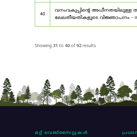
വനംവകുപ്പിന്റെ അധീനതയിലുള്ള തട
40
ലേലതീയതികളുടെ വിജ്ഞാപനം - സം
Showing
31
to
40
of
92
results
മറ്റ് വെബ്സൈറ്റുകൾ
പ്രധാന