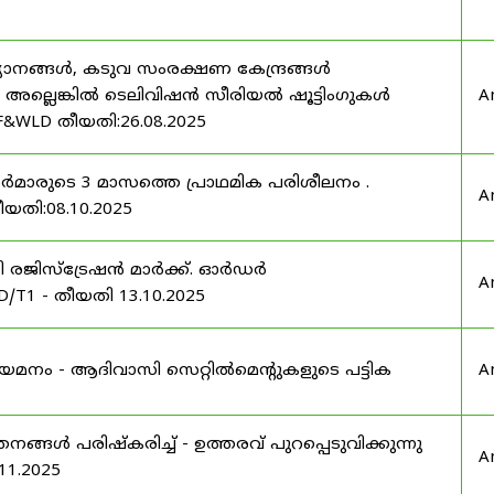
യാനങ്ങൾ, കടുവ സംരക്ഷണ കേന്ദ്രങ്ങൾ
മ അല്ലെങ്കിൽ ടെലിവിഷൻ സീരിയൽ ഷൂട്ടിംഗുകൾ
A
F&WLD തീയതി:26.08.2025
ഫീസർമാരുടെ 3 മാസത്തെ പ്രാഥമിക പരിശീലനം .
A
ീയതി:08.10.2025
ർട്ടി രജിസ്ട്രേഷൻ മാർക്ക്. ഓർഡർ
A
/T1 - തീയതി 13.10.2025
 നിയമനം - ആദിവാസി സെറ്റിൽമെന്റുകളുടെ പട്ടിക
A
്ങൾ പരിഷ്കരിച്ച് - ഉത്തരവ് പുറപ്പെടുവിക്കുന്നു
A
11.2025