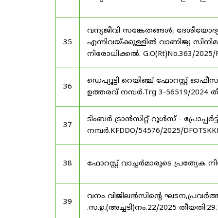
വന്യജീവി സങ്കേതങ്ങൾ, ദേശീയോദ്
35
എന്നിവയ്ക്കുള്ളിൽ വാണിജ്യ സിനി
നിരോധിക്കൽ. G.O(Rt)No.363/2025/
ഡെപ്യൂട്ടി റെയിഞ്ച് ഫോറസ്റ്റ് ഓ
36
ഉത്തരവ് നമ്പർ.Trg 3-56519/2024 ത
ടിംബർ ട്രാൻസിറ്റ് റൂൾസ് - പ്രോപ്പ
37
നമ്പർ.KFDDO/54576/2025/DFOTSKKD
38
ഫോറസ്റ്റ് വാച്ചർമാരുടെ പ്രത്യേക
വനം വിജിലൻസിന്റെ ഘടന,പ്രവർത്തനങ
39
.സ.ഉ.(അച്ചടി)നം.22/2025 തീയതി:29.