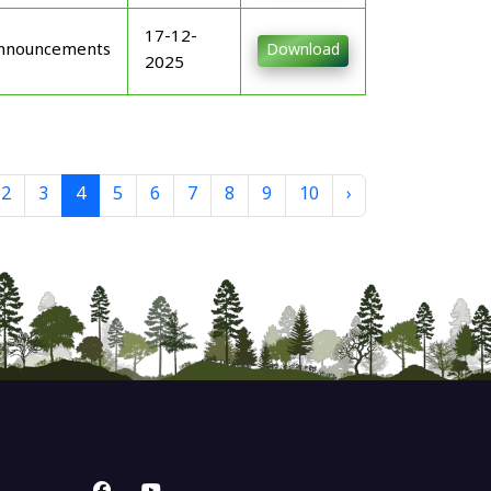
17-12-
nnouncements
Download
2025
2
3
4
5
6
7
8
9
10
›