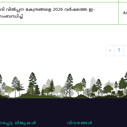
ി വിൽപ്പന കേന്ദ്രങ്ങളെ 2026 വർഷത്തെ ഇ-
A
ബന്ധിച്ച്
‹
1
പ്പെട്ട ലിങ്കുകൾ
വിവരങ്ങൾ