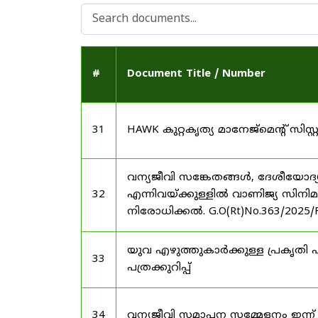
#
Document Title / Number
31
HAWK കുറ്റകൃത്യ മാനേജ്മെന്റ് സിസ
വന്യജീവി സങ്കേതങ്ങൾ, ദേശീയോദ്
32
എന്നിവയ്ക്കുള്ളിൽ വാണിജ്യ സിനി
നിരോധിക്കൽ. G.O(Rt)No.363/2025/
യുവ എഴുത്തുകാർക്കുള്ള പ്രകൃതി പ
33
പത്രക്കുറിപ്പ്
34
വന്യജീവി സമാപന സമ്മേളനം ഇന്ന്