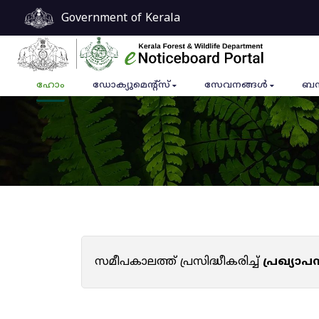
Government of Kerala
ഹോം
ഡോക്യുമെൻ്റ്സ്
സേവനങ്ങൾ
ബന
സമീപകാലത്ത് പ്രസിദ്ധീകരിച്ച്
പ്രഖ്യാ