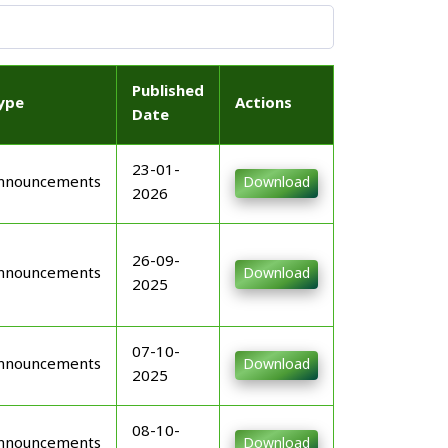
Published
ype
Actions
Date
23-01-
nnouncements
Download
2026
26-09-
nnouncements
Download
2025
07-10-
nnouncements
Download
2025
08-10-
nnouncements
Download