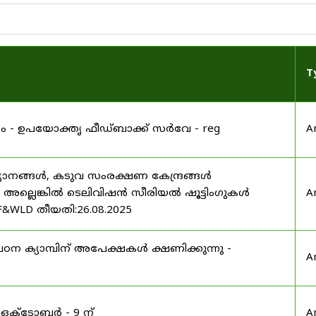
T
്റ്റം - ഉപയോക്തൃ ഫീഡ്‌ബാക്ക് സർവേ - reg
A
യാനങ്ങൾ, കടുവ സംരക്ഷണ കേന്ദ്രങ്ങൾ
മ അല്ലെങ്കിൽ ടെലിവിഷൻ സീരിയൽ ഷൂട്ടിംഗുകൾ
A
F&WLD തീയതി:26.08.2025
ഠന ക്യാമ്പിന് അപേക്ഷകൾ ക്ഷണിക്കുന്നു -
A
 ഒക്ടോബർ - 9 ന്
A