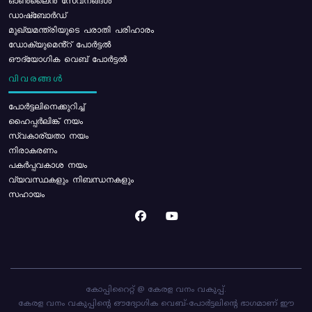
ഓൺലൈൻ സേവനങ്ങൾ
ഡാഷ്ബോർഡ്
മുഖ്യമന്ത്രിയുടെ പരാതി പരിഹാരം
ഡോക്യുമെൻ്റ് പോർട്ടൽ
ഔദ്യോഗിക വെബ് പോർട്ടൽ
വിവരങ്ങൾ
പോര്‍ട്ടലിനെക്കുറിച്ച്
ഹൈപ്പർലിങ്ക് നയം
സ്വകാര്യതാ നയം
നിരാകരണം
പകർപ്പവകാശ നയം
വ്യവസ്ഥകളും നിബന്ധനകളും
സഹായം
കോപ്പിറൈറ്റ് @ കേരള വനം വകുപ്പ്.
കേരള വനം വകുപ്പിന്റെ ഔദ്യോഗിക വെബ്-പോർട്ടലിന്റെ ഭാഗമാണ് ഈ