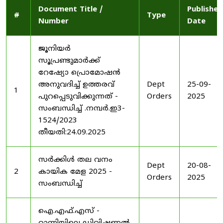
Document Title /
Published
#
Type
Number
Date
ജൂനിയർ
സൂപ്രണ്ടുമാർക്ക്
റേഷ്യോ പ്രൊമോഷൻ
അനുവദിച്ച് ഉത്തരവ്
Dept
25-09-
1
പുറപ്പെടുവിക്കുന്നത് -
Orders
2025
സംബന്ധിച്ച് .നമ്പർ.ഇ3-
1524/2023
തീയതി:24.09.2025
സർക്കിൾ തല വനം
Dept
20-08-
2
കായിക മേള 2025 -
Orders
2025
സംബന്ധിച്ച്
ഐ.എഫ്.എസ് -