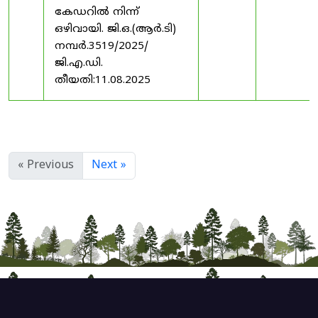
കേഡറിൽ നിന്ന്
ഒഴിവായി. ജി.ഒ.(ആർ.ടി)
നമ്പർ.3519/2025/
ജി.എ.ഡി.
തീയതി:11.08.2025
« Previous
Next »