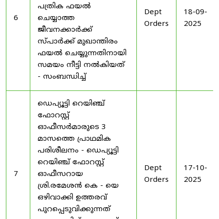
പത്രിക ഫയൽ
Dept
18-09-
6
ചെയ്യാത്ത
Orders
2025
ജീവനക്കാർക്ക്
സ്പാർക്ക് മുഖാന്തിരം
ഫയൽ ചെയ്യുന്നതിനായി
സമയം നീട്ടി നൽകിയത്
- സംബന്ധിച്ച്
ഡെപ്യൂട്ടി റെയിഞ്ച്
ഫോറസ്റ്റ്
ഓഫീസർമാരുടെ 3
മാസത്തെ പ്രാഥമിക
പരിശീലനം - ഡെപ്യൂട്ടി
റെയിഞ്ച് ഫോറസ്റ്റ്
Dept
17-10-
7
ഓഫീസറായ
Orders
2025
ശ്രി.രമേശൻ കെ - യെ
ഒഴിവാക്കി ഉത്തരവ്
പുറപ്പെടുവിക്കുന്നത്