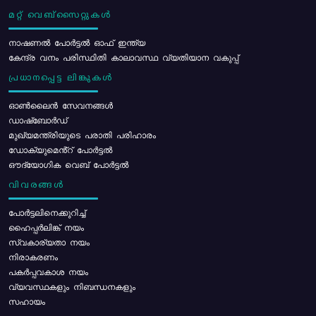
മറ്റ് വെബ്സൈറ്റുകൾ
നാഷണൽ പോർട്ടൽ ഓഫ് ഇന്ത്യ
കേന്ദ്ര വനം പരിസ്ഥിതി കാലാവസ്ഥ വ്യതിയാന വകുപ്പ്
പ്രധാനപ്പെട്ട ലിങ്കുകൾ
ഓൺലൈൻ സേവനങ്ങൾ
ഡാഷ്ബോർഡ്
മുഖ്യമന്ത്രിയുടെ പരാതി പരിഹാരം
ഡോക്യുമെൻ്റ് പോർട്ടൽ
ഔദ്യോഗിക വെബ് പോർട്ടൽ
വിവരങ്ങൾ
പോര്‍ട്ടലിനെക്കുറിച്ച്
ഹൈപ്പർലിങ്ക് നയം
സ്വകാര്യതാ നയം
നിരാകരണം
പകർപ്പവകാശ നയം
വ്യവസ്ഥകളും നിബന്ധനകളും
സഹായം