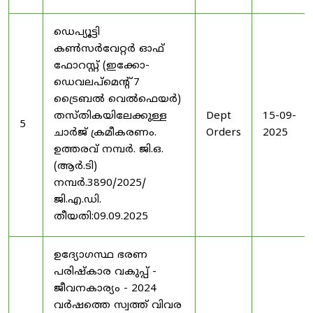
ഡെപ്യൂട്ടി
കൺസർവേറ്റർ ഓഫ്
ഫോറസ്റ്റ് (ഇക്കോ-
ഡെവലപ്മെന്റ് 7
ട്രൈബൽ വെൽഫെയർ)
തസ്തികയിലേക്കുള്ള
Dept
15-09-
5
ചാർജ് ക്രമീകരണം.
Orders
2025
ഉത്തരവ് നമ്പർ. ജി.ഒ.
(ആർ.ടി)
നമ്പർ.3890/2025/
ജി.എ.ഡി.
തീയതി:09.09.2025
ഉദ്യോഗസ്ഥ ഭരണ
പരിഷ്കാര വകുപ്പ് -
ജീവനകാര്യം - 2024
വർഷത്തെ സ്വത്ത് വിവര