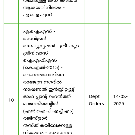
തമ്മിലുള്ള മിഡ് കരിയർ
ആശയവിനിമയം -
എ.ഐ.എസ്.
എ.ഐ.എസ് -
സെൻട്രൽ
ഡെപ്യൂട്ടേഷൻ - ശ്രീ. കുറ
ശ്രീനിവാസ്
ഐ.എഫ്.എസ്
(കെ.എൽ-2015) -
ഹൈദരാബാദിലെ
രാജേന്ദ്ര നഗറിൽ
നാഷണൽ ഇൻസ്റ്റിറ്റ്യൂട്ട്
ഓഫ് പ്ലാന്റ് ഹെൽത്ത്
Dept
14-08-
10
മാനേജ്‌മെന്റിൽ
Orders
2025
(എൻ.ഐ.പി.എച്ച്.എം)
രജിസ്ട്രാർ
തസ്തികയിലേക്കുള്ള
നിയമനം - സംസ്ഥാന