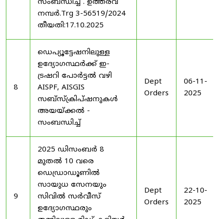
സംബന്ധിച്ച് . ഉത്തരവ്
നമ്പർ.Trg 3-56519/2024
തീയതി:17.10.2025
ഡെപ്യൂട്ടേഷനിലുള്ള
ഉദ്യോഗസ്ഥർക്ക് ഇ-
ട്രഷറി പോർട്ടൽ വഴി
Dept
06-11-
8
AISPF, AISGIS
Orders
2025
സബ്‌സ്‌ക്രിപ്‌ഷനുകൾ
അയയ്ക്കൽ -
സംബന്ധിച്ച്
2025 ഡിസംബർ 8
മുതൽ 10 വരെ
ഡെഡ്രാഡൂണിൽ
സായുധ സേനയും
Dept
22-10-
9
സിവിൽ സർവീസ്
Orders
2025
ഉദ്യോഗസ്ഥരും