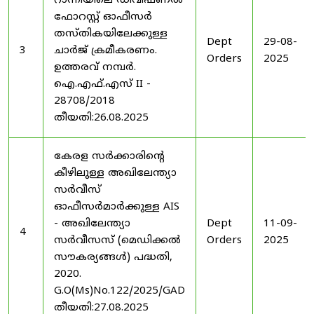
റാന്നിയിലെ ഡിവിഷണൽ
ഫോറസ്റ്റ് ഓഫീസർ
തസ്തികയിലേക്കുള്ള
Dept
29-08-
3
ചാർജ് ക്രമീകരണം.
Orders
2025
ഉത്തരവ് നമ്പർ.
ഐ.എഫ്.എസ് II -
28708/2018
തീയതി:26.08.2025
കേരള സർക്കാരിന്റെ
കീഴിലുള്ള അഖിലേന്ത്യാ
സർവീസ്
ഓഫീസർമാർക്കുള്ള AIS
- അഖിലേന്ത്യാ
Dept
11-09-
4
സർവീസസ് (മെഡിക്കൽ
Orders
2025
സൗകര്യങ്ങൾ) പദ്ധതി,
2020.
G.O(Ms)No.122/2025/GAD
തീയതി:27.08.2025